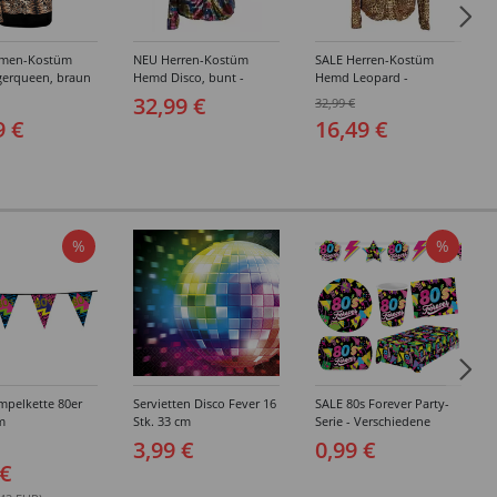
amen-Kostüm
NEU Herren-Kostüm
SALE Herren-Kostüm
gerqueen, braun
Hemd Disco, bunt -
Hemd Leopard -
hiedene Größen
verschiedene Größen (S-
verschiedene Größen (S-
32,99 €
32,99 €
XXXL)
XXXL)
9 €
16,49 €
%
%
mpelkette 80er
Servietten Disco Fever 16
SALE 80s Forever Party-
m
Stk. 33 cm
Serie - Verschiedene
Party-Artikel
3,99 €
0,99 €
 €