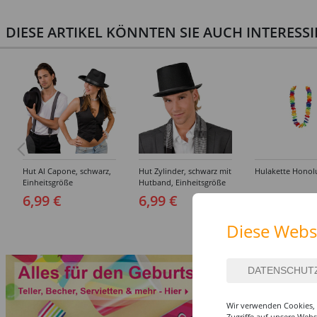
DIESE ARTIKEL KÖNNTEN SIE AUCH INTERESS
Hut Al Capone, schwarz,
Hut Zylinder, schwarz mit
Hulakette Honol
Einheitsgröße
Hutband, Einheitsgröße
6,99 €
6,99 €
0,99 €
Diese Webs
Wir verwenden Cookies, 
Zugriffe auf unsere Web