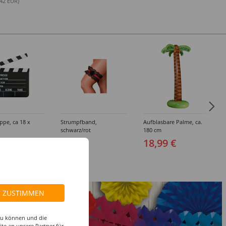
.42 EUR)
ppe, ca 18 x
Strumpfband,
Aufblasbare Palme, ca.
schwarz/rot
180 cm
 €
4,99 €
18,99 €
ZUSTIMMEN
 zu können und die
te an unsere Partner für