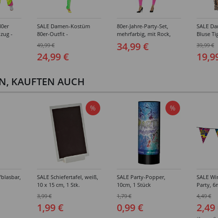
0er
SALE Damen-Kostüm
80er-Jahre-Party-Set,
SALE D
nzug -
80er-Outfit -
mehrfarbig, mit Rock,
Bluse Ti
ößen (S-
Verschiedene Größen
Kopfschmuck und
- Versc
34,99 €
49,99 €
39,99 €
(34-46)
Halskette - Verschiedene
(XS-XL)
24,99 €
19,9
Größen (S-L)
EN, KAUFTEN AUCH
%
%
fblasbar,
SALE Schiefertafel, weiß,
SALE Party-Popper,
SALE Wi
10 x 15 cm, 1 Stk.
10cm, 1 Stück
Party, 6
3,99 €
1,79 €
4,49 €
1,99 €
0,99 €
2,49