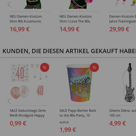
NEU Damen-Kostüm
NEU Damen-Kostüm
Damen-Kostüm 8
Shirt 80s Kussmund,
Shirt I Love The 80s,
Jahre Trainingsa
ärmellos - Verschiedene
ärmellos - Verschiedene
Verschiedene Gr
16,99 €
14,99 €
29,99 €
Größen (S-XXL)
Größen (S-XXL)
XL)
KUNDEN, DIE DIESEN ARTIKEL GEKAUFT HAB
%
%
SALE Geburtstags-Serie
SALE Papp-Becher Back
Gitarre Zebra, au
Weiß-Roségold Happy
to the 80s-Party, 10
105 cm
Birthday 40 -
Stück, ca. 266ml
0,99 €
4,99 €
4,99 €
Verschiedene Party-
1,99 €
Artikel