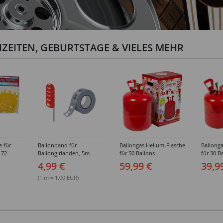
ZEITEN, GEBURTSTAGE & VIELES MEHR
e für
Ballonband für
Ballongas Helium-Flasche
Ballonga
 72
Ballongirlanden, 5m
für 50 Ballons
für 30 B
Deko-Band aus PVC
4,99 €
59,99 €
39,9
(1 m = 1.00 EUR)