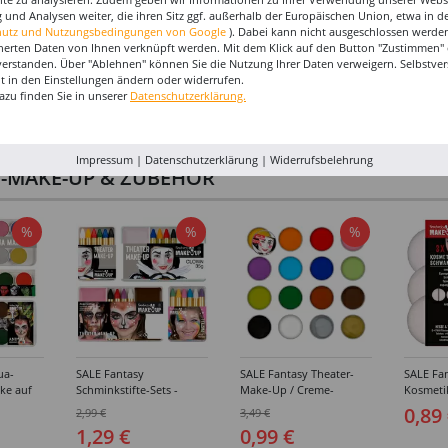
 und Analysen weiter, die ihren Sitz ggf. außerhalb der Europäischen Union, etwa in 
hutz und Nutzungsbedingungen von Google
). Dabei kann nicht ausgeschlossen werden
herten Daten von Ihnen verknüpft werden. Mit dem Klick auf den Button "Zustimmen" er
verstanden. Über "Ablehnen" können Sie die Nutzung Ihrer Daten verweigern. Selbstver
eit in den Einstellungen ändern oder widerrufen.
azu finden Sie in unserer
Datenschutzerklärung.
Impressum
|
Datenschutzerklärung
|
Widerrufsbelehrung
I-MAKE-UP & ZUBEHÖR
%
%
%
ua-
SALE Fantasy
SALE Fantasy Theater-
SALE Fan
ke auf
Schminkstifte-Sets -
Make-Up / Creme-
Kosmeti
kästen /
Verschiedene
Schminke auf Fettbasis,
Verschie
0,89
2,99 €
3,49 €
hiedene
Ausführungen
25g - Verschiedene
1,29 €
0,99 €
Karnevalsfarben