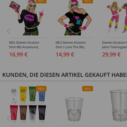
NEU
NEU
NEU Damen-Kostüm
NEU Damen-Kostüm
Damen-Kostüm 8
Shirt 80s Kussmund,
Shirt I Love The 80s,
Jahre Trainingsa
ärmellos - Verschiedene
ärmellos - Verschiedene
Verschiedene Gr
16,99 €
14,99 €
29,99 €
Größen (S-XXL)
Größen (S-XXL)
XL)
KUNDEN, DIE DIESEN ARTIKEL GEKAUFT HAB
NEU
NEU