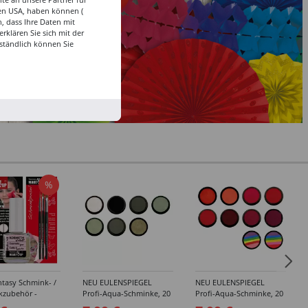
den USA, haben können (
, dass Ihre Daten mit
klären Sie sich mit der
ständlich können Sie
%
tasy Schmink- /
NEU EULENSPIEGEL
NEU EULENSPIEGEL
kzubehör -
Profi-Aqua-Schminke, 20
Profi-Aqua-Schminke, 20
dene Artikel
ml, Weiß- / Schwarz- &
ml, Rot-Töne -