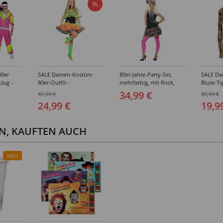
%
0er
SALE Damen-Kostüm
80er-Jahre-Party-Set,
SALE D
nzug -
80er-Outfit -
mehrfarbig, mit Rock,
Bluse Ti
ößen (S-
Verschiedene Größen
Kopfschmuck und
- Versc
34,99 €
49,99 €
39,99 €
(34-46)
Halskette - Verschiedene
(XS-XL)
24,99 €
19,9
Größen (S-L)
EN, KAUFTEN AUCH
NEU