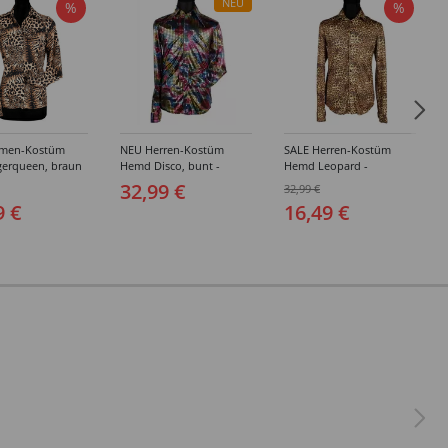
NEU
%
%
amen-Kostüm
NEU Herren-Kostüm
SALE Herren-Kostüm
gerqueen, braun
Hemd Disco, bunt -
Hemd Leopard -
hiedene Größen
verschiedene Größen (S-
verschiedene Größen (S-
32,99 €
32,99 €
XXXL)
XXXL)
9 €
16,49 €