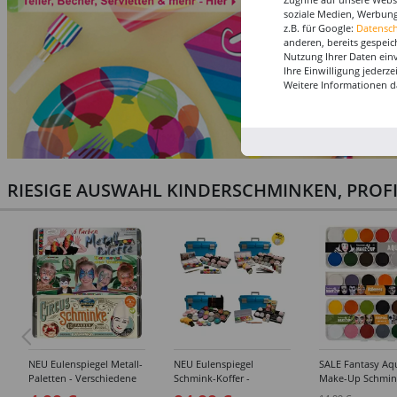
soziale Medien, Werbung
z.B. für Google:
Datensc
anderen, bereits gespeic
Nutzung Ihrer Daten ein
Ihre Einwilligung jederz
Weitere Informationen d
RIESIGE AUSWAHL KINDERSCHMINKEN, PROF
NEU Eulenspiegel Metall-
NEU Eulenspiegel
SALE Fantasy Aq
Paletten - Verschiedene
Schmink-Koffer -
Make-Up Schmin
Sets
Verschiedene
Wasserbasis, Mal