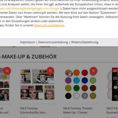
 und Analysen weiter, die ihren Sitz ggf. außerhalb der Europäischen Union, etwa in 
hutz und Nutzungsbedingungen von Google
). Dabei kann nicht ausgeschlossen werden
herten Daten von Ihnen verknüpft werden. Mit dem Klick auf den Button "Zustimmen" er
verstanden. Über "Ablehnen" können Sie die Nutzung Ihrer Daten verweigern. Selbstver
eit in den Einstellungen ändern oder widerrufen.
azu finden Sie in unserer
Datenschutzerklärung.
Impressum
|
Datenschutzerklärung
|
Widerrufsbelehrung
I-MAKE-UP & ZUBEHÖR
%
%
%
ua-
SALE Fantasy
SALE Fantasy Theater-
SALE Fan
ke auf
Schminkstifte-Sets -
Make-Up / Creme-
Kosmeti
kästen /
Verschiedene
Schminke auf Fettbasis,
Verschie