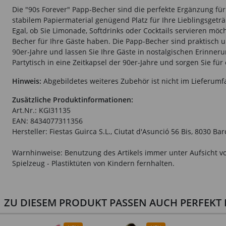
Die "90s Forever" Papp-Becher sind die perfekte Ergänzung für
stabilem Papiermaterial genügend Platz für Ihre Lieblingsgetr
Egal, ob Sie Limonade, Softdrinks oder Cocktails servieren mö
Becher für Ihre Gäste haben. Die Papp-Becher sind praktisch u
90er-Jahre und lassen Sie Ihre Gäste in nostalgischen Erinne
Partytisch in eine Zeitkapsel der 90er-Jahre und sorgen Sie f
Hinweis:
Abgebildetes weiteres Zubehör ist nicht im Lieferumf
Zusätzliche Produktinformationen:
Art.Nr.: KGI31135
EAN: 8434077311356
Hersteller: Fiestas Guirca S.L., Ciutat d'Asunció 56 Bis, 8030 B
Warnhinweise: Benutzung des Artikels immer unter Aufsicht vo
Spielzeug - Plastiktüten von Kindern fernhalten.
ZU DIESEM PRODUKT PASSEN AUCH PERFEKT D