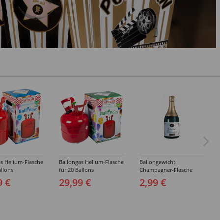
s Helium-Flasche
Ballongas Helium-Flasche
Ballongewicht
allons
für 20 Ballons
Champagner-Flasche
9 €
29,99 €
2,99 €