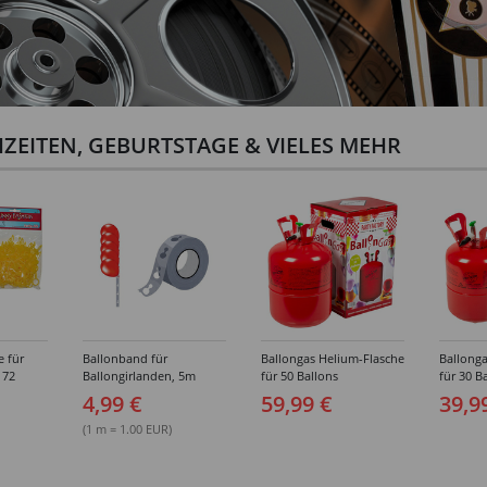
ZEITEN, GEBURTSTAGE & VIELES MEHR
e für
Ballonband für
Ballongas Helium-Flasche
Ballonga
 72
Ballongirlanden, 5m
für 50 Ballons
für 30 B
Deko-Band aus PVC
4,99 €
59,99 €
39,9
(1 m = 1.00 EUR)