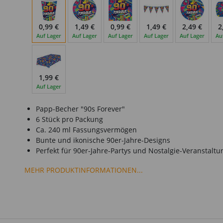
0,99 €
1,49 €
0,99 €
1,49 €
2,49 €
2
Auf Lager
Auf Lager
Auf Lager
Auf Lager
Auf Lager
Au
1,99 €
Auf Lager
Papp-Becher "90s Forever"
6 Stück pro Packung
Ca. 240 ml Fassungsvermögen
Bunte und ikonische 90er-Jahre-Designs
Perfekt für 90er-Jahre-Partys und Nostalgie-Veranstalt
MEHR PRODUKTINFORMATIONEN...