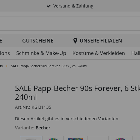
Versand & Zahlung
tsuche im Header
E
GUTSCHEINE
UNSERE FILIALEN
llons
Schminke & Make-Up
Kostüme & Verkleiden
Hal
ty
SALE Papp-Becher 90s Forever, 6 Stk., ca. 240ml
SALE Papp-Becher 90s Forever, 6 Stk.
240ml
Art.Nr.: KGI31135
Diesen Artikel gibt es in verschiedenen Varianten:
Variante:
Becher