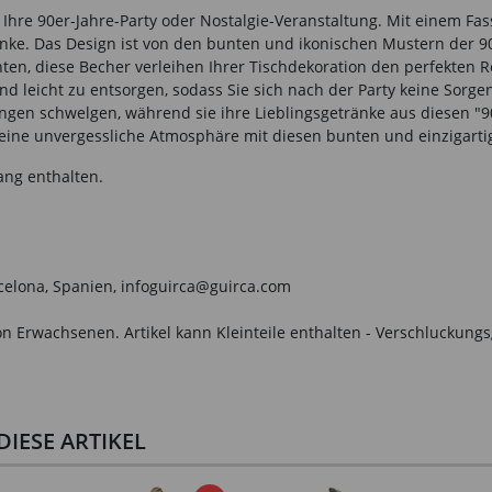
 Ihre 90er-Jahre-Party oder Nostalgie-Veranstaltung. Mit einem F
änke. Das Design ist von den bunten und ikonischen Mustern der 90
chten, diese Becher verleihen Ihrer Tischdekoration den perfekten 
nd leicht zu entsorgen, sodass Sie sich nach der Party keine Sor
rungen schwelgen, während sie ihre Lieblingsgetränke aus diesen 
ür eine unvergessliche Atmosphäre mit diesen bunten und einzigart
ang enthalten.
arcelona, Spanien, infoguirca@guirca.com
n Erwachsenen. Artikel kann Kleinteile enthalten - Verschluckungs
IESE ARTIKEL