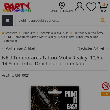
0
UNSERE FILIALEN
Eingabefeld für die Produktsuche im Header
PR
Startseite
Produkte
Schminke & Make-Up
Tattoos & Tattoo-Ärmel
NEU Temporäres Tattoo-Motiv Reality, 10,5 x 14,8cm, Tribal Drache und
Totenkopf
Vorheriger Artikel
Nächster Artikel
NEU Temporäres Tattoo-Motiv Reality, 10,5 x
14,8cm, Tribal Drache und Totenkopf
Art.Nr.: CPI10021
NEU