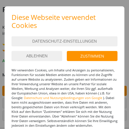
Preis:
3,99 €
Diese Webseite verwendet
inkl. MwSt.
zzgl. Versandkosten
Cookies
Kostenlose Lieferung ab
69,-€
innerhalb Deutschlands -
Details
Standard-Lieferung
10. - 11. August
Premium
-Lieferung verfügbar
ZUSTIMMEN
Auf Lager
Wir verwenden Cookies, um Inhalte und Anzeigen zu personalisieren,
MENGE
Funktionen für soziale Medien anbieten zu können und die Zugriffe
auf unsere Website zu analysieren. Zudem geben wir Informationen zu
Ihrer Verwendung unserer Website an unsere Partner für soziale
Medien, Werbung und Analysen weiter, die ihren Sitz ggf. außerhalb
IN DEN WARENKORB
der Europäischen Union, etwa in den USA, haben können ( z.B. für
Google:
Datenschutz und Nutzungsbedingungen von Google
). Dabei
kann nicht ausgeschlossen werden, dass Ihre Daten mit anderen,
ARTIKEL AUF WUNSCHLISTE SETZEN
bereits gespeicherten Daten von Ihnen verknüpft werden. Mit dem
Klick auf den Button "Zustimmen" erklären Sie sich mit der Nutzung
SEITE DRUCKEN
Ihrer Daten einverstanden. Über "Ablehnen" können Sie die Nutzung
Ihrer Daten verweigern. Selbstverständlich können Sie Ihre Einwilligung
jederzeit in den Einstellungen ändern oder widerrufen.