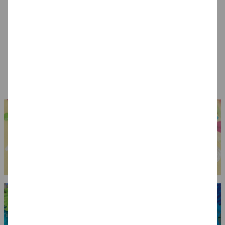
Spinnweben /
Blutiges Messer
Zähne Vampir mit
Spinnennetz mit 3
Gebißkleber
Spinnen, 20g, weiß
1,99 €
7,99 €
7,99 €
(1 kg = 99.50 EUR)