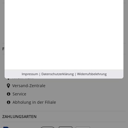
Über uns
Kontakt
Impressum
Jobs
FILIALEN
Düsseldorf
Köln
Impressum
|
Datenschutzerklärung
|
Widerrufsbelehrung
Rhein-Ruhr
Versand-Zentrale
Service
Abholung in der Filiale
ZAHLUNGSARTEN