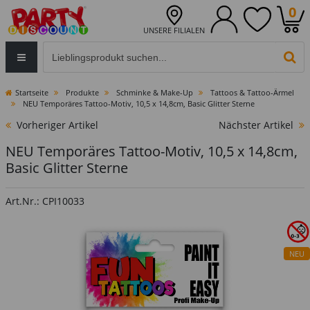
0
UNSERE FILIALEN
Eingabefeld für die Produktsuche im Header
PR
Startseite
Produkte
Schminke & Make-Up
Tattoos & Tattoo-Ärmel
NEU Temporäres Tattoo-Motiv, 10,5 x 14,8cm, Basic Glitter Sterne
Vorheriger Artikel
Nächster Artikel
NEU Temporäres Tattoo-Motiv, 10,5 x 14,8cm,
Basic Glitter Sterne
Art.Nr.: CPI10033
NEU