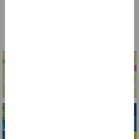
Spinnweben /
Blutiges Messer
Zähne Vampir mit
Spinnennetz mit 3
Gebißkleber
Spinnen, 20g, weiß
1,99 €
7,99 €
7,99 €
(1 kg = 99.50 EUR)