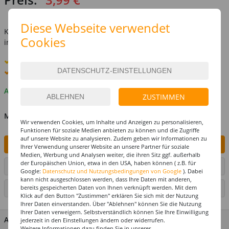
inkl. MwSt.
zzgl. Versandkosten
Diese Webseite verwendet
Kostenlose Lieferung ab
69,-€
Cookies
innerhalb Deutschlands -
Details
Standard-Lieferung
8. - 10. August
Premium
-Lieferung verfügbar
Auf Lager
ZUSTIMMEN
MENGE
Wir verwenden Cookies, um Inhalte und Anzeigen zu personalisieren,
Funktionen für soziale Medien anbieten zu können und die Zugriffe
auf unsere Website zu analysieren. Zudem geben wir Informationen zu
IN DEN WARENKORB
Ihrer Verwendung unserer Website an unsere Partner für soziale
Medien, Werbung und Analysen weiter, die ihren Sitz ggf. außerhalb
der Europäischen Union, etwa in den USA, haben können ( z.B. für
ARTIKEL AUF WUNSCHLISTE SETZEN
Google:
Datenschutz und Nutzungsbedingungen von Google
). Dabei
kann nicht ausgeschlossen werden, dass Ihre Daten mit anderen,
bereits gespeicherten Daten von Ihnen verknüpft werden. Mit dem
SEITE DRUCKEN
Klick auf den Button "Zustimmen" erklären Sie sich mit der Nutzung
Ihrer Daten einverstanden. Über "Ablehnen" können Sie die Nutzung
Ihrer Daten verweigern. Selbstverständlich können Sie Ihre Einwilligung
ARTIKEL MERKMALE & DETAILS
jederzeit in den Einstellungen ändern oder widerrufen.
Weitere Informationen dazu finden Sie in unserer