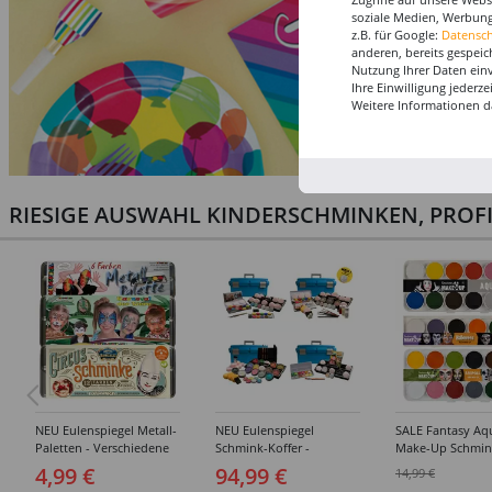
soziale Medien, Werbung
z.B. für Google:
Datensc
anderen, bereits gespeic
Nutzung Ihrer Daten ein
Ihre Einwilligung jederz
Weitere Informationen d
RIESIGE AUSWAHL KINDERSCHMINKEN, PROF
NEU Eulenspiegel Metall-
NEU Eulenspiegel
SALE Fantasy Aq
Paletten - Verschiedene
Schmink-Koffer -
Make-Up Schmin
Sets
Verschiedene
Wasserbasis, Mal
4,99 €
94,99 €
14,99 €
Ausführungen
Paletten - Versc