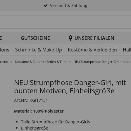
Versand & Zahlung
tsuche im Header
E
GUTSCHEINE
UNSERE FILIALEN
llons
Schminke & Make-Up
Kostüme & Verkleiden
Hal
hsene
Kostüme & Zubehör Serien & Film
NEU Strumpfhose Danger-Girl, mit bu
NEU Strumpfhose Danger-Girl, mit
bunten Motiven, Einheitsgröße
Art.Nr.: KGI17151
Material: 100% Polyester
Tolle Strumpfhose für Danger-Girls
Einheitsgröße