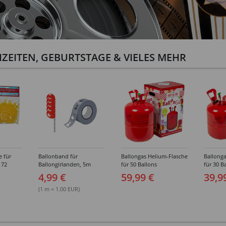
ZEITEN, GEBURTSTAGE & VIELES MEHR
e für
Ballonband für
Ballongas Helium-Flasche
Ballonga
 72
Ballongirlanden, 5m
für 50 Ballons
für 30 B
Deko-Band aus PVC
4,99 €
59,99 €
39,9
(1 m = 1.00 EUR)