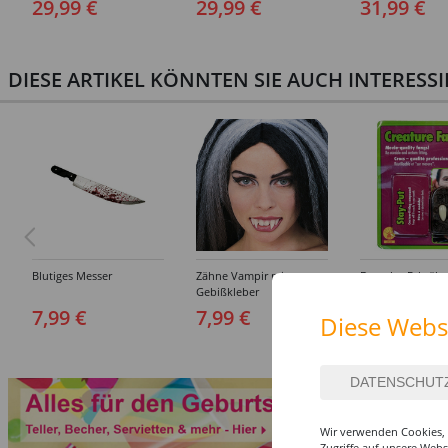
29,99 €
29,99 €
31,99 €
- verschiedene Größen
(S-XXL)
DIESE ARTIKEL KÖNNTEN SIE AUCH INTERESS
Blutiges Messer
Zähne Vampir mit
Draculas Eckzähn
Gebißkleber
Dental Qualität
7,99 €
7,99 €
6,99 €
Diese Webs
Wir verwenden Cookies, 
Zugriffe auf unsere Web