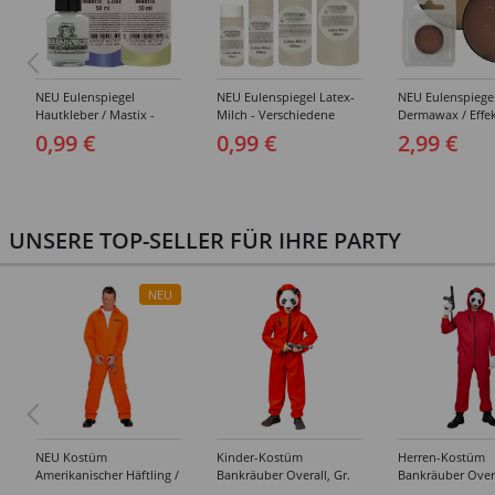
NEU Eulenspiegel
NEU Eulenspiegel Latex-
NEU Eulenspiege
Hautkleber / Mastix -
Milch - Verschiedene
Dermawax / Effe
Verschiedene Artikel
Artikel
- Verschiedene
0,99 €
0,99 €
2,99 €
Ausführungen
UNSERE TOP-SELLER FÜR IHRE PARTY
NEU
NEU Kostüm
Kinder-Kostüm
Herren-Kostüm
Amerikanischer Häftling /
Bankräuber Overall, Gr.
Bankräuber Overa
Sträfling, Overall, Orange
152-164
190 cm