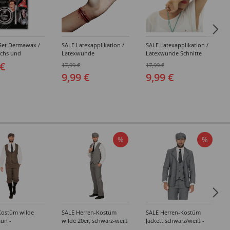
Set Dermawax /
SALE Latexapplikation /
SALE Latexapplikation /
achs und
Latexwunde
Latexwunde Schnitte
r-Spatel, 25 g,
Handgelenk-Schnitt zum
zum Aufkleben
 €
17,99 €
17,99 €
istische Narben,
Aufkleben
9,99 €
9,99 €
 und mehr
%
%
Kostüm wilde
SALE Herren-Kostüm
SALE Herren-Kostüm
aun -
wilde 20er, schwarz-weiß
Jackett schwarz/weiß -
edene Größen
- Verschiedene Größen
Verschiedene Größen