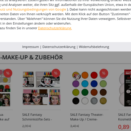
 und Analysen weiter, die ihren Sitz ggf. außerhalb der Europäischen Union, etwa in 
hutz und Nutzungsbedingungen von Google
). Dabei kann nicht ausgeschlossen werden
herten Daten von Ihnen verknüpft werden. Mit dem Klick auf den Button "Zustimmen" er
verstanden. Über "Ablehnen" können Sie die Nutzung Ihrer Daten verweigern. Selbstver
eit in den Einstellungen ändern oder widerrufen.
azu finden Sie in unserer
Datenschutzerklärung.
Impressum
|
Datenschutzerklärung
|
Widerrufsbelehrung
I-MAKE-UP & ZUBEHÖR
%
%
%
ua-
SALE Fantasy
SALE Fantasy Theater-
SALE Fan
ke auf
Schminkstifte-Sets -
Make-Up / Creme-
Kosmeti
kästen /
Verschiedene
Schminke auf Fettbasis,
Verschie
0,89
2,99 €
3,49 €
hiedene
Ausführungen
25g - Verschiedene