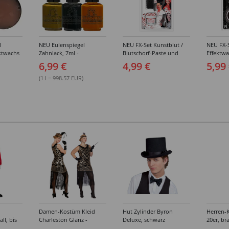
l
NEU Eulenspiegel
NEU FX-Set Kunstblut /
NEU FX-
ktwachs
Zahnlack, 7ml -
Blutschorf-Paste und
Effektw
Verschiedene Farbtöne
Schwamm, 24,8 ml, für
Modellie
6,99 €
4,99 €
5,99
realistische Wunden und
für real
Verletzungen
Wunden
(1 l = 998.57 EUR)
Damen-Kostüm Kleid
Hut Zylinder Byron
Herren-
ll, bis
Charleston Glanz -
Deluxe, schwarz
20er, br
Verschiedene Größen (S-
Verschi