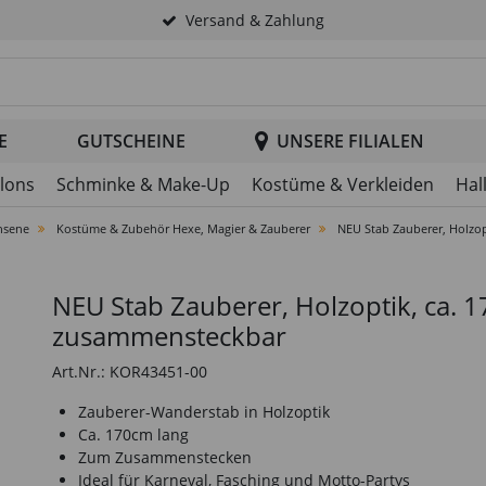
Versand & Zahlung
tsuche im Header
E
GUTSCHEINE
UNSERE FILIALEN
llons
Schminke & Make-Up
Kostüme & Verkleiden
Hal
hsene
Kostüme & Zubehör Hexe, Magier & Zauberer
NEU Stab Zauberer, Holzo
NEU Stab Zauberer, Holzoptik, ca. 
zusammensteckbar
Art.Nr.: KOR43451-00
Zauberer-Wanderstab in Holzoptik
Ca. 170cm lang
Zum Zusammenstecken
Ideal für Karneval, Fasching und Motto-Partys