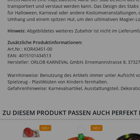
transportiert und verstaut werden kann. Das Design des Stabs 
für Halloween, Karneval oder andere Kostümveranstaltungen, d
Umhang und einem spitzen Hut, um den ultimativen Magier-Loo
Hinweis:
Abgebildetes weiteres Zubehör ist nicht im Lieferumf
Zusätzliche Produktinformationen:
Art.Nr.: KOR43451-00
EAN: 4015101434513
Hersteller: ORLOB KARNEVAL GmbH, Ernemannstrasse 8, 37327 
Warnhinweise: Benutzung des Artikels immer unter Aufsicht vo
Spielzeug - Plastiktüten von Kindern fernhalten.
Gefahrenhinweise: Karnevalsartikel, Ausstattungsteil, Dekorati
ZU DIESEM PRODUKT PASSEN AUCH PERFEKT D
NEU
NEU