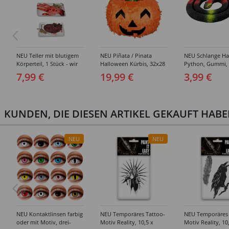
NEU Teller mit blutigem
NEU Piñata / Pinata
NEU Schlange Ha
Körperteil, 1 Stück - wir
Halloween Kürbis, 32x28
Python, Gummi,
wählen für Sie aus ob
cm, mit Schlaufe zum
7,99 €
19,99 €
3,99 €
Herz oder Hand oder
Aufhängen
Gehirn
KUNDEN, DIE DIESEN ARTIKEL GEKAUFT HAB
NEU
NEU
NEU Kontaktlinsen farbig
NEU Temporäres Tattoo-
NEU Temporäres 
oder mit Motiv, drei-
Motiv Reality, 10,5 x
Motiv Reality, 10