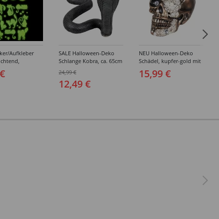
ker/Aufkleber
SALE Halloween-Deko
NEU Halloween-Deko
uchtend,
Schlange Kobra, ca. 65cm
Schädel, kupfer-gold mit
en-Motive
lang, ca. 30cm hoch
Perlen, ca. 16 x 15 x
 €
15,99 €
24,99 €
 Kürbis,
21cm, Totenschädel
12,49 €
m