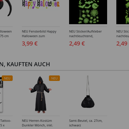
lloween
NEU Fensterbild Happy
NEU Sticker/Aufkleber
NEU Stic
 75 cm
Halloween zum
nachtleuchtend,
nachtle
Ankleben, 50x15cm
Halloween-Motive
Hallowe
3,99 €
2,49 €
2,49
Spinnen & Fledermäuse,
Katzen &
21x15cm
21x15c
EN, KAUFTEN AUCH
NEU
NEU
Tattoo-
NEU Herren-Kostüm
Samt-Beutel, ca. 27cm,
,5 x
Dunkler Mönch, inkl.
schwarz