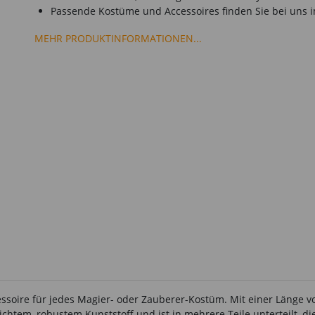
Passende Kostüme und Accessoires finden Sie bei uns 
MEHR PRODUKTINFORMATIONEN...
soire für jedes Magier- oder Zauberer-Kostüm. Mit einer Länge von
leichtem, robustem Kunststoff und ist in mehrere Teile unterteilt,