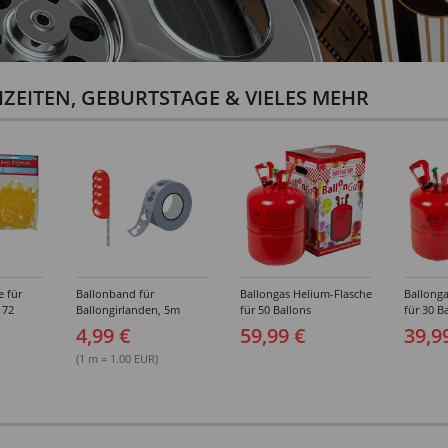
ZEITEN, GEBURTSTAGE & VIELES MEHR
e für
Ballonband für
Ballongas Helium-Flasche
Ballonga
 72
Ballongirlanden, 5m
für 50 Ballons
für 30 B
Deko-Band aus PVC
4,99 €
59,99 €
39,9
(1 m = 1.00 EUR)