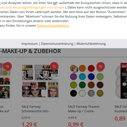
 und Analysen weiter, die ihren Sitz ggf. außerhalb der Europäischen Union, etwa in 
hutz und Nutzungsbedingungen von Google
). Dabei kann nicht ausgeschlossen werden
herten Daten von Ihnen verknüpft werden. Mit dem Klick auf den Button "Zustimmen" er
verstanden. Über "Ablehnen" können Sie die Nutzung Ihrer Daten verweigern. Selbstver
eit in den Einstellungen ändern oder widerrufen.
azu finden Sie in unserer
Datenschutzerklärung.
Impressum
|
Datenschutzerklärung
|
Widerrufsbelehrung
I-MAKE-UP & ZUBEHÖR
%
%
%
ua-
SALE Fantasy
SALE Fantasy Theater-
SALE Fan
ke auf
Schminkstifte-Sets -
Make-Up / Creme-
Kosmeti
kästen /
Verschiedene
Schminke auf Fettbasis,
Verschie
0,89
2,99 €
3,49 €
hiedene
Ausführungen
25g - Verschiedene
1,29 €
0,99 €
Karnevalsfarben