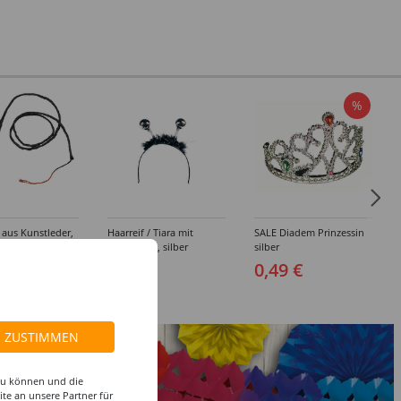
%
 aus Kunstleder,
Haarreif / Tiara mit
SALE Diadem Prinzessin
schwarz
Discokugel, silber
silber
 €
3,99 €
0,49 €
.66 EUR)
ZUSTIMMEN
 zu können und die
te an unsere Partner für