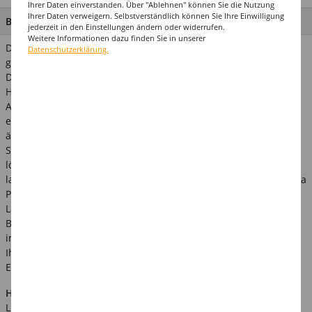
Ihrer Daten einverstanden. Über "Ablehnen" können Sie die Nutzung
Ihrer Daten verweigern. Selbstverständlich können Sie Ihre Einwilligung
BESCHREIBUNG
jederzeit in den Einstellungen ändern oder widerrufen.
Weitere Informationen dazu finden Sie in unserer
Diese schaurige Halloween Fußmatte mit eingebauten
Datenschutzerklärung.
gruseligen Geräuscheffekten und einem praktischen
Drucksensor ist ein unverzichtbares Accessoire, um Ihre
Halloween-Dekoration auf die nächste Stufe zu heben. Mit
Abmessungen von 32 x 25 cm passt sie perfekt unter Ihre
eigene Fußmatte, kann aber auch unter Teppichen oder
ähnlichem versteckt werden.
Sobald jemand darauf tritt, wird der Drucksensor aktiviert und
löst schreckliche Geräusche aus, die jeden Gast erschaudern
lassen. Diese Fußmatte verleiht Ihrer Halloween-Party eine extra
Portion Gänsehaut und wird sicherlich für viele Schreie und
Lacher sorgen.
Bitte beachten Sie, dass die benötigten Batterien (3 x AA) nicht
im Lieferumfang enthalten sind. Bereiten Sie sich darauf vor,
Ihre Gäste zu erschrecken und ein unvergessliches Halloween-
Erlebnis zu schaffen.
Hinweis:
Abgebildetes weiteres Zubehör ist nicht im
Lieferumfang enthalten.