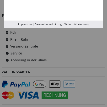
Jobs
FILIALEN
Impressum
|
Datenschutzerklärung
|
Widerrufsbelehrung
Düsseldorf
Köln
Rhein-Ruhr
Versand-Zentrale
Service
Abholung in der Filiale
ZAHLUNGSARTEN