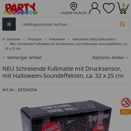
0
UNSERE FILIALEN
Eingabefeld für die Produktsuche im Header
PR
Startseite
Produkte
Halloween
Halloween Party-Dekoration
NEU Schreiende Fußmatte mit Drucksensor, mit Halloween-Soundeffekten, ca.
32 x 25 cm
Vorheriger Artikel
Nächster Artikel
NEU Schreiende Fußmatte mit Drucksensor,
mit Halloween-Soundeffekten, ca. 32 x 25 cm
Art.Nr.: KES94294
NEU