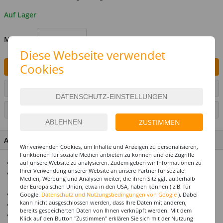
Auf Lager
MENGE
Diese Webseite verwendet
Cookies
IN DEN WARENKORB
ARTIKEL AUF WUNSCHLISTE SETZEN
SEITE DRUCKEN
ZUSTIMMEN
ARTIKEL MERKMALE & DETAILS
Wir verwenden Cookies, um Inhalte und Anzeigen zu personalisieren,
Funktionen für soziale Medien anbieten zu können und die Zugriffe
Kann unter die Fußmatte oder Teppiche gelegt werden
auf unsere Website zu analysieren. Zudem geben wir Informationen zu
Ihrer Verwendung unserer Website an unsere Partner für soziale
Gibt gruselige Geräusche und Schreie von sich, wenn
Medien, Werbung und Analysen weiter, die ihren Sitz ggf. außerhalb
jemand darauf tritt
der Europäischen Union, etwa in den USA, haben können ( z.B. für
Ideal für Halloween-Partys und Spukhäuser
Google:
Datenschutz und Nutzungsbedingungen von Google
). Dabei
kann nicht ausgeschlossen werden, dass Ihre Daten mit anderen,
Erschrecken Sie Ihre Gäste
bereits gespeicherten Daten von Ihnen verknüpft werden. Mit dem
Batterien nicht im Lieferumfang enthalten
Klick auf den Button "Zustimmen" erklären Sie sich mit der Nutzung