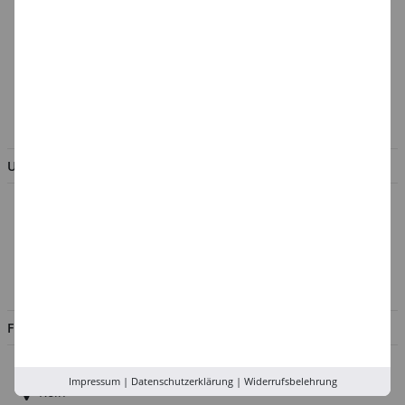
Cookie-Einstellungen
Batterieentsorgung &
Verpackungsverordnung
AGB & Kundeninformation
BESTELLUNG WIDERRUFEN
UNTERNEHMEN
Über uns
Kontakt
Impressum
Jobs
FILIALEN
Düsseldorf
Impressum
|
Datenschutzerklärung
|
Widerrufsbelehrung
Köln