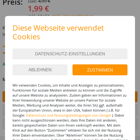
Preis:
4,99 €
Statt:
1,99 €
inkl. MwSt.
zzgl. Versandkosten
Diese Webseite verwendet
Kostenlose Lieferung ab
69,-€
Cookies
innerhalb Deutschlands -
Details
Standard-Lieferung
11. - 12. August
Premium
-Lieferung verfügbar
Auf Lager
ZUSTIMMEN
MENGE
Wir verwenden Cookies, um Inhalte und Anzeigen zu personalisieren,
Funktionen für soziale Medien anbieten zu können und die Zugriffe
auf unsere Website zu analysieren. Zudem geben wir Informationen zu
IN DEN WARENKORB
Ihrer Verwendung unserer Website an unsere Partner für soziale
Medien, Werbung und Analysen weiter, die ihren Sitz ggf. außerhalb
ARTIKEL AUF WUNSCHLISTE SETZEN
der Europäischen Union, etwa in den USA, haben können ( z.B. für
Google:
Datenschutz und Nutzungsbedingungen von Google
). Dabei
kann nicht ausgeschlossen werden, dass Ihre Daten mit anderen,
SEITE DRUCKEN
bereits gespeicherten Daten von Ihnen verknüpft werden. Mit dem
Klick auf den Button "Zustimmen" erklären Sie sich mit der Nutzung
Ihrer Daten einverstanden. Über "Ablehnen" können Sie die Nutzung