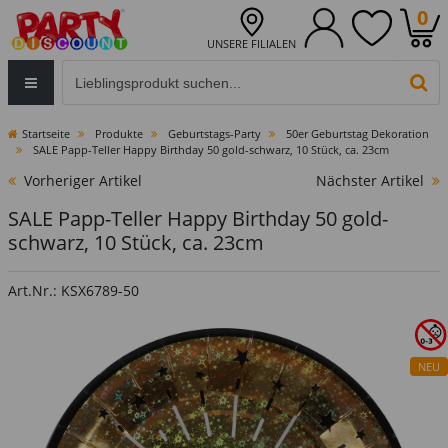
0
UNSERE FILIALEN
Eingabefeld für die Produktsuche im Header
PR
Startseite
Produkte
Geburtstags-Party
50er Geburtstag Dekoration
SALE Papp-Teller Happy Birthday 50 gold-schwarz, 10 Stück, ca. 23cm
Vorheriger Artikel
Nächster Artikel
SALE Papp-Teller Happy Birthday 50 gold-
schwarz, 10 Stück, ca. 23cm
Art.Nr.: KSX6789-50
NEU