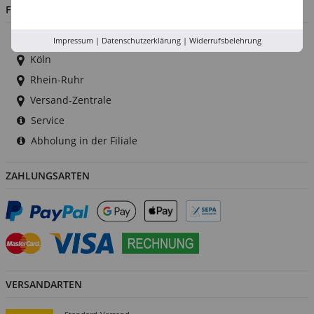
FILIALEN
Düsseldorf
Impressum
|
Datenschutzerklärung
|
Widerrufsbelehrung
Köln
Rhein-Ruhr
Versand-Zentrale
Service
Abholung in der Filiale
ZAHLUNGSARTEN
VERSANDARTEN