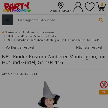
0
UNSERE FILIALEN
Eingabefeld für die Produktsuche im Header
PR
Startseite
Produkte
Halloween
Halloween-Kostüme & Zubehör Kinder
NEU Kinder-Kostüm Zauberer-Mantel grau, mit Hut und Gürtel, Gr. 104-116
Vorheriger Artikel
Nächster Artikel
NEU Kinder-Kostüm Zauberer-Mantel grau, mit
Hut und Gürtel, Gr. 104-116
Art.Nr.: KES404206-116
NEU