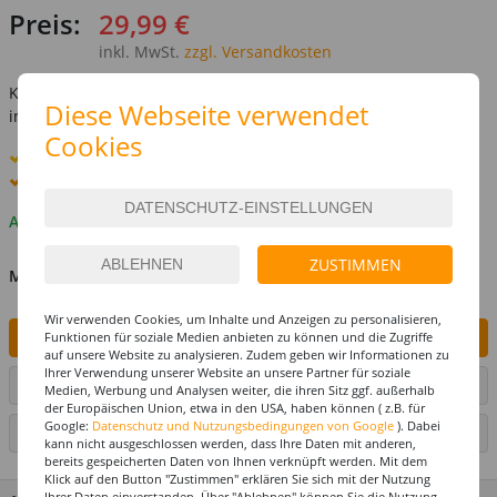
Preis:
29,99 €
inkl. MwSt.
zzgl. Versandkosten
Kostenlose Lieferung ab
69,-€
Diese Webseite verwendet
innerhalb Deutschlands -
Details
Cookies
Standard-Lieferung
10. - 11. August
Premium
-Lieferung verfügbar
Auf Lager
ZUSTIMMEN
MENGE
Wir verwenden Cookies, um Inhalte und Anzeigen zu personalisieren,
Funktionen für soziale Medien anbieten zu können und die Zugriffe
IN DEN WARENKORB
auf unsere Website zu analysieren. Zudem geben wir Informationen zu
Ihrer Verwendung unserer Website an unsere Partner für soziale
ARTIKEL AUF WUNSCHLISTE SETZEN
Medien, Werbung und Analysen weiter, die ihren Sitz ggf. außerhalb
der Europäischen Union, etwa in den USA, haben können ( z.B. für
Google:
Datenschutz und Nutzungsbedingungen von Google
). Dabei
SEITE DRUCKEN
kann nicht ausgeschlossen werden, dass Ihre Daten mit anderen,
bereits gespeicherten Daten von Ihnen verknüpft werden. Mit dem
Klick auf den Button "Zustimmen" erklären Sie sich mit der Nutzung
Ihrer Daten einverstanden. Über "Ablehnen" können Sie die Nutzung