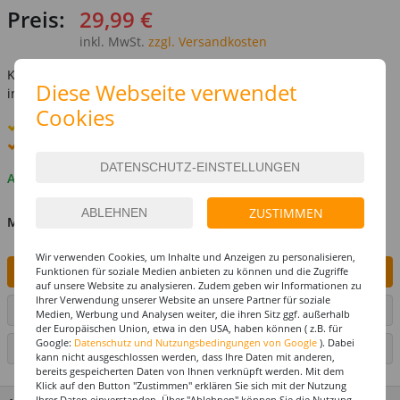
Preis:
29,99 €
inkl. MwSt.
zzgl. Versandkosten
Kostenlose Lieferung ab
69,-€
Diese Webseite verwendet
innerhalb Deutschlands -
Details
Cookies
Standard-Lieferung
10. - 11. August
Premium
-Lieferung verfügbar
Auf Lager
ZUSTIMMEN
MENGE
Wir verwenden Cookies, um Inhalte und Anzeigen zu personalisieren,
IN DEN WARENKORB
Funktionen für soziale Medien anbieten zu können und die Zugriffe
auf unsere Website zu analysieren. Zudem geben wir Informationen zu
Ihrer Verwendung unserer Website an unsere Partner für soziale
ARTIKEL AUF WUNSCHLISTE SETZEN
Medien, Werbung und Analysen weiter, die ihren Sitz ggf. außerhalb
der Europäischen Union, etwa in den USA, haben können ( z.B. für
Google:
Datenschutz und Nutzungsbedingungen von Google
). Dabei
SEITE DRUCKEN
kann nicht ausgeschlossen werden, dass Ihre Daten mit anderen,
bereits gespeicherten Daten von Ihnen verknüpft werden. Mit dem
Klick auf den Button "Zustimmen" erklären Sie sich mit der Nutzung
Ihrer Daten einverstanden. Über "Ablehnen" können Sie die Nutzung