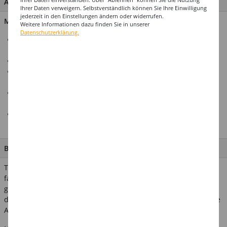
ARTIKEL MERKMALE & DETAILS
Ihrer Daten verweigern. Selbstverständlich können Sie Ihre Einwilligung
jederzeit in den Einstellungen ändern oder widerrufen.
Material: 100% Polyester
Weitere Informationen dazu finden Sie in unserer
Datenschutzerklärung.
Graues Fetzenkleid mit Kapuze verleiht einen
geheimnisvollen Look.
Dekorative Kette um den Rumpf für eine geisterhafte Note.
Ideal für Halloween-Partys, Geisterjagden oder andere
schaurige Veranstaltungen.
Lässt Ihr Kind in die Rolle eines Geistes schlüpfen und die
Halloween-Nacht genießen.
Ein fesselndes Kostüm, das für Aufsehen sorgt und eine
gruselige Atmosphäre verbreitet.
BESCHREIBUNG
Tauchen Sie Ihr Kind in die Welt der Geister mit diesem
faszinierenden Ketten-Geist Kostüm ein. Das Set enthält ein
graues Fetzenkleid mit Kapuze und einer dekorativen Kette um
den Rumpf. Perfekt für Halloween-Partys oder andere gruselige
Anlässe.