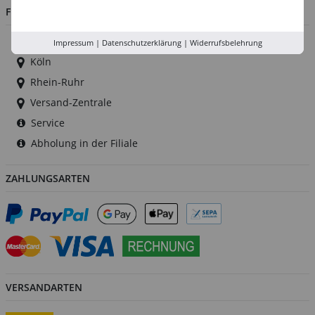
FILIALEN
Düsseldorf
Impressum
|
Datenschutzerklärung
|
Widerrufsbelehrung
Köln
Rhein-Ruhr
Versand-Zentrale
Service
Abholung in der Filiale
ZAHLUNGSARTEN
VERSANDARTEN