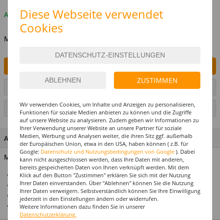
Diese Webseite verwendet
Auf Lager
Cookies
MENGE
IN DEN WARENKORB
ZUSTIMMEN
ARTIKEL AUF WUNSCHLISTE SETZEN
Wir verwenden Cookies, um Inhalte und Anzeigen zu personalisieren,
SEITE DRUCKEN
Funktionen für soziale Medien anbieten zu können und die Zugriffe
auf unsere Website zu analysieren. Zudem geben wir Informationen zu
Ihrer Verwendung unserer Website an unsere Partner für soziale
Medien, Werbung und Analysen weiter, die ihren Sitz ggf. außerhalb
ARTIKEL MERKMALE & DETAILS
der Europäischen Union, etwa in den USA, haben können ( z.B. für
Google:
Datenschutz und Nutzungsbedingungen von Google
). Dabei
Material: 70% Metall, 30% Polyester
kann nicht ausgeschlossen werden, dass Ihre Daten mit anderen,
bereits gespeicherten Daten von Ihnen verknüpft werden. Mit dem
Top-Preis-Leistungsverhältnis
Klick auf den Button "Zustimmen" erklären Sie sich mit der Nutzung
Ihrer Daten einverstanden. Über "Ablehnen" können Sie die Nutzung
Ein echter Hingucker
Ihrer Daten verweigern. Selbstverständlich können Sie Ihre Einwilligung
Ideal für Karneval/Fasching und Halloween
jederzeit in den Einstellungen ändern oder widerrufen.
Premium Qualität
Weitere Informationen dazu finden Sie in unserer
Datenschutzerklärung.