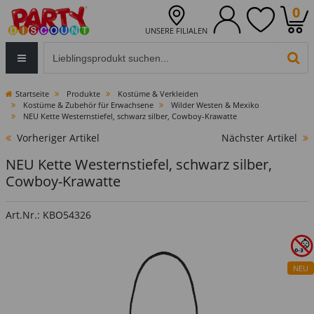
0
UNSERE FILIALEN
Eingabefeld für die Produktsuche im Header
PR
Startseite
Produkte
Kostüme & Verkleiden
Kostüme & Zubehör für Erwachsene
Wilder Westen & Mexiko
NEU Kette Westernstiefel, schwarz silber, Cowboy-Krawatte
Vorheriger Artikel
Nächster Artikel
NEU Kette Westernstiefel, schwarz silber,
Cowboy-Krawatte
Art.Nr.: KBO54326
NEU