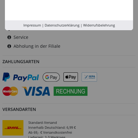
Düsseldorf
Köln
Rhein-Ruhr
Impressum
|
Datenschutzerklärung
|
Widerrufsbelehrung
Versand-Zentrale
Service
Abholung in der Filiale
ZAHLUNGSARTEN
VERSANDARTEN
Standard-Versand
Innerhalb Deutschland: 6,99 €
Ab 69,- € Versandkostenfrei
Lieferzeit: 2-3 Werktage