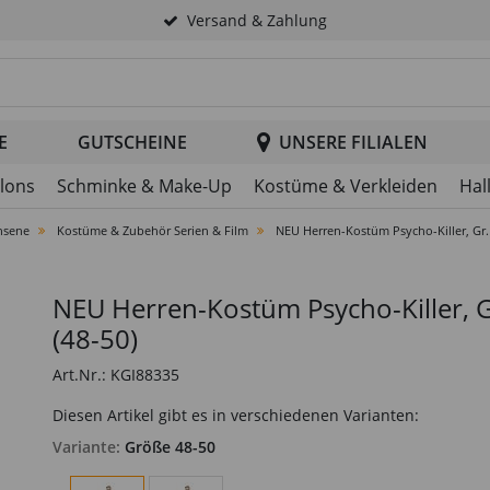
Versand & Zahlung
tsuche im Header
E
GUTSCHEINE
UNSERE FILIALEN
llons
Schminke & Make-Up
Kostüme & Verkleiden
Hal
hsene
Kostüme & Zubehör Serien & Film
NEU Herren-Kostüm Psycho-Killer, Gr.
NEU Herren-Kostüm Psycho-Killer, 
(48-50)
Art.Nr.: KGI88335
Diesen Artikel gibt es in verschiedenen Varianten:
Variante:
Größe 48-50