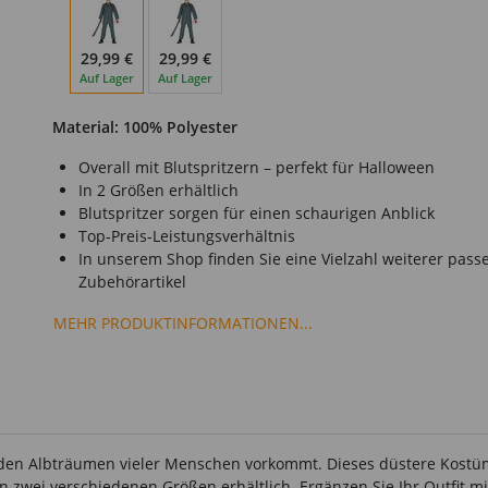
29,99 €
29,99 €
Auf Lager
Auf Lager
Material: 100% Polyester
Overall mit Blutspritzern – perfekt für Halloween
In 2 Größen erhältlich
Blutspritzer sorgen für einen schaurigen Anblick
Top-Preis-Leistungsverhältnis
In unserem Shop finden Sie eine Vielzahl weiterer pass
Zubehörartikel
MEHR PRODUKTINFORMATIONEN...
n den Albträumen vieler Menschen vorkommt. Dieses düstere Kostüm 
in zwei verschiedenen Größen erhältlich. Ergänzen Sie Ihr Outfit 