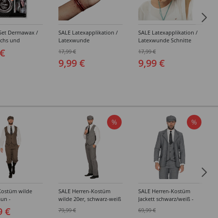
Set Dermawax /
SALE Latexapplikation /
SALE Latexapplikation /
achs und
Latexwunde
Latexwunde Schnitte
r-Spatel, 25 g,
Handgelenk-Schnitt zum
zum Aufkleben
 €
17,99 €
17,99 €
istische Narben,
Aufkleben
9,99 €
9,99 €
 und mehr
%
%
Kostüm wilde
SALE Herren-Kostüm
SALE Herren-Kostüm
aun -
wilde 20er, schwarz-weiß
Jackett schwarz/weiß -
edene Größen
- Verschiedene Größen
Verschiedene Größen
9 €
79,99 €
69,99 €
(48-64)
(48-64)