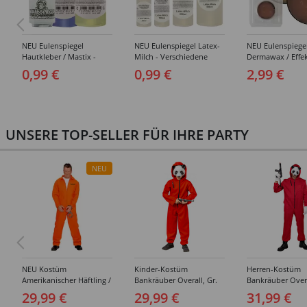
NEU Eulenspiegel
NEU Eulenspiegel Latex-
NEU Eulenspiege
Hautkleber / Mastix -
Milch - Verschiedene
Dermawax / Effe
Verschiedene Artikel
Artikel
- Verschiedene
0,99 €
0,99 €
2,99 €
Ausführungen
UNSERE TOP-SELLER FÜR IHRE PARTY
NEU
NEU Kostüm
Kinder-Kostüm
Herren-Kostüm
Amerikanischer Häftling /
Bankräuber Overall, Gr.
Bankräuber Overa
Sträfling, Overall, Orange
152-164
190 cm
29,99 €
29,99 €
31,99 €
- verschiedene Größen