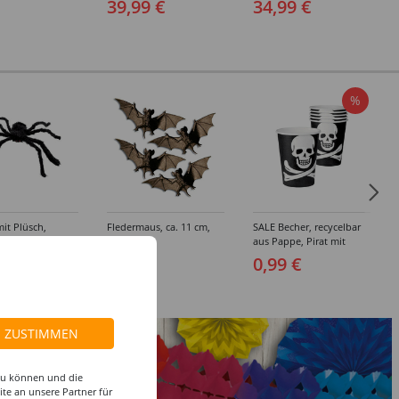
39,99 €
34,99 €
%
it Plüsch,
Fledermaus, ca. 11 cm,
SALE Becher, recycelbar
, Ø 70 cm
schwarz
aus Pappe, Pirat mit
Totenkopf, schwarz, 250
 €
3,99 €
0,99 €
ml, 6Stk
ZUSTIMMEN
 zu können und die
te an unsere Partner für