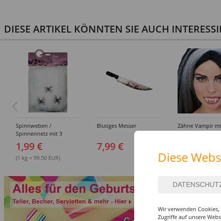
(S-XXL)
DIESE ARTIKEL KÖNNTEN SIE AUCH INTERESS
Spinnweben /
Blutiges Messer
Zähne Vampir mi
Spinnennetz mit 3
Gebißkleber
Spinnen, 20g, weiß
1,99 €
7,99 €
7,99 €
Diese Webs
(1 kg = 99.50 EUR)
Wir verwenden Cookies, 
Zugriffe auf unsere Web