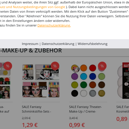
 und Analysen weiter, die ihren Sitz ggf. außerhalb der Europäischen Union, etwa in 
hutz und Nutzungsbedingungen von Google
). Dabei kann nicht ausgeschlossen werden
herten Daten von Ihnen verknüpft werden. Mit dem Klick auf den Button "Zustimmen" er
verstanden. Über "Ablehnen" können Sie die Nutzung Ihrer Daten verweigern. Selbstver
eit in den Einstellungen ändern oder widerrufen.
azu finden Sie in unserer
Datenschutzerklärung.
Impressum
|
Datenschutzerklärung
|
Widerrufsbelehrung
I-MAKE-UP & ZUBEHÖR
%
%
%
ua-
SALE Fantasy
SALE Fantasy Theater-
SALE Fan
ke auf
Schminkstifte-Sets -
Make-Up / Creme-
Kosmeti
kästen /
Verschiedene
Schminke auf Fettbasis,
Verschie
0,89
2,99 €
3,49 €
hiedene
Ausführungen
25g - Verschiedene
1,29 €
0,99 €
Karnevalsfarben