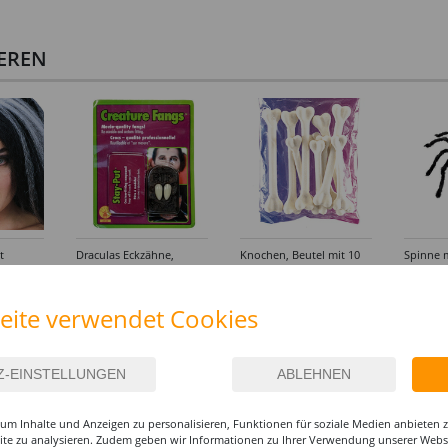
IEREN
t
Draculas Eckzähne,
Knochen, Beutel mit 10
Spinne m
Dental Qualität
Stück
schwarz
6,99 €
4,99 €
6,99
eite verwendet Cookies
um Inhalte und Anzeigen zu personalisieren, Funktionen für soziale Medien anbieten
site zu analysieren. Zudem geben wir Informationen zu Ihrer Verwendung unserer Websi