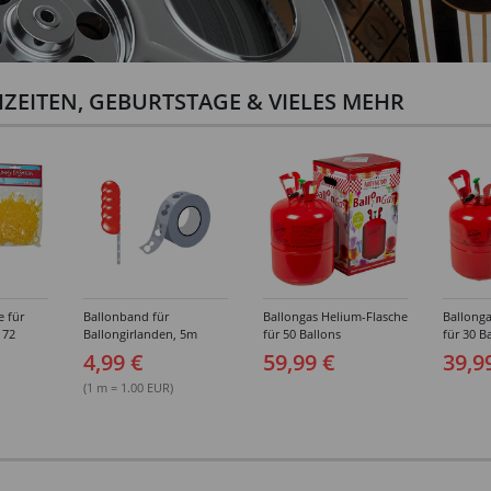
ZEITEN, GEBURTSTAGE & VIELES MEHR
e für
Ballonband für
Ballongas Helium-Flasche
Ballonga
 72
Ballongirlanden, 5m
für 50 Ballons
für 30 B
Deko-Band aus PVC
4,99 €
59,99 €
39,9
(1 m = 1.00 EUR)