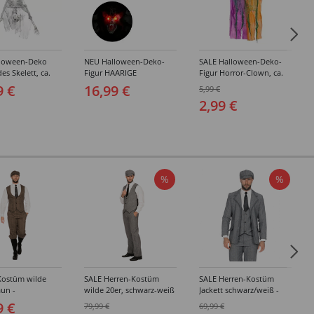
loween-Deko
NEU Halloween-Deko-
SALE Halloween-Deko-
s Skelett, ca.
Figur HAARIGE
Figur Horror-Clown, ca.
it Befestigungs-
FLEDERMAUS MIT
66 cm, Bunt
9 €
16,99 €
5,99 €
PULSIEREND
2,99 €
BLINKENDEN LED
AUGEN, Größe ca. 89 cm
%
%
Kostüm wilde
SALE Herren-Kostüm
SALE Herren-Kostüm
aun -
wilde 20er, schwarz-weiß
Jackett schwarz/weiß -
edene Größen
- Verschiedene Größen
Verschiedene Größen
9 €
79,99 €
69,99 €
(48-64)
(48-64)