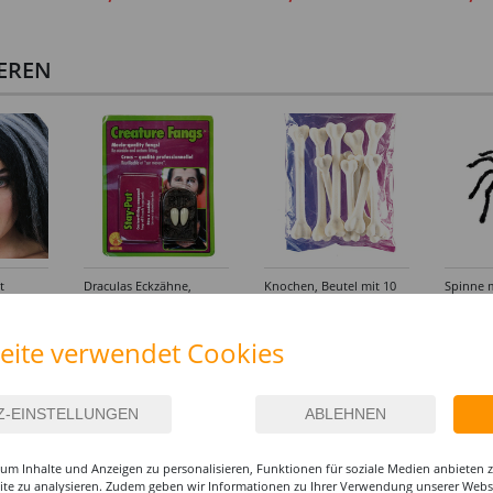
IEREN
t
Draculas Eckzähne,
Knochen, Beutel mit 10
Spinne m
Dental Qualität
Stück
schwarz
6,99 €
4,99 €
6,99
eite verwendet Cookies
um Inhalte und Anzeigen zu personalisieren, Funktionen für soziale Medien anbieten
site zu analysieren. Zudem geben wir Informationen zu Ihrer Verwendung unserer Websi