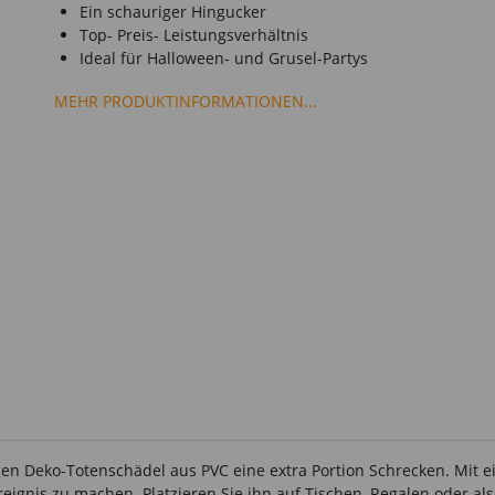
Ein schauriger Hingucker
Top- Preis- Leistungsverhältnis
Ideal für Halloween- und Grusel-Partys
MEHR PRODUKTINFORMATIONEN...
gen Deko-Totenschädel aus PVC eine extra Portion Schrecken. Mit 
eignis zu machen. Platzieren Sie ihn auf Tischen, Regalen oder als