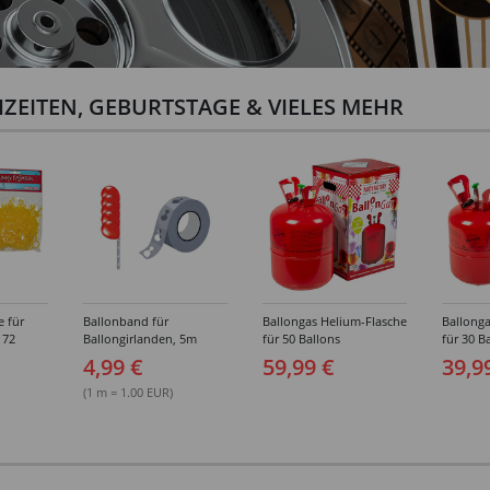
ZEITEN, GEBURTSTAGE & VIELES MEHR
e für
Ballonband für
Ballongas Helium-Flasche
Ballonga
 72
Ballongirlanden, 5m
für 50 Ballons
für 30 B
Deko-Band aus PVC
4,99 €
59,99 €
39,9
(1 m = 1.00 EUR)