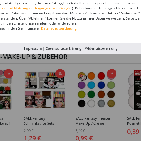
 und Analysen weiter, die ihren Sitz ggf. außerhalb der Europäischen Union, etwa in 
hutz und Nutzungsbedingungen von Google
). Dabei kann nicht ausgeschlossen werden
herten Daten von Ihnen verknüpft werden. Mit dem Klick auf den Button "Zustimmen" er
verstanden. Über "Ablehnen" können Sie die Nutzung Ihrer Daten verweigern. Selbstver
eit in den Einstellungen ändern oder widerrufen.
azu finden Sie in unserer
Datenschutzerklärung.
Impressum
|
Datenschutzerklärung
|
Widerrufsbelehrung
I-MAKE-UP & ZUBEHÖR
%
%
%
ua-
SALE Fantasy
SALE Fantasy Theater-
SALE Fan
ke auf
Schminkstifte-Sets -
Make-Up / Creme-
Kosmeti
kästen /
Verschiedene
Schminke auf Fettbasis,
Verschie
0,89
2,99 €
3,49 €
hiedene
Ausführungen
25g - Verschiedene
1,29 €
0,99 €
Karnevalsfarben