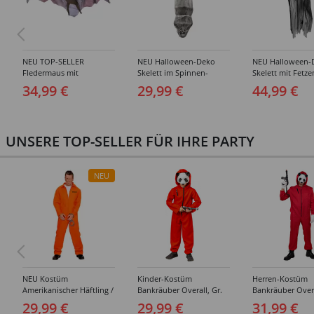
NEU TOP-SELLER
NEU Halloween-Deko
NEU Halloween-
Fledermaus mit
Skelett im Spinnen-
Skelett mit Fetze
Bewegung, Licht und
Kokon, ca. 120cm
ca. 180cm, mit
34,99 €
29,99 €
44,99 €
Sound, ca. 72 cm
leuchtenden Au
UNSERE TOP-SELLER FÜR IHRE PARTY
NEU
NEU Kostüm
Kinder-Kostüm
Herren-Kostüm
Amerikanischer Häftling /
Bankräuber Overall, Gr.
Bankräuber Overa
Sträfling, Overall, Orange
152-164
190 cm
29,99 €
29,99 €
31,99 €
- verschiedene Größen