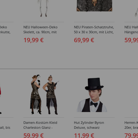
Deko
NEU Halloween-Deko
NEU Piraten-Schatztruhe,
NEU Hal
nkutte,
Skelett, ca. 90cm, mit
50 x 30 x 30cm, mit Licht,
Hängende
beweglichen Gliedern
Sound und Bewegung
140cm, m
19,99 €
69,99 €
59,9
gen
Strick
Damen-Kostüm Kleid
Hut Zylinder Byron
Herren-
ll, bis
Charleston Glanz -
Deluxe, schwarz
20er, br
Verschiedene Größen (S-
Verschi
59,99 €
11,99 €
79,9
XXL)
(46-64)