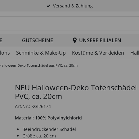
Versand & Zahlung
tsuche im Header
E
GUTSCHEINE
UNSERE FILIALEN
llons
Schminke & Make-Up
Kostüme & Verkleiden
Hal
Halloween-Deko Totenschädel aus PVC, ca. 20cm
NEU Halloween-Deko Totenschädel
PVC, ca. 20cm
Art.Nr.: KGI26174
Material: 100% Polyvinylchlorid
Beeindruckender Schädel
Größe ca. 20 cm