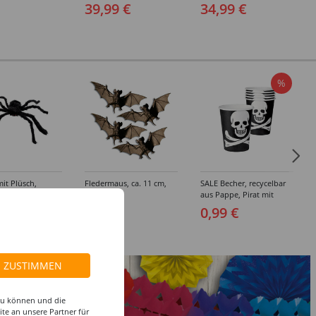
39,99 €
34,99 €
%
it Plüsch,
Fledermaus, ca. 11 cm,
SALE Becher, recycelbar
, Ø 70 cm
schwarz
aus Pappe, Pirat mit
Totenkopf, schwarz, 250
 €
3,99 €
0,99 €
ml, 6Stk
ZUSTIMMEN
 zu können und die
te an unsere Partner für