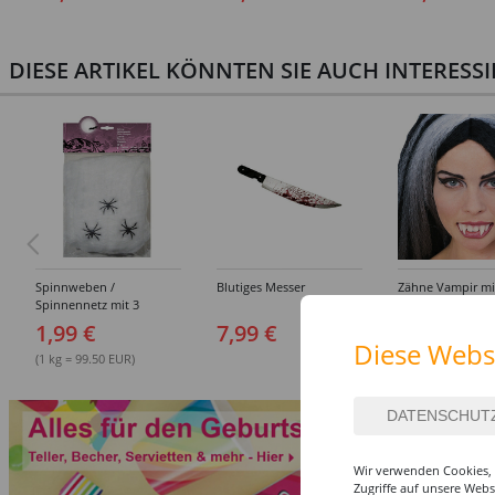
(S-XXL)
DIESE ARTIKEL KÖNNTEN SIE AUCH INTERESS
Spinnweben /
Blutiges Messer
Zähne Vampir mi
Spinnennetz mit 3
Gebißkleber
Spinnen, 20g, weiß
1,99 €
7,99 €
7,99 €
Diese Webs
(1 kg = 99.50 EUR)
Wir verwenden Cookies, 
Zugriffe auf unsere Web