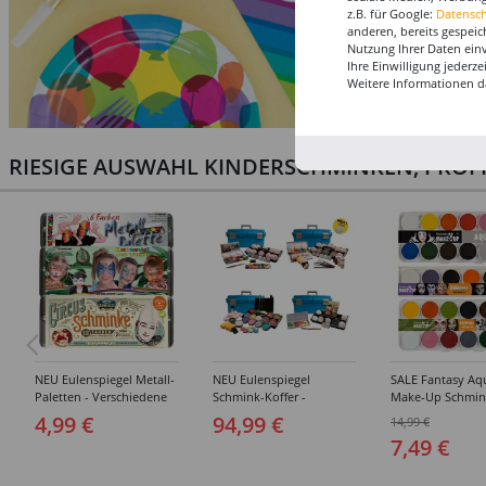
z.B. für Google:
Datensc
anderen, bereits gespeic
Nutzung Ihrer Daten ein
Ihre Einwilligung jederz
Weitere Informationen d
RIESIGE AUSWAHL KINDERSCHMINKEN, PROF
NEU Eulenspiegel Metall-
NEU Eulenspiegel
SALE Fantasy Aq
Paletten - Verschiedene
Schmink-Koffer -
Make-Up Schmin
Sets
Verschiedene
Wasserbasis, Mal
4,99 €
94,99 €
14,99 €
Ausführungen
Paletten - Versc
7,49 €
Ausführungen