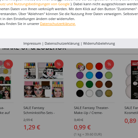
hutz und Nutzungsbedingungen von Google
). Dabei kann nicht ausgeschlossen werden
herten Daten von Ihnen verknüpft werden. Mit dem Klick auf den Button "Zustimmen" er
verstanden. Über "Ablehnen" können Sie die Nutzung Ihrer Daten verweigern. Selbstver
eit in den Einstellungen ändern oder widerrufen.
azu finden Sie in unserer
Datenschutzerklärung.
Impressum
|
Datenschutzerklärung
|
Widerrufsbelehrung
I-MAKE-UP & ZUBEHÖR
%
%
%
ua-
SALE Fantasy
SALE Fantasy Theater-
SALE Fan
ke auf
Schminkstifte-Sets -
Make-Up / Creme-
Kosmeti
kästen /
Verschiedene
Schminke auf Fettbasis,
Verschie
0,89
2,99 €
3,49 €
hiedene
Ausführungen
25g - Verschiedene
1,29 €
0,99 €
Karnevalsfarben
(1 kg = 39.60 EUR)