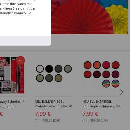
, dass Ihre Daten mit
klären Sie sich mit der
ständlich können Sie
%
tasy Schmink- /
NEU EULENSPIEGEL
NEU EULENSPIEGEL
kzubehör -
Profi-Aqua-Schminke, 20
Profi-Aqua-Schminke, 20
dene Artikel
ml, Weiß- / Schwarz- &
ml, Rot-Töne -
 €
7,99 €
7,99 €
Grau-Töne -
Verschiedene Farben
Verschiedene Farben
(1 l = 399.50 EUR)
(1 l = 399.50 EUR)