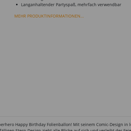
Langanhaltender Partyspaß, mehrfach verwendbar
MEHR PRODUKTINFORMATIONEN...
erhero Happy Birthday Folienballon! Mit seinem Comic-Design in 
älligen Stern-Design zieht alle Blicke auf sich und verleiht der Fe