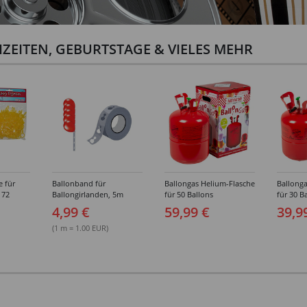
ZEITEN, GEBURTSTAGE & VIELES MEHR
e für
Ballonband für
Ballongas Helium-Flasche
Ballonga
 72
Ballongirlanden, 5m
für 50 Ballons
für 30 B
Deko-Band aus PVC
4,99 €
59,99 €
39,9
(1 m = 1.00 EUR)