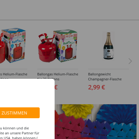
s Helium-Flasche
Ballongas Helium-Flasche
Ballongewicht
allons
für 20 Ballons
Champagner-Flasche
9 €
29,99 €
2,99 €
ZUSTIMMEN
 zu können und die
te an unsere Partner für
den USA, haben können (