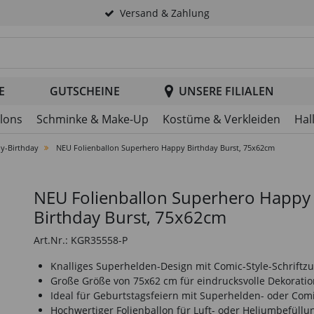
Versand & Zahlung
tsuche im Header
E
GUTSCHEINE
UNSERE FILIALEN
llons
Schminke & Make-Up
Kostüme & Verkleiden
Hal
y-Birthday
NEU Folienballon Superhero Happy Birthday Burst, 75x62cm
NEU Folienballon Superhero Happy
Birthday Burst, 75x62cm
Art.Nr.: KGR35558-P
Knalliges Superhelden-Design mit Comic-Style-Schriftz
Große Größe von 75x62 cm für eindrucksvolle Dekoratio
Ideal für Geburtstagsfeiern mit Superhelden- oder Com
Hochwertiger Folienballon für Luft- oder Heliumbefüllu