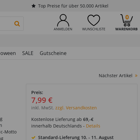
Top Preise für über 50.000 Artikel
0
PRODUKTSUCHE STARTEN
ANMELDEN
WUNSCHLISTE
WARENKORB
loween
SALE
Gutscheine
Nächster Artikel
Preis:
7,99 €
inkl. MwSt.
zzgl. Versandkosten
ug
Kostenlose Lieferung ab
69,-€
n
innerhalb Deutschlands -
Details
ic-Motto
Standard-Lieferung
10. - 11. August
ng