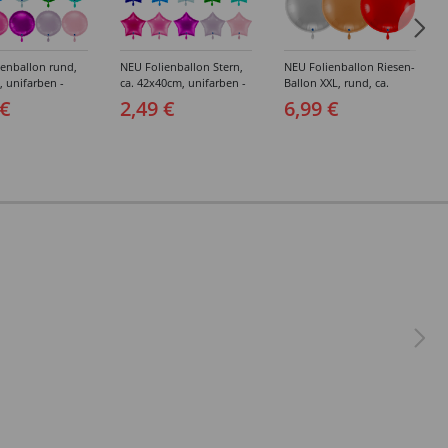
enballon rund,
NEU Folienballon Stern,
NEU Folienballon Riesen-
, unifarben -
ca. 42x40cm, unifarben -
Ballon XXL, rund, ca.
edene Farben
verschiedene Farben
75x75cm, unifarben -
 €
2,49 €
6,99 €
verschiedene Farben