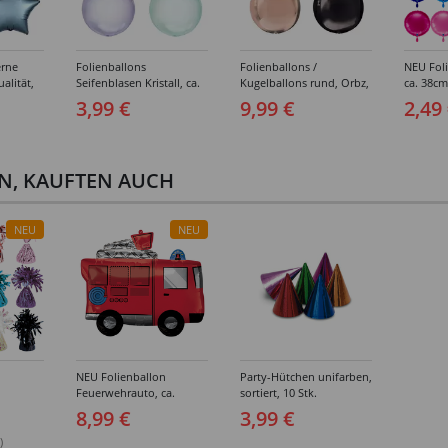
erne
Folienballons
Folienballons /
NEU Foli
alität,
Seifenblasen Kristall, ca.
Kugelballons rund, Orbz,
ca. 38cm
kt,
35 cm - Verschiedene
Unifarben, ca. 40 cm -
verschi
3,99 €
9,99 €
2,49
-
Farben
Verschiedene Farben
rben
EN, KAUFTEN AUCH
NEU
NEU
NEU Folienballon
Party-Hütchen unifarben,
Feuerwehrauto, ca.
sortiert, 10 Stk.
66x55cm
8,99 €
3,99 €
ewicht:
hiedene
)