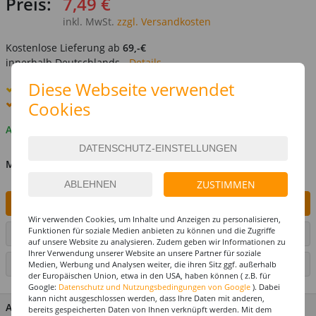
Preis:
7,49 €
inkl. MwSt.
zzgl. Versandkosten
Kostenlose Lieferung ab
69,-€
innerhalb Deutschlands -
Details
Diese Webseite verwendet
Standard-Lieferung
10. - 11. August
Premium
-Lieferung verfügbar
Cookies
Auf Lager
MENGE
ZUSTIMMEN
IN DEN WARENKORB
Wir verwenden Cookies, um Inhalte und Anzeigen zu personalisieren,
Funktionen für soziale Medien anbieten zu können und die Zugriffe
ARTIKEL AUF WUNSCHLISTE SETZEN
auf unsere Website zu analysieren. Zudem geben wir Informationen zu
Ihrer Verwendung unserer Website an unsere Partner für soziale
SEITE DRUCKEN
Medien, Werbung und Analysen weiter, die ihren Sitz ggf. außerhalb
der Europäischen Union, etwa in den USA, haben können ( z.B. für
Google:
Datenschutz und Nutzungsbedingungen von Google
). Dabei
kann nicht ausgeschlossen werden, dass Ihre Daten mit anderen,
ARTIKEL MERKMALE & DETAILS
bereits gespeicherten Daten von Ihnen verknüpft werden. Mit dem