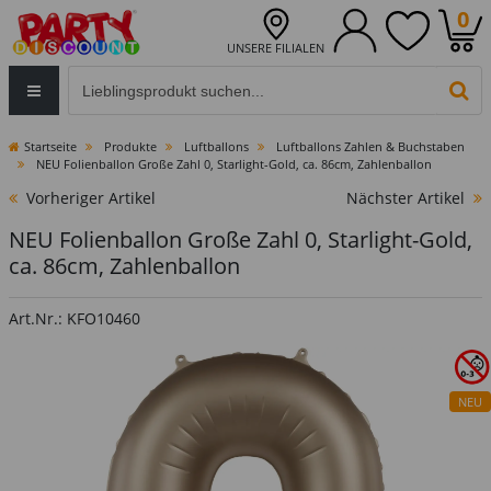
0
UNSERE FILIALEN
Eingabefeld für die Produktsuche im Header
PR
Startseite
Produkte
Luftballons
Luftballons Zahlen & Buchstaben
NEU Folienballon Große Zahl 0, Starlight-Gold, ca. 86cm, Zahlenballon
Vorheriger Artikel
Nächster Artikel
NEU Folienballon Große Zahl 0, Starlight-Gold,
ca. 86cm, Zahlenballon
Art.Nr.: KFO10460
NEU