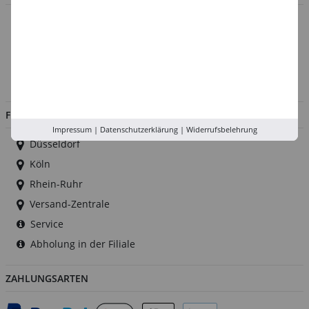
Über uns
Kontakt
Impressum
Jobs
FILIALEN
Impressum
|
Datenschutzerklärung
|
Widerrufsbelehrung
Düsseldorf
Köln
Rhein-Ruhr
Versand-Zentrale
Service
Abholung in der Filiale
ZAHLUNGSARTEN