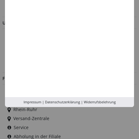
BESTELLUNG WIDERRUFEN
UNTERNEHMEN
Über uns
Kontakt
Impressum
Jobs
FILIALEN
Düsseldorf
Köln
Impressum
|
Datenschutzerklärung
|
Widerrufsbelehrung
Rhein-Ruhr
Versand-Zentrale
Service
Abholung in der Filiale