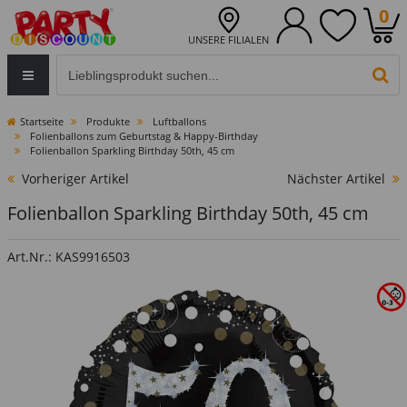
0
UNSERE FILIALEN
Eingabefeld für die Produktsuche im Header
PR
Startseite
Produkte
Luftballons
Folienballons zum Geburtstag & Happy-Birthday
Folienballon Sparkling Birthday 50th, 45 cm
Vorheriger Artikel
Nächster Artikel
Folienballon Sparkling Birthday 50th, 45 cm
Art.Nr.: KAS9916503