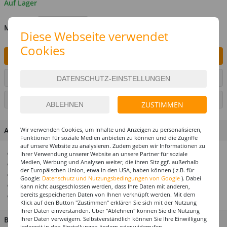
Auf Lager
MENGE
Diese Webseite verwendet
Cookies
IN DEN WARENKORB
ARTIKEL AUF WUNSCHLISTE SETZEN
SEITE DRUCKEN
ZUSTIMMEN
ARTIKEL MERKMALE & DETAILS
Wir verwenden Cookies, um Inhalte und Anzeigen zu personalisieren,
Funktionen für soziale Medien anbieten zu können und die Zugriffe
auf unsere Website zu analysieren. Zudem geben wir Informationen zu
Hält Helium oder Luft ca. 14 Tage
Ihrer Verwendung unserer Website an unsere Partner für soziale
Medien, Werbung und Analysen weiter, die ihren Sitz ggf. außerhalb
Riesenauswahl! Über 1000 Ballonmotive
der Europäischen Union, etwa in den USA, haben können ( z.B. für
Ideal zusammen mit unseren Ballongewichten
Google:
Datenschutz und Nutzungsbedingungen von Google
). Dabei
Top Preis-Leistungsverhältnis
kann nicht ausgeschlossen werden, dass Ihre Daten mit anderen,
bereits gespeicherten Daten von Ihnen verknüpft werden. Mit dem
Einfach eine tolle Geschenkidee
Klick auf den Button "Zustimmen" erklären Sie sich mit der Nutzung
Ihrer Daten einverstanden. Über "Ablehnen" können Sie die Nutzung
BESCHREIBUNG
Ihrer Daten verweigern. Selbstverständlich können Sie Ihre Einwilligung
jederzeit in den Einstellungen ändern oder widerrufen.