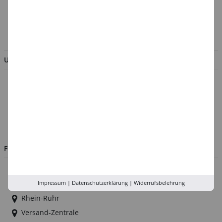
AGB & Kundeninformation
BESTELLUNG WIDERRUFEN
UNTERNEHMEN
Über uns
Kontakt
Impressum
Jobs
FILIALEN
Düsseldorf
Impressum
|
Datenschutzerklärung
|
Widerrufsbelehrung
Köln
Rhein-Ruhr
Versand-Zentrale