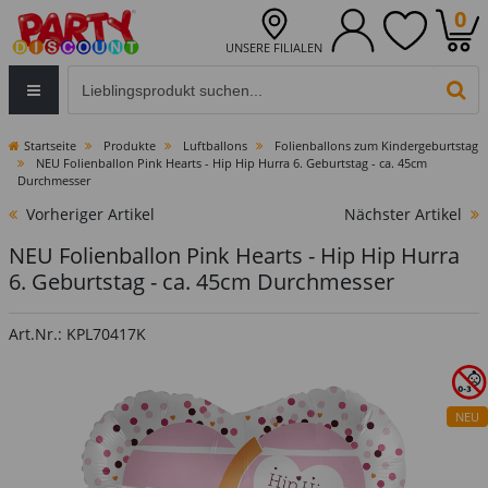
0
UNSERE FILIALEN
Eingabefeld für die Produktsuche im Header
PR
Startseite
Produkte
Luftballons
Folienballons zum Kindergeburtstag
NEU Folienballon Pink Hearts - Hip Hip Hurra 6. Geburtstag - ca. 45cm
Durchmesser
Vorheriger Artikel
Nächster Artikel
NEU Folienballon Pink Hearts - Hip Hip Hurra
6. Geburtstag - ca. 45cm Durchmesser
Art.Nr.: KPL70417K
NEU