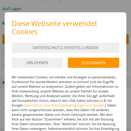
Auf Lager
Diese Webseite verwendet
MENGE
Cookies
IN DEN WARENKORB
ARTIKEL AUF WUNSCHLISTE SETZEN
ZUSTIMMEN
SEITE DRUCKEN
Wir verwenden Cookies, um Inhalte und Anzeigen zu personalisieren,
Funktionen für soziale Medien anbieten zu können und die Zugriffe
ARTIKEL MERKMALE & DETAILS
auf unsere Website zu analysieren. Zudem geben wir Informationen zu
Ihrer Verwendung unserer Website an unsere Partner für soziale
Toller Überraschungseffekt
Medien, Werbung und Analysen weiter, die ihren Sitz ggf. außerhalb
der Europäischen Union, etwa in den USA, haben können ( z.B. für
Hält Helium oder Luft ca. 14 Tage
Google:
Datenschutz und Nutzungsbedingungen von Google
). Dabei
Riesenauswahl! Über 1000 Ballonmotive
kann nicht ausgeschlossen werden, dass Ihre Daten mit anderen,
Nicht mit Helium gefüllt
bereits gespeicherten Daten von Ihnen verknüpft werden. Mit dem
Klick auf den Button "Zustimmen" erklären Sie sich mit der Nutzung
Ideal zusammen mit unseren Ballongewichten
Ihrer Daten einverstanden. Über "Ablehnen" können Sie die Nutzung
Ihrer Daten verweigern. Selbstverständlich können Sie Ihre Einwilligung