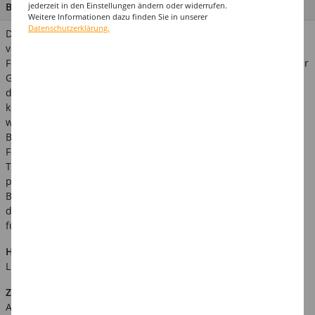
jederzeit in den Einstellungen ändern oder widerrufen.
BESCHREIBUNG
Weitere Informationen dazu finden Sie in unserer
Datenschutzerklärung.
Das perfekte Geschenk - Ballons statt Blumen. Lassen Sie sich
von unserer riesigen bunten Ballonauswahl verzaubern,
Folienballons sind einfach eine tolle Überraschung... egal ob für
Groß oder Klein. Bestellen Sie auch direkt ein Ballongewicht
dazu und Ihre Dekoration wird ein voller Erfolg. Die Ballons
können mit Ballongas / Helium oder einfach mit Luft befüllt
werden. Das Ballonventil ermöglicht auch ein Nachfüllen des
Ballons - so hat man wirklich lange Spaß damit! In den
Folienballons hält die Schwebeeigenschaft des Gases ca. 14
Tage. Übrigens finden Sie bei uns im Online-Shop auch das
passende Helium in Einwegflaschen für unterschiedliche
Ballonmengen. Verwandte Suchbegriffe: ballon, geschenk,
dekoration, überraschung, hochzeit, geburtstag Achtung! Nicht
für Kinder unter 3 Jahren geeignet, Strangulationsgefahr.
Hinweis:
Abgebildetes weiteres Zubehör ist nicht im
Lieferumfang enthalten.
Zusätzliche Produktinformationen:
Art.Nr.: KPL70417K