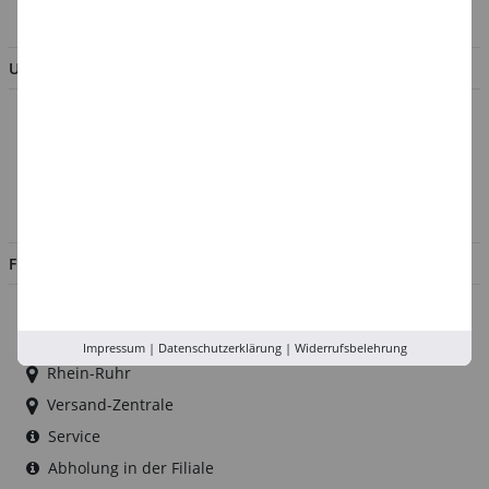
BESTELLUNG WIDERRUFEN
UNTERNEHMEN
Über uns
Kontakt
Impressum
Jobs
FILIALEN
Düsseldorf
Köln
Impressum
|
Datenschutzerklärung
|
Widerrufsbelehrung
Rhein-Ruhr
Versand-Zentrale
Service
Abholung in der Filiale