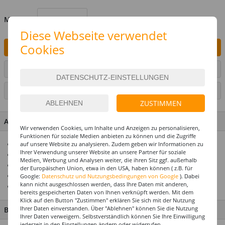
MENGE
Diese Webseite verwendet
Cookies
IN DEN WARENKORB
ARTIKEL AUF WUNSCHLISTE SETZEN
SEITE DRUCKEN
ZUSTIMMEN
ARTIKEL MERKMALE & DETAILS
Wir verwenden Cookies, um Inhalte und Anzeigen zu personalisieren,
Funktionen für soziale Medien anbieten zu können und die Zugriffe
Hält Helium oder Luft ca. 14 Tage
auf unsere Website zu analysieren. Zudem geben wir Informationen zu
Ihrer Verwendung unserer Website an unsere Partner für soziale
Lizenziertes Qualitätsprodukt
Medien, Werbung und Analysen weiter, die ihren Sitz ggf. außerhalb
Ideal zusammen mit unseren Ballongewichten
der Europäischen Union, etwa in den USA, haben können ( z.B. für
Top Preis-Leistungsverhältnis
Google:
Datenschutz und Nutzungsbedingungen von Google
). Dabei
kann nicht ausgeschlossen werden, dass Ihre Daten mit anderen,
Einfach eine tolle Geschenkidee
bereits gespeicherten Daten von Ihnen verknüpft werden. Mit dem
Klick auf den Button "Zustimmen" erklären Sie sich mit der Nutzung
Ihrer Daten einverstanden. Über "Ablehnen" können Sie die Nutzung
BESCHREIBUNG
Ihrer Daten verweigern. Selbstverständlich können Sie Ihre Einwilligung
jederzeit in den Einstellungen ändern oder widerrufen.