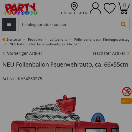
0
UNSERE FILIALEN
Eingabefeld für die Produktsuche im Header
PR
Startseite
Produkte
Luftballons
Folienballons zum Kindergeburtstag
NEU Folienballon Feuerwehrauto, ca. 66x55cm
Vorheriger Artikel
Nächster Artikel
NEU Folienballon Feuerwehrauto, ca. 66x55cm
Art.Nr.: KAS4280275
NEU