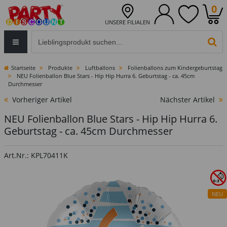
0
UNSERE FILIALEN
Eingabefeld für die Produktsuche im Header
PR
Startseite
Produkte
Luftballons
Folienballons zum Kindergeburtstag
NEU Folienballon Blue Stars - Hip Hip Hurra 6. Geburtstag - ca. 45cm
Durchmesser
Vorheriger Artikel
Nächster Artikel
NEU Folienballon Blue Stars - Hip Hip Hurra 6.
Geburtstag - ca. 45cm Durchmesser
Art.Nr.: KPL70411K
NEU