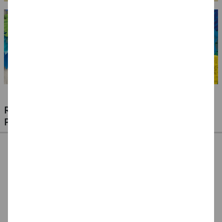
RIESIGE AUSWAHL KINDERSCHMINKEN,
PROFI-MAKE-UP & ZUBEHÖR
%
NEU Eulenspiegel
NEU Eulenspiegel
SALE Fantasy Aqua-
Metall-Paletten -
Schmink-Koffer -
Make-Up Schminke