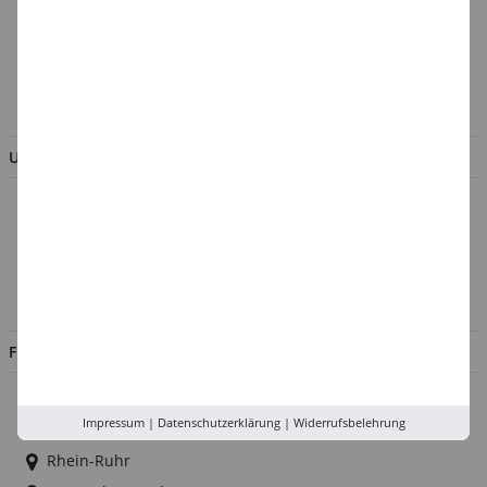
Batterieentsorgung &
Verpackungsverordnung
AGB & Kundeninformation
BESTELLUNG WIDERRUFEN
UNTERNEHMEN
Über uns
Kontakt
Impressum
Jobs
FILIALEN
Düsseldorf
Impressum
|
Datenschutzerklärung
|
Widerrufsbelehrung
Köln
Rhein-Ruhr