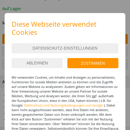
Auf Lager
Diese Webseite verwendet
MENGE
Cookies
IN DEN WARENKORB
ARTIKEL AUF WUNSCHLISTE SETZEN
ZUSTIMMEN
SEITE DRUCKEN
Wir verwenden Cookies, um Inhalte und Anzeigen zu personalisieren,
ARTIKEL MERKMALE & DETAILS
Funktionen für soziale Medien anbieten zu können und die Zugriffe
auf unsere Website zu analysieren. Zudem geben wir Informationen zu
Ihrer Verwendung unserer Website an unsere Partner für soziale
Toller Überraschungseffekt
Medien, Werbung und Analysen weiter, die ihren Sitz ggf. außerhalb
Hält Helium oder Luft ca. 14 Tage
der Europäischen Union, etwa in den USA, haben können ( z.B. für
Google:
Datenschutz und Nutzungsbedingungen von Google
). Dabei
Riesenauswahl! Über 1000 Ballonmotive
kann nicht ausgeschlossen werden, dass Ihre Daten mit anderen,
Nicht mit Helium gefüllt
bereits gespeicherten Daten von Ihnen verknüpft werden. Mit dem
Ideal zusammen mit unseren Ballongewichten
Klick auf den Button "Zustimmen" erklären Sie sich mit der Nutzung
Ihrer Daten einverstanden. Über "Ablehnen" können Sie die Nutzung
Ihrer Daten verweigern. Selbstverständlich können Sie Ihre Einwilligung