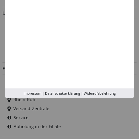
UNTERNEHMEN
Über uns
Kontakt
Impressum
Jobs
FILIALEN
Düsseldorf
Köln
Impressum
|
Datenschutzerklärung
|
Widerrufsbelehrung
Rhein-Ruhr
Versand-Zentrale
Service
Abholung in der Filiale