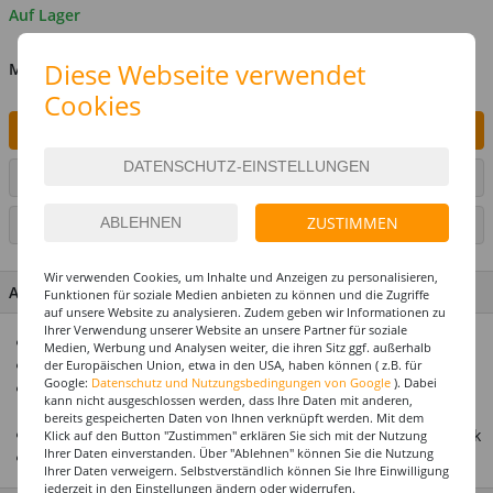
Auf Lager
Diese Webseite verwendet
MENGE
Cookies
IN DEN WARENKORB
ARTIKEL AUF WUNSCHLISTE SETZEN
ZUSTIMMEN
SEITE DRUCKEN
Wir verwenden Cookies, um Inhalte und Anzeigen zu personalisieren,
ARTIKEL MERKMALE & DETAILS
Funktionen für soziale Medien anbieten zu können und die Zugriffe
auf unsere Website zu analysieren. Zudem geben wir Informationen zu
Ihrer Verwendung unserer Website an unsere Partner für soziale
Lustiger Airwalker-Folienballon in Form eines Faultiers
Medien, Werbung und Analysen weiter, die ihren Sitz ggf. außerhalb
Größe: ca. 40 x 94 cm für eine beeindruckende Optik
der Europäischen Union, etwa in den USA, haben können ( z.B. für
Google:
Datenschutz und Nutzungsbedingungen von Google
). Dabei
Bleibt mit Helium befüllt auf dem Boden und bewegt sich
kann nicht ausgeschlossen werden, dass Ihre Daten mit anderen,
leicht
bereits gespeicherten Daten von Ihnen verknüpft werden. Mit dem
Perfekte Deko für Geburtstage, Tierpartys oder als Geschenk
Klick auf den Button "Zustimmen" erklären Sie sich mit der Nutzung
Ihrer Daten einverstanden. Über "Ablehnen" können Sie die Nutzung
Wiederverwendbar und hochwertig verarbeitet
Ihrer Daten verweigern. Selbstverständlich können Sie Ihre Einwilligung
jederzeit in den Einstellungen ändern oder widerrufen.