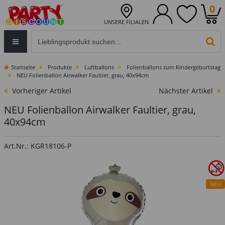
0
UNSERE FILIALEN
Eingabefeld für die Produktsuche im Header
PR
Startseite
Produkte
Luftballons
Folienballons zum Kindergeburtstag
NEU Folienballon Airwalker Faultier, grau, 40x94cm
Vorheriger Artikel
Nächster Artikel
NEU Folienballon Airwalker Faultier, grau,
40x94cm
Art.Nr.: KGR18106-P
NEU