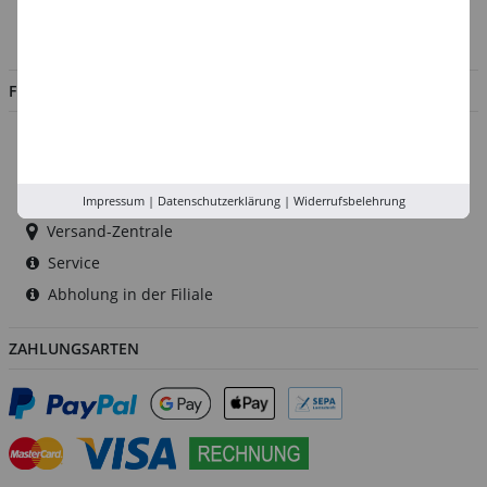
Impressum
Jobs
FILIALEN
Düsseldorf
Köln
Rhein-Ruhr
Impressum
|
Datenschutzerklärung
|
Widerrufsbelehrung
Versand-Zentrale
Service
Abholung in der Filiale
ZAHLUNGSARTEN