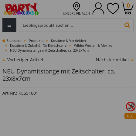
0
UNSERE FILIALEN
Eingabefeld für die Produktsuche im Header
PR
Startseite
Produkte
Kostüme & Verkleiden
Kostüme & Zubehör für Erwachsene
Wilder Westen & Mexiko
NEU Dynamitstange mit Zeitschalter, ca. 23x8x7cm
Vorheriger Artikel
Nächster Artikel
NEU Dynamitstange mit Zeitschalter, ca.
23x8x7cm
Art.Nr.: KES51001
NEU