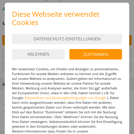
Auf Lager
Diese Webseite verwendet
Cookies
MENGE
IN DEN WARENKORB
ARTIKEL AUF WUNSCHLISTE SETZEN
ZUSTIMMEN
SEITE DRUCKEN
Wir verwenden Cookies, um Inhalte und Anzeigen zu personalisieren,
Funktionen für soziale Medien anbieten zu können und die Zugriffe
auf unsere Website zu analysieren. Zudem geben wir Informationen zu
Ihrer Verwendung unserer Website an unsere Partner für soziale
ARTIKEL MERKMALE & DETAILS
Medien, Werbung und Analysen weiter, die ihren Sitz ggf. außerhalb
der Europäischen Union, etwa in den USA, haben können ( z.B. für
Tolles Accessoire für das Kostüm eines Bankräubers
Google:
Datenschutz und Nutzungsbedingungen von Google
). Dabei
kann nicht ausgeschlossen werden, dass Ihre Daten mit anderen,
Dynamitstangen mit aktivierter Zeitschaltuhr
bereits gespeicherten Daten von Ihnen verknüpft werden. Mit dem
Ideal für Karneval, Fasching und Motto-Partys
Klick auf den Button "Zustimmen" erklären Sie sich mit der Nutzung
Top Preis-Leistungs-Verhältnis
Ihrer Daten einverstanden. Über "Ablehnen" können Sie die Nutzung
Ihrer Daten verweigern. Selbstverständlich können Sie Ihre Einwilligung
Das passende Kostüm finden Sie in unserem Sortiment
jederzeit in den Einstellungen ändern oder widerrufen.
Weitere Informationen dazu finden Sie in unserer