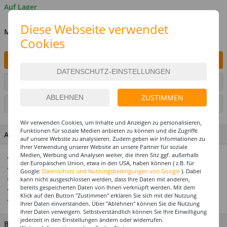
Auf Lager
Diese Webseite verwendet
MENGE
Cookies
IN DEN WARENKORB
ARTIKEL AUF WUNSCHLISTE SETZEN
ZUSTIMMEN
SEITE DRUCKEN
Wir verwenden Cookies, um Inhalte und Anzeigen zu personalisieren,
Funktionen für soziale Medien anbieten zu können und die Zugriffe
ARTIKEL MERKMALE & DETAILS
auf unsere Website zu analysieren. Zudem geben wir Informationen zu
Ihrer Verwendung unserer Website an unsere Partner für soziale
Medien, Werbung und Analysen weiter, die ihren Sitz ggf. außerhalb
Für die perfekte Motto- & Themenparty
der Europäischen Union, etwa in den USA, haben können ( z.B. für
Alle Artikel abgestimmt im Design
Google:
Datenschutz und Nutzungsbedingungen von Google
). Dabei
Premium-Qualität
kann nicht ausgeschlossen werden, dass Ihre Daten mit anderen,
bereits gespeicherten Daten von Ihnen verknüpft werden. Mit dem
Top-Preis-Leistungsverhältnis
Klick auf den Button "Zustimmen" erklären Sie sich mit der Nutzung
Prämiertes US-Design
Ihrer Daten einverstanden. Über "Ablehnen" können Sie die Nutzung
Ihrer Daten verweigern. Selbstverständlich können Sie Ihre Einwilligung
jederzeit in den Einstellungen ändern oder widerrufen.
BESCHREIBUNG