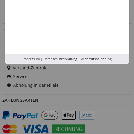
Impressum
Jobs
FILIALEN
Düsseldorf
Köln
Rhein-Ruhr
Impressum
|
Datenschutzerklärung
|
Widerrufsbelehrung
Versand-Zentrale
Service
Abholung in der Filiale
ZAHLUNGSARTEN