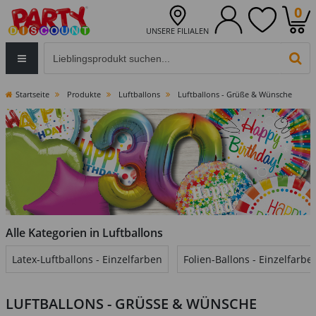
0
UNSERE FILIALEN
Eingabefeld für die Produktsuche im Header
PR
Startseite
Produkte
Luftballons
Luftballons - Grüße & Wünsche
Alle Kategorien in Luftballons
Latex-Luftballons - Einzelfarben
Folien-Ballons - Einzelfarbe
LUFTBALLONS - GRÜSSE & WÜNSCHE