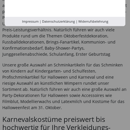
auch alles für Ihre Motto-Party egal, ob Sie ein italienisches Fest
planen oder eine mexikanische Fiesta, eine Beach- oder Hawaii-
Party, eine Verabschiedungsparty nach Australien oder in die
Impressum
|
Datenschutzerklärung
|
Widerrufsbelehrung
USA hier bei uns werden Sie fündig und das zu einem fairen
Preis-Leistungsverhältnis. Natürlich führen wir auch viele
Produkte rund um die Themen Oktoberfestdekoration,
Fussballdekorationen, Brings-Fanartikel, Kommunion- und
Konfirmationsbedarf, Baby-Shower-Partys,
Junggesellenabschiede, Schulanfang, Erster Geburtstag
Unsere große Auswahl an Schminkartikeln für das Schminken
von Kindern auf Kindergarten- und Schulfesten,
Profischminkartikel für Halloween und Karneval und eine
riesige Auswahl an künstlichen Wimpern rundet unser
Sortiment ab. Natürlich führen wir auch eine große Auswahl an
Party-Dekorationen für Halloween sowie Accessoires wie
Filmblut, Modellierwachs und Latexmilch und Kostüme für das
Halloweenfest am 31. Oktober.
Karnevalskostüme preiswert bis
hochwertig für Ihre Verkleidungs-