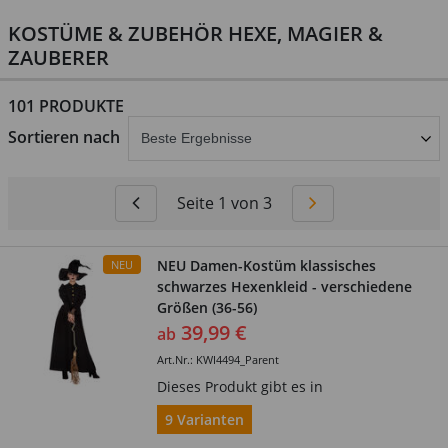
KOSTÜME & ZUBEHÖR HEXE, MAGIER &
ZAUBERER
101 PRODUKTE
abschicken
Sortieren nach
Seite 1 von 3
NEU Damen-Kostüm klassisches
NEU
schwarzes Hexenkleid - verschiedene
Größen (36-56)
39,99 €
ab
Art.Nr.: KWI4494_Parent
Dieses Produkt gibt es in
9 Varianten