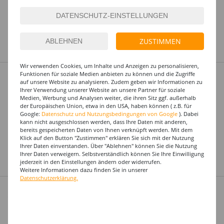
Art.Nr.: KWD6065_Parent
Dieses Produkt gibt es in
5 Varianten
ZUSTIMMEN
Kennen Sie schon unsere Eigenmarke
WOOOOZY
Wir verwenden Cookies, um Inhalte und Anzeigen zu personalisieren,
SALE Damen-Kostüm Geisterkleid -
%
Funktionen für soziale Medien anbieten zu können und die Zugriffe
Verschiedene Größen (XS-XL)
auf unsere Website zu analysieren. Zudem geben wir Informationen zu
Ihrer Verwendung unserer Website an unsere Partner für soziale
34,99 €
Medien, Werbung und Analysen weiter, die ihren Sitz ggf. außerhalb
17,49 €
ab
der Europäischen Union, etwa in den USA, haben können ( z.B. für
Google:
Datenschutz und Nutzungsbedingungen von Google
). Dabei
Art.Nr.: KWD2933_Parent
kann nicht ausgeschlossen werden, dass Ihre Daten mit anderen,
bereits gespeicherten Daten von Ihnen verknüpft werden. Mit dem
Dieses Produkt gibt es in
Klick auf den Button "Zustimmen" erklären Sie sich mit der Nutzung
Ihrer Daten einverstanden. Über "Ablehnen" können Sie die Nutzung
5 Varianten
Ihrer Daten verweigern. Selbstverständlich können Sie Ihre Einwilligung
jederzeit in den Einstellungen ändern oder widerrufen.
Entdecken Sie hier viele tolle Angebote
Weitere Informationen dazu finden Sie in unserer
Datenschutzerklärung.
NEU Herren-Kostüm Sensenmann
NEU
Umhang - verschiedene Größen (S-XXL)
29,99 €
ab
Art.Nr.: KWD2429_Adult_Parent