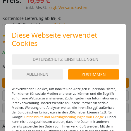
Preis:
16,99 €
inkl. MwSt.
zzgl. Versandkosten
Kostenlose Lieferung ab
69,-€
innerhalb Deutschlands -
Details
Diese Webseite verwendet
Standard-Lieferung
12. - 13. August
Cookies
Premium
-Lieferung verfügbar
Auf Lager
MENGE
ZUSTIMMEN
IN DEN WARENKORB
Wir verwenden Cookies, um Inhalte und Anzeigen zu personalisieren,
Funktionen für soziale Medien anbieten zu können und die Zugriffe
ARTIKEL AUF WUNSCHLISTE SETZEN
auf unsere Website zu analysieren. Zudem geben wir Informationen zu
Ihrer Verwendung unserer Website an unsere Partner für soziale
Medien, Werbung und Analysen weiter, die ihren Sitz ggf. außerhalb
SEITE DRUCKEN
der Europäischen Union, etwa in den USA, haben können ( z.B. für
Google:
Datenschutz und Nutzungsbedingungen von Google
). Dabei
kann nicht ausgeschlossen werden, dass Ihre Daten mit anderen,
ARTIKEL MERKMALE & DETAILS
bereits gespeicherten Daten von Ihnen verknüpft werden. Mit dem
Klick auf den Button "Zustimmen" erklären Sie sich mit der Nutzung