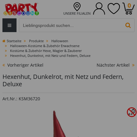
0
UNSERE FILIALEN
Eingabefeld für die Produktsuche im Header
PR
Startseite
Produkte
Halloween
Halloween-Kostüme & Zubehör Erwachsene
Kostüme & Zubehör Hexe, Magier & Zauberer
Hexenhut, Dunkelrot, mit Netz und Federn, Deluxe
Vorheriger Artikel
Nächster Artikel
Hexenhut, Dunkelrot, mit Netz und Federn,
Deluxe
Art.Nr.: KSM36720