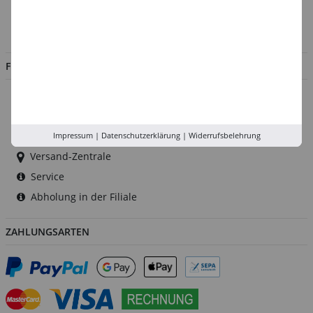
Impressum
Jobs
FILIALEN
Düsseldorf
Köln
Rhein-Ruhr
Impressum
|
Datenschutzerklärung
|
Widerrufsbelehrung
Versand-Zentrale
Service
Abholung in der Filiale
ZAHLUNGSARTEN