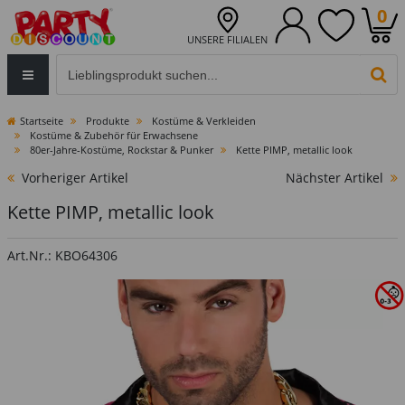
0
UNSERE FILIALEN
Eingabefeld für die Produktsuche im Header
PR
Startseite
Produkte
Kostüme & Verkleiden
Kostüme & Zubehör für Erwachsene
80er-Jahre-Kostüme, Rockstar & Punker
Kette PIMP, metallic look
Vorheriger Artikel
Nächster Artikel
Kette PIMP, metallic look
Art.Nr.: KBO64306