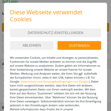
Auf Lager
Diese Webseite verwendet
MENGE
Cookies
IN DEN WARENKORB
ARTIKEL AUF WUNSCHLISTE SETZEN
ZUSTIMMEN
SEITE DRUCKEN
Wir verwenden Cookies, um Inhalte und Anzeigen zu personalisieren,
Funktionen für soziale Medien anbieten zu können und die Zugriffe
ARTIKEL MERKMALE & DETAILS
auf unsere Website zu analysieren. Zudem geben wir Informationen zu
Ihrer Verwendung unserer Website an unsere Partner für soziale
Medien, Werbung und Analysen weiter, die ihren Sitz ggf. außerhalb
Ideal für Karneval & Fasching
der Europäischen Union, etwa in den USA, haben können ( z.B. für
Für die perfekte Motto- & Themenparty
Google:
Datenschutz und Nutzungsbedingungen von Google
). Dabei
Mega-Auswahl zu jedem Kostümthema
kann nicht ausgeschlossen werden, dass Ihre Daten mit anderen,
bereits gespeicherten Daten von Ihnen verknüpft werden. Mit dem
Hochwertiges Design
Klick auf den Button "Zustimmen" erklären Sie sich mit der Nutzung
Top-Preis-Leistungsverhältnis
Ihrer Daten einverstanden. Über "Ablehnen" können Sie die Nutzung
Ihrer Daten verweigern. Selbstverständlich können Sie Ihre Einwilligung
jederzeit in den Einstellungen ändern oder widerrufen.
BESCHREIBUNG
Weitere Informationen dazu finden Sie in unserer