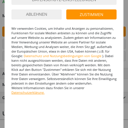
Auf Lager
ZUSTIMMEN
MENGE
Wir verwenden Cookies, um Inhalte und Anzeigen zu personalisieren,
IN DEN WARENKORB
Funktionen für soziale Medien anbieten zu können und die Zugriffe
auf unsere Website zu analysieren. Zudem geben wir Informationen zu
Ihrer Verwendung unserer Website an unsere Partner für soziale
ARTIKEL AUF WUNSCHLISTE SETZEN
Medien, Werbung und Analysen weiter, die ihren Sitz ggf. außerhalb
der Europäischen Union, etwa in den USA, haben können ( z.B. für
SEITE DRUCKEN
Google:
Datenschutz und Nutzungsbedingungen von Google
). Dabei
kann nicht ausgeschlossen werden, dass Ihre Daten mit anderen,
bereits gespeicherten Daten von Ihnen verknüpft werden. Mit dem
Klick auf den Button "Zustimmen" erklären Sie sich mit der Nutzung
ARTIKEL MERKMALE & DETAILS
Ihrer Daten einverstanden. Über "Ablehnen" können Sie die Nutzung
Ihrer Daten verweigern. Selbstverständlich können Sie Ihre Einwilligung
jederzeit in den Einstellungen ändern oder widerrufen.
Material: 100 % Polyester
Weitere Informationen dazu finden Sie in unserer
Datenschutzerklärung.
GRÖSSENTABELLE
UNSERE TOP-SELLER FÜR IHRE PARTY
NEU