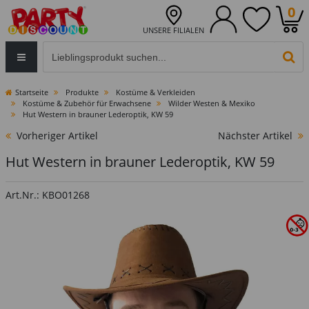
0
UNSERE FILIALEN
Eingabefeld für die Produktsuche im Header
PR
Startseite
Produkte
Kostüme & Verkleiden
Kostüme & Zubehör für Erwachsene
Wilder Westen & Mexiko
Hut Western in brauner Lederoptik, KW 59
Vorheriger Artikel
Nächster Artikel
Hut Western in brauner Lederoptik, KW 59
Art.Nr.: KBO01268