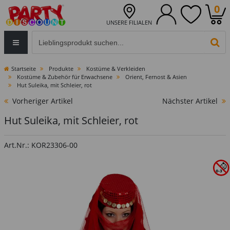
0
UNSERE FILIALEN
Eingabefeld für die Produktsuche im Header
PR
Startseite
Produkte
Kostüme & Verkleiden
Kostüme & Zubehör für Erwachsene
Orient, Fernost & Asien
Hut Suleika, mit Schleier, rot
Vorheriger Artikel
Nächster Artikel
Hut Suleika, mit Schleier, rot
Art.Nr.: KOR23306-00