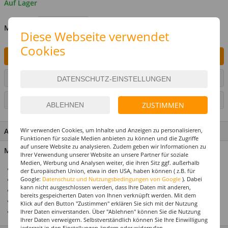
Auf Lager
MENGE
Diese Webseite verwendet
Cookies
IN DEN WARENKORB
ARTIKEL AUF WUNSCHLISTE SETZEN
SEITE DRUCKEN
ZUSTIMMEN
ARTIKEL MERKMALE & DETAILS
Wir verwenden Cookies, um Inhalte und Anzeigen zu personalisieren,
Funktionen für soziale Medien anbieten zu können und die Zugriffe
auf unsere Website zu analysieren. Zudem geben wir Informationen zu
Material: 100 % Polyester, Münzen: Metall
Ihrer Verwendung unserer Website an unsere Partner für soziale
Medien, Werbung und Analysen weiter, die ihren Sitz ggf. außerhalb
Ideal für Karneval & Fasching
der Europäischen Union, etwa in den USA, haben können ( z.B. für
Für die perfekte Motto- & Themenparty
Google:
Datenschutz und Nutzungsbedingungen von Google
). Dabei
kann nicht ausgeschlossen werden, dass Ihre Daten mit anderen,
Mega-Auswahl zu jedem Kostümthema
bereits gespeicherten Daten von Ihnen verknüpft werden. Mit dem
Hochwertiges Design
Klick auf den Button "Zustimmen" erklären Sie sich mit der Nutzung
Top-Preis-Leistungsverhältnis
Ihrer Daten einverstanden. Über "Ablehnen" können Sie die Nutzung
Ihrer Daten verweigern. Selbstverständlich können Sie Ihre Einwilligung
jederzeit in den Einstellungen ändern oder widerrufen.