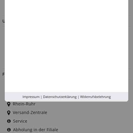
BESTELLUNG WIDERRUFEN
UNTERNEHMEN
Über uns
Kontakt
Impressum
Jobs
FILIALEN
Düsseldorf
Köln
Impressum
|
Datenschutzerklärung
|
Widerrufsbelehrung
Rhein-Ruhr
Versand-Zentrale
Service
Abholung in der Filiale