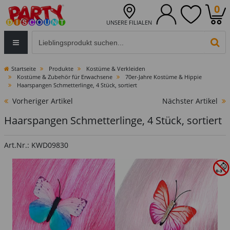
0
UNSERE FILIALEN
Eingabefeld für die Produktsuche im Header
PR
Startseite
Produkte
Kostüme & Verkleiden
Kostüme & Zubehör für Erwachsene
70er-Jahre Kostüme & Hippie
Haarspangen Schmetterlinge, 4 Stück, sortiert
Vorheriger Artikel
Nächster Artikel
Haarspangen Schmetterlinge, 4 Stück, sortiert
Art.Nr.: KWD09830