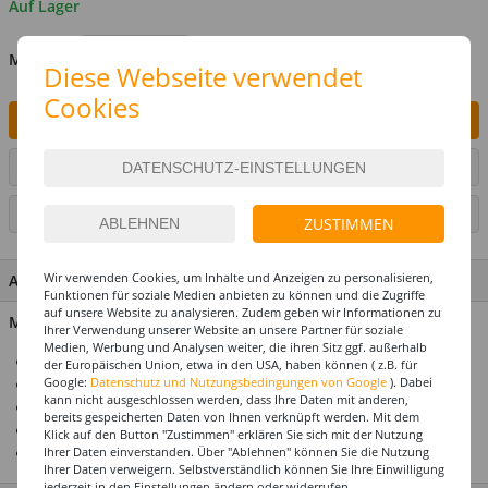
Auf Lager
MENGE
Diese Webseite verwendet
Cookies
IN DEN WARENKORB
ARTIKEL AUF WUNSCHLISTE SETZEN
SEITE DRUCKEN
ZUSTIMMEN
Wir verwenden Cookies, um Inhalte und Anzeigen zu personalisieren,
ARTIKEL MERKMALE & DETAILS
Funktionen für soziale Medien anbieten zu können und die Zugriffe
auf unsere Website zu analysieren. Zudem geben wir Informationen zu
Material: 100 % Polyester
Ihrer Verwendung unserer Website an unsere Partner für soziale
Medien, Werbung und Analysen weiter, die ihren Sitz ggf. außerhalb
Ideal für Karneval & Fasching
der Europäischen Union, etwa in den USA, haben können ( z.B. für
Google:
Datenschutz und Nutzungsbedingungen von Google
). Dabei
Für die perfekte Motto- & Themenparty
kann nicht ausgeschlossen werden, dass Ihre Daten mit anderen,
Mega-Auswahl zu jedem Kostümthema
bereits gespeicherten Daten von Ihnen verknüpft werden. Mit dem
Hochwertiges Design
Klick auf den Button "Zustimmen" erklären Sie sich mit der Nutzung
Top-Preis-Leistungsverhältnis
Ihrer Daten einverstanden. Über "Ablehnen" können Sie die Nutzung
Ihrer Daten verweigern. Selbstverständlich können Sie Ihre Einwilligung
jederzeit in den Einstellungen ändern oder widerrufen.