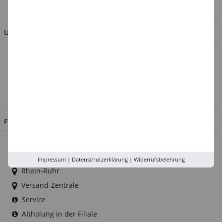
BESTELLUNG WIDERRUFEN
UNTERNEHMEN
Über uns
Kontakt
Impressum
Jobs
FILIALEN
Düsseldorf
Köln
Impressum
|
Datenschutzerklärung
|
Widerrufsbelehrung
Rhein-Ruhr
Versand-Zentrale
Service
Abholung in der Filiale