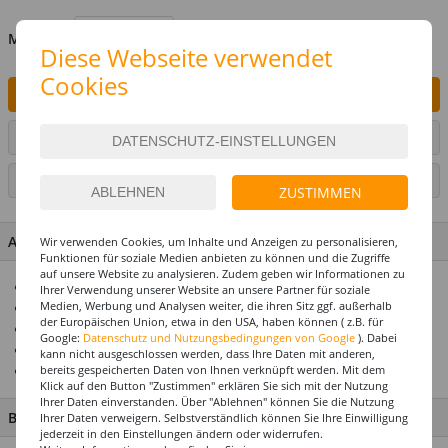
MENGE
Diese Webseite verwendet
Cookies
IN DEN WARENKORB
ARTIKEL AUF WUNSCHLISTE SETZEN
SEITE DRUCKEN
ZUSTIMMEN
ARTIKEL MERKMALE & DETAILS
Wir verwenden Cookies, um Inhalte und Anzeigen zu personalisieren,
Funktionen für soziale Medien anbieten zu können und die Zugriffe
auf unsere Website zu analysieren. Zudem geben wir Informationen zu
Hält Helium oder Luft ca. 14 Tage
Ihrer Verwendung unserer Website an unsere Partner für soziale
Medien, Werbung und Analysen weiter, die ihren Sitz ggf. außerhalb
Riesenauswahl! Über 1000 Ballonmotive
der Europäischen Union, etwa in den USA, haben können ( z.B. für
Ideal zusammen mit unseren Ballongewichten
Google:
Datenschutz und Nutzungsbedingungen von Google
). Dabei
Top Preis-Leistungsverhältnis
kann nicht ausgeschlossen werden, dass Ihre Daten mit anderen,
Einfach eine tolle Geschenkidee
bereits gespeicherten Daten von Ihnen verknüpft werden. Mit dem
Klick auf den Button "Zustimmen" erklären Sie sich mit der Nutzung
Ihrer Daten einverstanden. Über "Ablehnen" können Sie die Nutzung
BESCHREIBUNG
Ihrer Daten verweigern. Selbstverständlich können Sie Ihre Einwilligung
jederzeit in den Einstellungen ändern oder widerrufen.