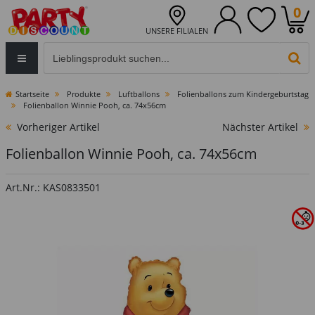
0
UNSERE FILIALEN
Eingabefeld für die Produktsuche im Header
PR
Startseite
Produkte
Luftballons
Folienballons zum Kindergeburtstag
Folienballon Winnie Pooh, ca. 74x56cm
Vorheriger Artikel
Nächster Artikel
Folienballon Winnie Pooh, ca. 74x56cm
Art.Nr.: KAS0833501