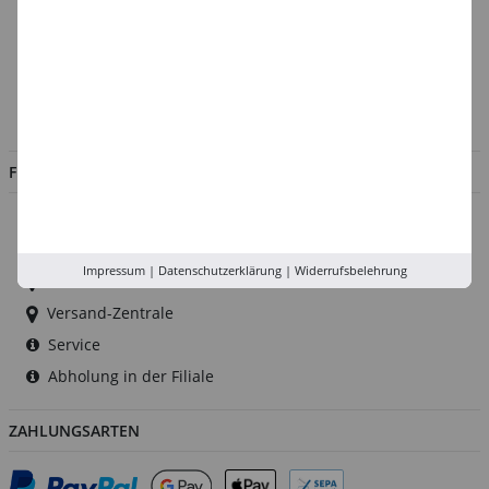
Über uns
Kontakt
Impressum
Jobs
FILIALEN
Düsseldorf
Köln
Impressum
|
Datenschutzerklärung
|
Widerrufsbelehrung
Rhein-Ruhr
Versand-Zentrale
Service
Abholung in der Filiale
ZAHLUNGSARTEN