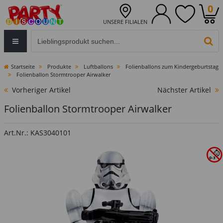
0
UNSERE FILIALEN
Eingabefeld für die Produktsuche im Header
PR
Startseite
Produkte
Luftballons
Folienballons zum Kindergeburtstag
Folienballon Stormtrooper Airwalker
Vorheriger Artikel
Nächster Artikel
Folienballon Stormtrooper Airwalker
Art.Nr.: KAS3040101