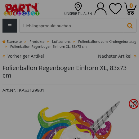
0
UNSERE FILIALEN
Eingabefeld für die Produktsuche im Header
PR
Startseite
Produkte
Luftballons
Folienballons zum Kindergeburtstag
Folienballon Regenbogen Einhorn XL, 83x73 cm
Vorheriger Artikel
Nächster Artikel
Folienballon Regenbogen Einhorn XL, 83x73
cm
Art.Nr.: KAS3129901