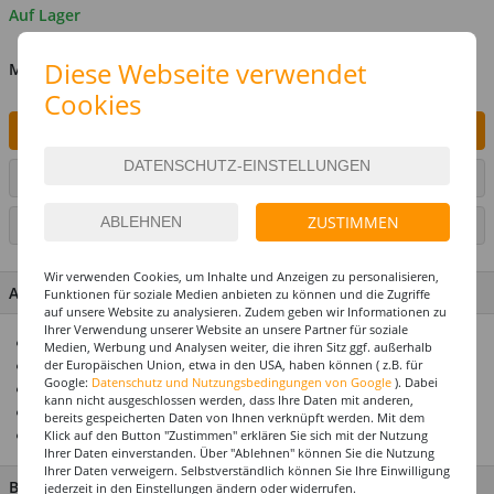
Auf Lager
Diese Webseite verwendet
MENGE
Cookies
IN DEN WARENKORB
ARTIKEL AUF WUNSCHLISTE SETZEN
ZUSTIMMEN
SEITE DRUCKEN
Wir verwenden Cookies, um Inhalte und Anzeigen zu personalisieren,
ARTIKEL MERKMALE & DETAILS
Funktionen für soziale Medien anbieten zu können und die Zugriffe
auf unsere Website zu analysieren. Zudem geben wir Informationen zu
Ihrer Verwendung unserer Website an unsere Partner für soziale
Hält Helium oder Luft ca. 14 Tage
Medien, Werbung und Analysen weiter, die ihren Sitz ggf. außerhalb
Riesenauswahl! Über 1000 Ballonmotive
der Europäischen Union, etwa in den USA, haben können ( z.B. für
Google:
Datenschutz und Nutzungsbedingungen von Google
). Dabei
Ideal zusammen mit unseren Ballongewichten
kann nicht ausgeschlossen werden, dass Ihre Daten mit anderen,
Top Preis-Leistungsverhältnis
bereits gespeicherten Daten von Ihnen verknüpft werden. Mit dem
Einfach eine tolle Geschenkidee
Klick auf den Button "Zustimmen" erklären Sie sich mit der Nutzung
Ihrer Daten einverstanden. Über "Ablehnen" können Sie die Nutzung
Ihrer Daten verweigern. Selbstverständlich können Sie Ihre Einwilligung
BESCHREIBUNG
jederzeit in den Einstellungen ändern oder widerrufen.