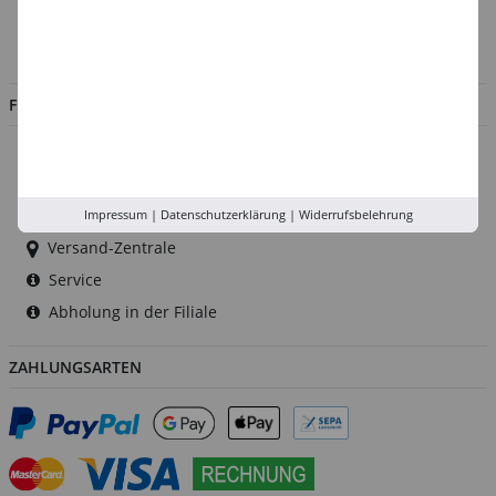
Impressum
Jobs
FILIALEN
Düsseldorf
Köln
Rhein-Ruhr
Impressum
|
Datenschutzerklärung
|
Widerrufsbelehrung
Versand-Zentrale
Service
Abholung in der Filiale
ZAHLUNGSARTEN