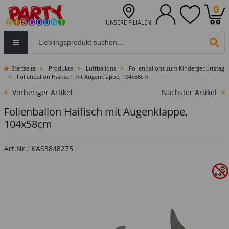
0
UNSERE FILIALEN
Eingabefeld für die Produktsuche im Header
PR
Startseite
Produkte
Luftballons
Folienballons zum Kindergeburtstag
Folienballon Haifisch mit Augenklappe, 104x58cm
Vorheriger Artikel
Nächster Artikel
Folienballon Haifisch mit Augenklappe,
104x58cm
Art.Nr.: KAS3848275