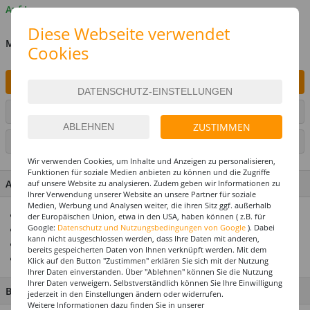
Auf Lager
Diese Webseite verwendet
MENGE
Cookies
IN DEN WARENKORB
ARTIKEL AUF WUNSCHLISTE SETZEN
ZUSTIMMEN
SEITE DRUCKEN
Wir verwenden Cookies, um Inhalte und Anzeigen zu personalisieren,
Funktionen für soziale Medien anbieten zu können und die Zugriffe
ARTIKEL MERKMALE & DETAILS
auf unsere Website zu analysieren. Zudem geben wir Informationen zu
Ihrer Verwendung unserer Website an unsere Partner für soziale
Medien, Werbung und Analysen weiter, die ihren Sitz ggf. außerhalb
Top-Seller
der Europäischen Union, etwa in den USA, haben können ( z.B. für
Google:
Datenschutz und Nutzungsbedingungen von Google
). Dabei
Ideal für Motto- oder Karnevalspartys
kann nicht ausgeschlossen werden, dass Ihre Daten mit anderen,
für Ihre Mottoparty
bereits gespeicherten Daten von Ihnen verknüpft werden. Mit dem
Top-Preis-Leistungsverhältnis
Klick auf den Button "Zustimmen" erklären Sie sich mit der Nutzung
Ihrer Daten einverstanden. Über "Ablehnen" können Sie die Nutzung
Ihrer Daten verweigern. Selbstverständlich können Sie Ihre Einwilligung
BESCHREIBUNG
jederzeit in den Einstellungen ändern oder widerrufen.
Weitere Informationen dazu finden Sie in unserer