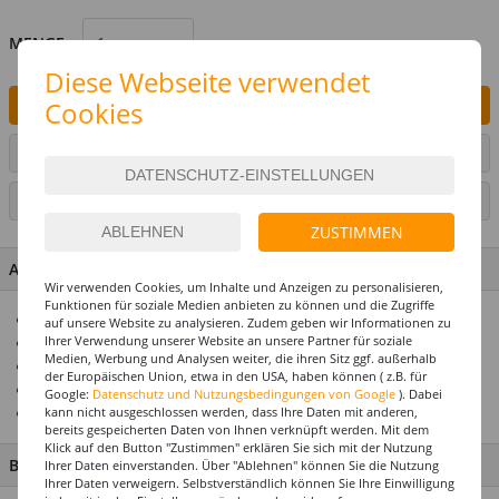
MENGE
Diese Webseite verwendet
Cookies
IN DEN WARENKORB
ARTIKEL AUF WUNSCHLISTE SETZEN
SEITE DRUCKEN
ZUSTIMMEN
ARTIKEL MERKMALE & DETAILS
Wir verwenden Cookies, um Inhalte und Anzeigen zu personalisieren,
Funktionen für soziale Medien anbieten zu können und die Zugriffe
Haltbarkeit ca. 14 Tage
auf unsere Website zu analysieren. Zudem geben wir Informationen zu
Ihrer Verwendung unserer Website an unsere Partner für soziale
Mit Helium oder Luft befüllbar
Medien, Werbung und Analysen weiter, die ihren Sitz ggf. außerhalb
Toller Überraschungseffekt
der Europäischen Union, etwa in den USA, haben können ( z.B. für
Ideal in Kombination mit Ballongewichten
Google:
Datenschutz und Nutzungsbedingungen von Google
). Dabei
kann nicht ausgeschlossen werden, dass Ihre Daten mit anderen,
Mehrmals befüllbar
bereits gespeicherten Daten von Ihnen verknüpft werden. Mit dem
Klick auf den Button "Zustimmen" erklären Sie sich mit der Nutzung
BESCHREIBUNG
Ihrer Daten einverstanden. Über "Ablehnen" können Sie die Nutzung
Ihrer Daten verweigern. Selbstverständlich können Sie Ihre Einwilligung