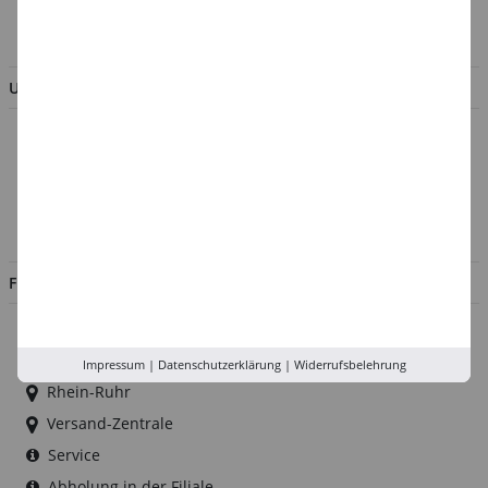
BESTELLUNG WIDERRUFEN
UNTERNEHMEN
Über uns
Kontakt
Impressum
Jobs
FILIALEN
Düsseldorf
Köln
Impressum
|
Datenschutzerklärung
|
Widerrufsbelehrung
Rhein-Ruhr
Versand-Zentrale
Service
Abholung in der Filiale