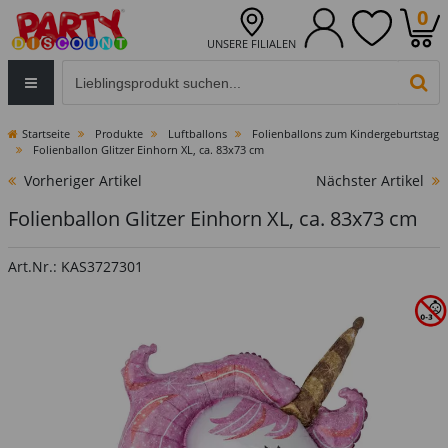
0
UNSERE FILIALEN
Eingabefeld für die Produktsuche im Header
PR
Startseite
Produkte
Luftballons
Folienballons zum Kindergeburtstag
Folienballon Glitzer Einhorn XL, ca. 83x73 cm
Vorheriger Artikel
Nächster Artikel
Folienballon Glitzer Einhorn XL, ca. 83x73 cm
Art.Nr.: KAS3727301