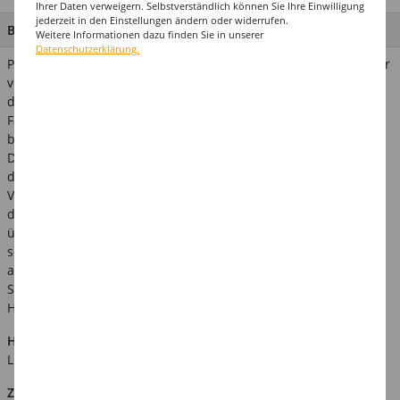
Ihrer Daten verweigern. Selbstverständlich können Sie Ihre Einwilligung
jederzeit in den Einstellungen ändern oder widerrufen.
BESCHREIBUNG
Weitere Informationen dazu finden Sie in unserer
Datenschutzerklärung.
Papierdekorationen liegen voll im Trend und sind bezüglich der
verwendeten Rohstoffe, der Herstellung und des Recyclings
deutlich umweltschonender als andere Produkte! Die
Fahnenkette ist ideal für eine Länderparty oder als Dekoration
bei großen Sportereignissen. Zudem ist dieser Artikel gemäß
DIN 4102-1 als "schwer entflammbar" klassifiziert und kann
daher ideal für die Gastronomie und öffentliche
Veranstaltungen verwendet werden. Bitte beachten Sie dass
dieses Produkt nicht in Kontakt mit Wasser kommen und nicht
über längere Zeit dem direktem Sonnenlicht ausgesetzt sein
sollte da es auf Grund seiner schonenden Verarbeitung
ansonsten an Farbstärke verlieren könnte. Verwandte
Suchbegriffe: Fußball, Länder, Nationen, Sportturnier,
Hängedeko
Hinweis:
Abgebildetes weiteres Zubehör ist nicht im
Lieferumfang enthalten.
Zusätzliche Produktinformationen: