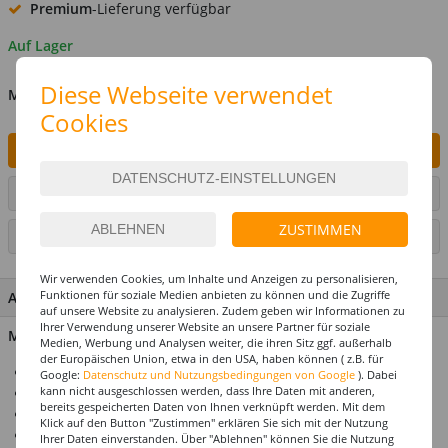
Premium
-Lieferung verfügbar
Auf Lager
Diese Webseite verwendet
MENGE
Cookies
IN DEN WARENKORB
ARTIKEL AUF WUNSCHLISTE SETZEN
ZUSTIMMEN
SEITE DRUCKEN
Wir verwenden Cookies, um Inhalte und Anzeigen zu personalisieren,
Funktionen für soziale Medien anbieten zu können und die Zugriffe
ARTIKEL MERKMALE & DETAILS
auf unsere Website zu analysieren. Zudem geben wir Informationen zu
Ihrer Verwendung unserer Website an unsere Partner für soziale
Material: Papier
Medien, Werbung und Analysen weiter, die ihren Sitz ggf. außerhalb
der Europäischen Union, etwa in den USA, haben können ( z.B. für
Schwer entflammbar (B1)
Google:
Datenschutz und Nutzungsbedingungen von Google
). Dabei
kann nicht ausgeschlossen werden, dass Ihre Daten mit anderen,
Dadurch hervorragend für Gastronomie geeignet
bereits gespeicherten Daten von Ihnen verknüpft werden. Mit dem
Länge: 10 m
Klick auf den Button "Zustimmen" erklären Sie sich mit der Nutzung
Ideal für Fußballpartys und andere Sportereignisse
Ihrer Daten einverstanden. Über "Ablehnen" können Sie die Nutzung