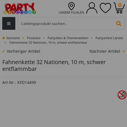
0
UNSERE FILIALEN
Eingabefeld für die Produktsuche im Header
PR
Startseite
Produkte
Partydeko & Themenwelten
Partyartikel Länder
Fahnenkette 32 Nationen, 10 m, schwer entflammbar
Vorheriger Artikel
Nächster Artikel
Fahnenkette 32 Nationen, 10 m, schwer
entflammbar
Art.Nr.: KFD14499