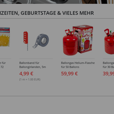
ZEITEN, GEBURTSTAGE & VIELES MEHR
e für
Ballonband für
Ballongas Helium-Flasche
Ballonga
 72
Ballongirlanden, 5m
für 50 Ballons
für 30 B
Deko-Band aus PVC
4,99 €
59,99 €
39,9
(1 m = 1.00 EUR)