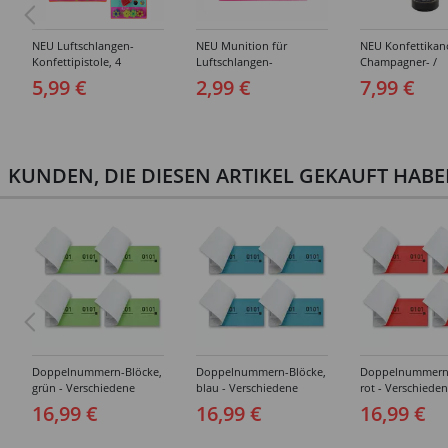
NEU Luftschlangen-
NEU Munition für
NEU Konfettika
Konfettipistole, 4
Luftschlangen-
Champagner- /
Patronen, farbig sortiert
Konfettipistole, 4 Rollen
Sektflasche, Gold
5,99 €
2,99 €
7,99 €
Schwarz, 33 cm
KUNDEN, DIE DIESEN ARTIKEL GEKAUFT HAB
Doppelnummern-Blöcke,
Doppelnummern-Blöcke,
Doppelnummern-
grün - Verschiedene
blau - Verschiedene
rot - Verschiede
Varianten
Varianten
Varianten
16,99 €
16,99 €
16,99 €