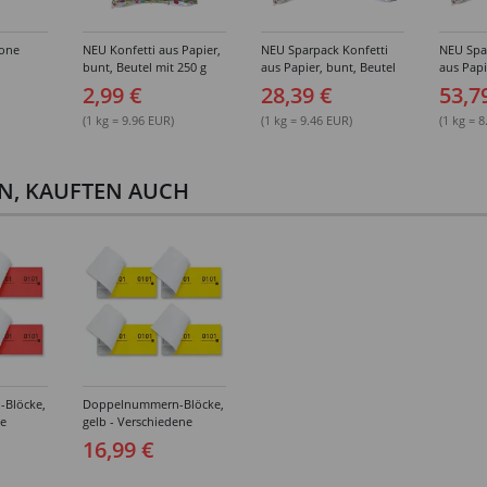
none
NEU Konfetti aus Papier,
NEU Sparpack Konfetti
NEU Spa
bunt, Beutel mit 250 g
aus Papier, bunt, Beutel
aus Papi
-
mit 250 g, 12 Stück
mit 250 
2,99 €
28,39 €
53,7
(1 kg = 9.96 EUR)
(1 kg = 9.46 EUR)
(1 kg = 
EN, KAUFTEN AUCH
Blöcke,
Doppelnummern-Blöcke,
ne
gelb - Verschiedene
Varianten
16,99 €