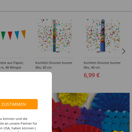
tte aus Papier,
Konfetti-Shooter bunter
Konfetti-Shooter bunter
0 m, 48 Wimpel
Mix, 60 cm
Mix, 40 cm
 €
7,99 €
6,99 €
.28 EUR)
ZUSTIMMEN
 zu können und die
te an unsere Partner für
den USA, haben können (