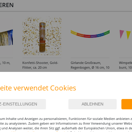
IEREN
, 10 m,
Konfetti-Shooter, Gold-
Girlande Großraum,
Wimpelke
Flitter, ca. 20 cm
Regenbogen, Ø 16 cm, 10
bunt, 1
m, schwer entflammbar
3,99 €
19,99 €
2,99
(1 m = 2.00 EUR)
(1 m = 0
eite verwendet Cookies
um Inhalte und Anzeigen zu personalisieren, Funktionen für soziale Medien anbieten
site zu analysieren. Zudem geben wir Informationen zu Ihrer Verwendung unserer Websi
 und Analysen weiter, die ihren Sitz ggf. außerhalb der Europäischen Union, etwa in 