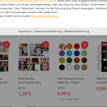
hutz und Nutzungsbedingungen von Google
). Dabei kann nicht ausgeschlossen werden
herten Daten von Ihnen verknüpft werden. Mit dem Klick auf den Button "Zustimmen" er
verstanden. Über "Ablehnen" können Sie die Nutzung Ihrer Daten verweigern. Selbstver
eit in den Einstellungen ändern oder widerrufen.
azu finden Sie in unserer
Datenschutzerklärung.
I-MAKE-UP & ZUBEHÖR
Impressum
|
Datenschutzerklärung
|
Widerrufsbelehrung
%
%
%
ua-
SALE Fantasy
SALE Fantasy Theater-
SALE Fan
ke auf
Schminkstifte-Sets -
Make-Up / Creme-
Kosmeti
kästen /
Verschiedene
Schminke auf Fettbasis,
Verschie
0,89
2,99 €
3,49 €
hiedene
Ausführungen
25g - Verschiedene
1,29 €
0,99 €
Karnevalsfarben
(1 kg = 39.60 EUR)