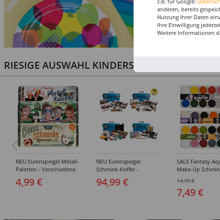
z.B. für Google:
Datensc
anderen, bereits gespeic
Nutzung Ihrer Daten ein
Ihre Einwilligung jederz
Weitere Informationen d
RIESIGE AUSWAHL KINDERSCHMINKEN, PROF
NEU Eulenspiegel Metall-
NEU Eulenspiegel
SALE Fantasy Aq
Paletten - Verschiedene
Schmink-Koffer -
Make-Up Schmin
Sets
Verschiedene
Wasserbasis, Mal
4,99 €
94,99 €
14,99 €
Ausführungen
Paletten - Versc
7,49 €
Ausführungen