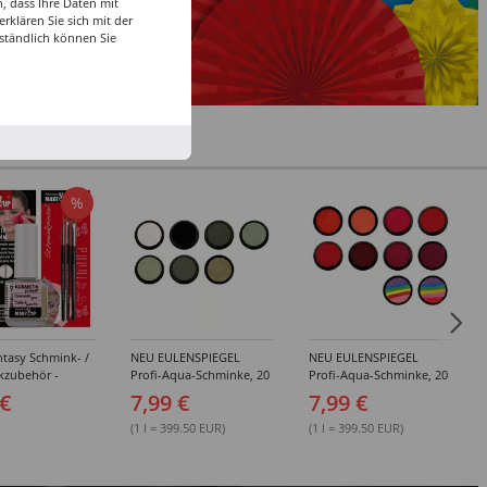
, dass Ihre Daten mit
klären Sie sich mit der
ständlich können Sie
%
tasy Schmink- /
NEU EULENSPIEGEL
NEU EULENSPIEGEL
kzubehör -
Profi-Aqua-Schminke, 20
Profi-Aqua-Schminke, 20
dene Artikel
ml, Weiß- / Schwarz- &
ml, Rot-Töne -
 €
7,99 €
7,99 €
Grau-Töne -
Verschiedene Farben
Verschiedene Farben
(1 l = 399.50 EUR)
(1 l = 399.50 EUR)