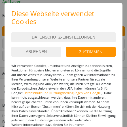
Auf Lager
Diese Webseite verwendet
MENGE
Cookies
IN DEN WARENKORB
ARTIKEL AUF WUNSCHLISTE SETZEN
ZUSTIMMEN
SEITE DRUCKEN
Wir verwenden Cookies, um Inhalte und Anzeigen zu personalisieren,
Funktionen für soziale Medien anbieten zu können und die Zugriffe
ARTIKEL MERKMALE & DETAILS
auf unsere Website zu analysieren. Zudem geben wir Informationen zu
Ihrer Verwendung unserer Website an unsere Partner für soziale
Medien, Werbung und Analysen weiter, die ihren Sitz ggf. außerhalb
Für viele Kostümideen ideal geeignet
der Europäischen Union, etwa in den USA, haben können ( z.B. für
Mit halbdunklen Gläsern
Google:
Datenschutz und Nutzungsbedingungen von Google
). Dabei
kann nicht ausgeschlossen werden, dass Ihre Daten mit anderen,
bereits gespeicherten Daten von Ihnen verknüpft werden. Mit dem
BESCHREIBUNG
Klick auf den Button "Zustimmen" erklären Sie sich mit der Nutzung
Ihrer Daten einverstanden. Über "Ablehnen" können Sie die Nutzung
In den 80er-Jahren war sie nicht wegzudenken: Die übergroße
Ihrer Daten verweigern. Selbstverständlich können Sie Ihre Einwilligung
jederzeit in den Einstellungen ändern oder widerrufen.
Brille mit dünner Fassung und farbigen Gläsern. Dieses
Weitere Informationen dazu finden Sie in unserer