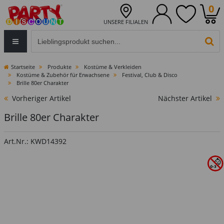
0
UNSERE FILIALEN
Eingabefeld für die Produktsuche im Header
PR
Startseite
Produkte
Kostüme & Verkleiden
Kostüme & Zubehör für Erwachsene
Festival, Club & Disco
Brille 80er Charakter
Vorheriger Artikel
Nächster Artikel
Brille 80er Charakter
Art.Nr.: KWD14392