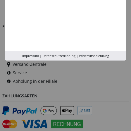
Impressum
Jobs
FILIALEN
Düsseldorf
Köln
Rhein-Ruhr
Impressum
|
Datenschutzerklärung
|
Widerrufsbelehrung
Versand-Zentrale
Service
Abholung in der Filiale
ZAHLUNGSARTEN