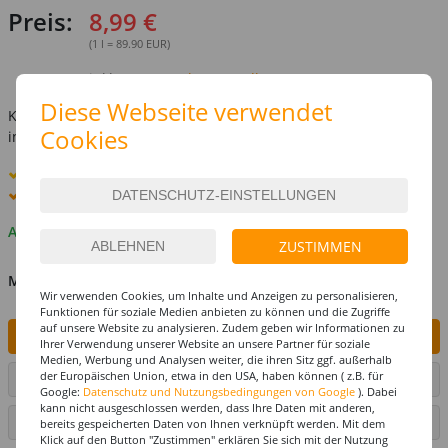
Preis:
8,99 €
(1 l = 89.90 EUR)
inkl. MwSt.
zzgl. Versandkosten
Diese Webseite verwendet
Kostenlose Lieferung ab
69,-€
Cookies
innerhalb Deutschlands -
Details
Standard-Lieferung
10. - 11. August
Premium
-Lieferung verfügbar
Auf Lager
ZUSTIMMEN
MENGE
Wir verwenden Cookies, um Inhalte und Anzeigen zu personalisieren,
Funktionen für soziale Medien anbieten zu können und die Zugriffe
auf unsere Website zu analysieren. Zudem geben wir Informationen zu
IN DEN WARENKORB
Ihrer Verwendung unserer Website an unsere Partner für soziale
Medien, Werbung und Analysen weiter, die ihren Sitz ggf. außerhalb
der Europäischen Union, etwa in den USA, haben können ( z.B. für
ARTIKEL AUF WUNSCHLISTE SETZEN
Google:
Datenschutz und Nutzungsbedingungen von Google
). Dabei
kann nicht ausgeschlossen werden, dass Ihre Daten mit anderen,
SEITE DRUCKEN
bereits gespeicherten Daten von Ihnen verknüpft werden. Mit dem
Klick auf den Button "Zustimmen" erklären Sie sich mit der Nutzung