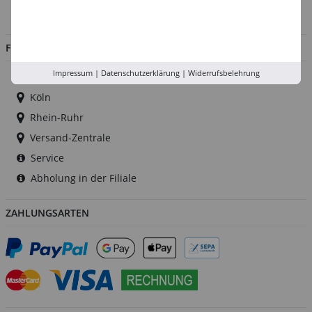
Jobs
FILIALEN
Impressum
|
Datenschutzerklärung
|
Widerrufsbelehrung
Düsseldorf
Köln
Rhein-Ruhr
Versand-Zentrale
Service
Abholung in der Filiale
ZAHLUNGSARTEN