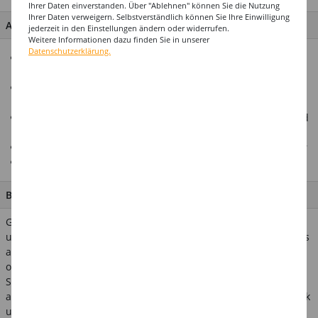
Ihrer Daten einverstanden. Über "Ablehnen" können Sie die Nutzung
Ihrer Daten verweigern. Selbstverständlich können Sie Ihre Einwilligung
ARTIKEL MERKMALE & DETAILS
jederzeit in den Einstellungen ändern oder widerrufen.
Weitere Informationen dazu finden Sie in unserer
Datenschutzerklärung.
Biologisch abbaubares Glitter-Spray – komplett
mikroplastikfrei
In drei Varianten erhältlich: Silber, Gold und Bunt
(Regenbogenfarben)
Für Haut und Haare geeignet – ideal für Festival-, Party- und
Karneval-Looks
Vielseitig einsetzbar – partiell oder großflächig aufsprühbar
Umweltfreundlich, effektvoll und einfach anzuwenden
BESCHREIBUNG
Glänzender Auftritt garantiert - mit dem neuen
umweltfreundlichen Glitter-Spray setzt du funkelnde Highlights
auf Haut und Haaren. Ob für Festivals, Karneval, Halloween
oder Pride-Paraden: Das Spray sorgt für strahlende Effekte in
Silber, Gold oder buntem Regenbogenglanz. Die biologisch
abbaubaren Glitterpartikel verzichten komplett auf Mikroplastik
und sind damit die perfekte Wahl für alle, die Wert auf