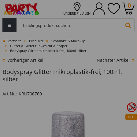
0
UNSERE FILIALEN
Eingabefeld für die Produktsuche im Header
PR
Startseite
Produkte
Schminke & Make-Up
Glitzer & Glitter für Gesicht & Körper
Bodyspray Glitter mikroplastik-frei, 100ml, silber
Vorheriger Artikel
Nächster Artikel
Bodyspray Glitter mikroplastik-frei, 100ml,
silber
Art.Nr.: KRU706760
NEU