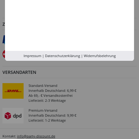
Abholung in der Filiale
ZAHLUNGSARTEN
Impressum
|
Datenschutzerklärung
|
Widerrufsbelehrung
VERSANDARTEN
Standard-Versand
Innerhalb Deutschland: 6,99 €
Ab 69,- € Versandkostenfrei
Lieferzeit: 2-3 Werktage
Premium-Versand
Innerhalb Deutschland: 9,99 €
Lieferzeit: 1-2 Werktage
Kontakt:
info@party-discount.de