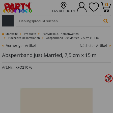
0
UNSERE FILIALEN
Eingabefeld für die Produktsuche im Header
PR
Startseite
Produkte
Partydeko & Themenwelten
Hochzeits-Dekorationen
Absperrband Just Married, 7,5 cm x 15 m
Vorheriger Artikel
Nächster Artikel
Absperrband Just Married, 7,5 cm x 15 m
Art.Nr.: KFO21076