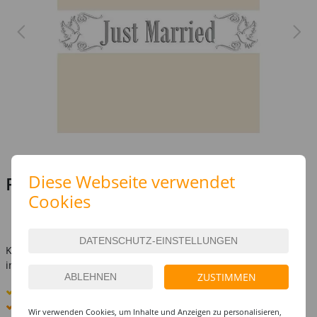
Diese Webseite verwendet
Preis:
3,99 €
Cookies
(1 m = 0.27 EUR)
inkl. MwSt.
zzgl. Versandkosten
Kostenlose Lieferung ab
69,-€
innerhalb Deutschlands -
Details
ZUSTIMMEN
Standard-Lieferung
8. - 10. August
Premium
-Lieferung verfügbar
Wir verwenden Cookies, um Inhalte und Anzeigen zu personalisieren,