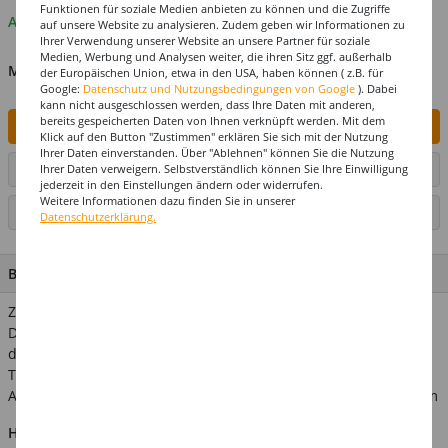
Funktionen für soziale Medien anbieten zu können und die Zugriffe
Auf Lager
auf unsere Website zu analysieren. Zudem geben wir Informationen zu
Ihrer Verwendung unserer Website an unsere Partner für soziale
Medien, Werbung und Analysen weiter, die ihren Sitz ggf. außerhalb
MENGE
der Europäischen Union, etwa in den USA, haben können ( z.B. für
Google:
Datenschutz und Nutzungsbedingungen von Google
). Dabei
kann nicht ausgeschlossen werden, dass Ihre Daten mit anderen,
bereits gespeicherten Daten von Ihnen verknüpft werden. Mit dem
IN DEN WARENKORB
Klick auf den Button "Zustimmen" erklären Sie sich mit der Nutzung
Ihrer Daten einverstanden. Über "Ablehnen" können Sie die Nutzung
ARTIKEL AUF WUNSCHLISTE SETZEN
Ihrer Daten verweigern. Selbstverständlich können Sie Ihre Einwilligung
jederzeit in den Einstellungen ändern oder widerrufen.
Weitere Informationen dazu finden Sie in unserer
SEITE DRUCKEN
Datenschutzerklärung.
BESCHREIBUNG
Zur perfekten Hochzeitsfeier gehört natürlich auch die richtige
Deko. Nicht nur auf den Tischen sondern auch am Haus darf
die entsprechende Dekoration nicht fehlen. Mit diesem Party-
Tape haben Sie die Möglichkeit den Raum oder den
Außenbereich festlich zu schmücken. Inhalt: 1 Stück Maße: 15m
Hinweis:
Abgebildetes weiteres Zubehör ist nicht im