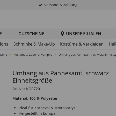
Versand & Zahlung
tsuche im Header
E
GUTSCHEINE
UNSERE FILIALEN
llons
Schminke & Make-Up
Kostüme & Verkleiden
Hal
hsene
Kostüme & Zubehör Vampire
Umhang aus Pannesamt, schwarz Einheits
Umhang aus Pannesamt, schwarz
Einheitsgröße
Art.Nr.: KOR720
Material: 100 % Polyester
Ideal für Karneval & Mottopartys
Hergestellt in Europa