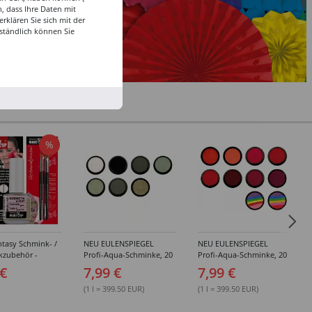
, dass Ihre Daten mit
klären Sie sich mit der
ständlich können Sie
%
tasy Schmink- /
NEU EULENSPIEGEL
NEU EULENSPIEGEL
kzubehör -
Profi-Aqua-Schminke, 20
Profi-Aqua-Schminke, 20
dene Artikel
ml, Weiß- / Schwarz- &
ml, Rot-Töne -
 €
7,99 €
7,99 €
Grau-Töne -
Verschiedene Farben
Verschiedene Farben
(1 l = 399.50 EUR)
(1 l = 399.50 EUR)