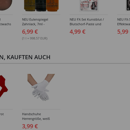
l
NEU Eulenspiegel
NEU FX-Set Kunstblut /
NEU FX-
ktwachs
Zahnlack, 7ml -
Blutschorf-Paste und
Effektw
Verschiedene Farbtöne
Schwamm, 24,8 ml, für
Modellie
6,99 €
4,99 €
5,99
realistische Wunden und
für real
Verletzungen
Wunden
(1 l = 998.57 EUR)
EN, KAUFTEN AUCH
rot
Handschuhe
Herrengröße, weiß
3,99 €