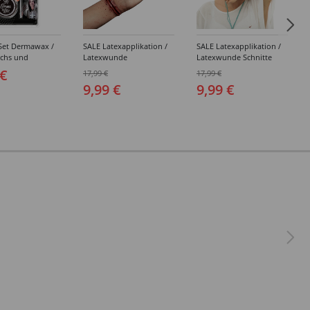
Set Dermawax /
SALE Latexapplikation /
SALE Latexapplikation /
achs und
Latexwunde
Latexwunde Schnitte
r-Spatel, 25 g,
Handgelenk-Schnitt zum
zum Aufkleben
 €
17,99 €
17,99 €
istische Narben,
Aufkleben
9,99 €
9,99 €
 und mehr