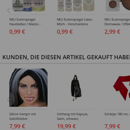
NEU Eulenspiegel
NEU Eulenspiegel Latex-
NEU Eulenspiege
Hautkleber / Mastix -
Milch - Verschiedene
Dermawax / Effe
Verschiedene Artikel
Artikel
- Verschiedene
0,99 €
0,99 €
2,99 €
Ausführungen
KUNDEN, DIE DIESEN ARTIKEL GEKAUFT HAB
Zähne Vampir mit
Umhang mit Kapuze,
Schärpe 180 cm, 
Gebißkleber
Satin, schwarz,
Einheitsgröße
7,99 €
19,99 €
7,99 €