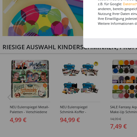
z.B. für Google:
Datensc
anderen, bereits gespeic
Nutzung Ihrer Daten ein
Ihre Einwilligung jederz
Weitere Informationen d
RIESIGE AUSWAHL KINDERSCHMINKEN, PROF
NEU Eulenspiegel Metall-
NEU Eulenspiegel
SALE Fantasy Aq
Paletten - Verschiedene
Schmink-Koffer -
Make-Up Schmin
Sets
Verschiedene
Wasserbasis, Mal
4,99 €
94,99 €
14,99 €
Ausführungen
Paletten - Versc
7,49 €
Ausführungen