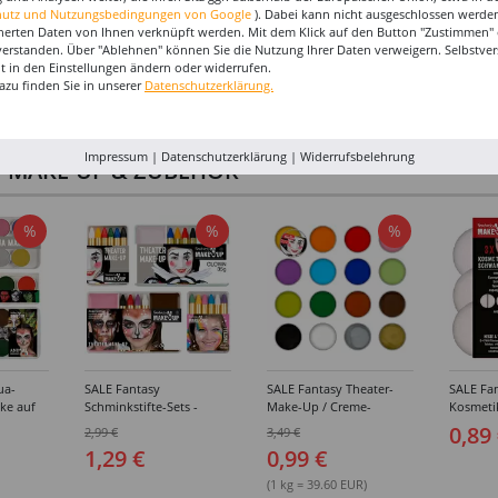
hutz und Nutzungsbedingungen von Google
). Dabei kann nicht ausgeschlossen werden
herten Daten von Ihnen verknüpft werden. Mit dem Klick auf den Button "Zustimmen" er
verstanden. Über "Ablehnen" können Sie die Nutzung Ihrer Daten verweigern. Selbstver
eit in den Einstellungen ändern oder widerrufen.
azu finden Sie in unserer
Datenschutzerklärung.
Impressum
|
Datenschutzerklärung
|
Widerrufsbelehrung
I-MAKE-UP & ZUBEHÖR
%
%
%
ua-
SALE Fantasy
SALE Fantasy Theater-
SALE Fan
ke auf
Schminkstifte-Sets -
Make-Up / Creme-
Kosmeti
kästen /
Verschiedene
Schminke auf Fettbasis,
Verschie
0,89
2,99 €
3,49 €
hiedene
Ausführungen
25g - Verschiedene
1,29 €
0,99 €
Karnevalsfarben
(1 kg = 39.60 EUR)