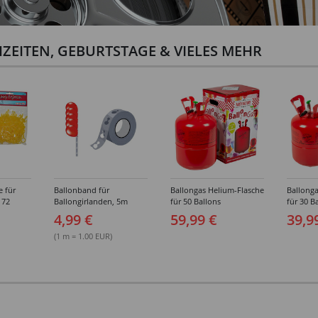
ZEITEN, GEBURTSTAGE & VIELES MEHR
e für
Ballonband für
Ballongas Helium-Flasche
Ballonga
 72
Ballongirlanden, 5m
für 50 Ballons
für 30 B
Deko-Band aus PVC
4,99 €
59,99 €
39,9
(1 m = 1.00 EUR)