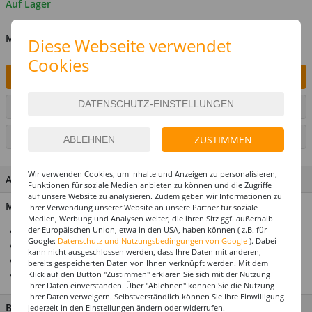
Auf Lager
MENGE
Diese Webseite verwendet
Cookies
IN DEN WARENKORB
ARTIKEL AUF WUNSCHLISTE SETZEN
SEITE DRUCKEN
ZUSTIMMEN
Wir verwenden Cookies, um Inhalte und Anzeigen zu personalisieren,
ARTIKEL MERKMALE & DETAILS
Funktionen für soziale Medien anbieten zu können und die Zugriffe
auf unsere Website zu analysieren. Zudem geben wir Informationen zu
Material: 100% Polyester
Ihrer Verwendung unserer Website an unsere Partner für soziale
Medien, Werbung und Analysen weiter, die ihren Sitz ggf. außerhalb
der Europäischen Union, etwa in den USA, haben können ( z.B. für
Ideal für Karneval & Mottopartys
Google:
Datenschutz und Nutzungsbedingungen von Google
). Dabei
Entspricht gängigen Konfektionsgrößen
kann nicht ausgeschlossen werden, dass Ihre Daten mit anderen,
Top-Preis-Leistungsverhältnis
bereits gespeicherten Daten von Ihnen verknüpft werden. Mit dem
Klick auf den Button "Zustimmen" erklären Sie sich mit der Nutzung
In vielen Farben verfügbar
Ihrer Daten einverstanden. Über "Ablehnen" können Sie die Nutzung
Ihrer Daten verweigern. Selbstverständlich können Sie Ihre Einwilligung
BESCHREIBUNG
jederzeit in den Einstellungen ändern oder widerrufen.