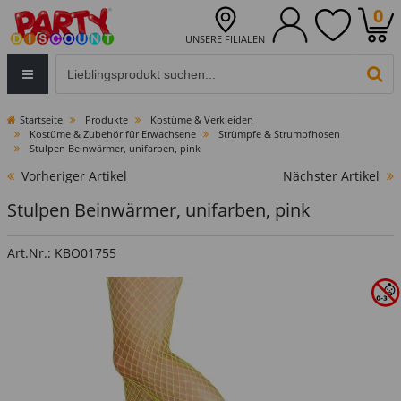
0
UNSERE FILIALEN
Eingabefeld für die Produktsuche im Header
PR
Startseite
Produkte
Kostüme & Verkleiden
Kostüme & Zubehör für Erwachsene
Strümpfe & Strumpfhosen
Stulpen Beinwärmer, unifarben, pink
Vorheriger Artikel
Nächster Artikel
Stulpen Beinwärmer, unifarben, pink
Art.Nr.: KBO01755