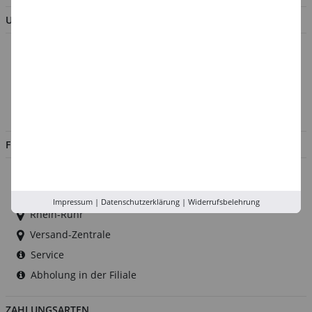
UNTERNEHMEN
Über uns
Kontakt
Impressum
Jobs
FILIALEN
Düsseldorf
Köln
Impressum
|
Datenschutzerklärung
|
Widerrufsbelehrung
Rhein-Ruhr
Versand-Zentrale
Service
Abholung in der Filiale
ZAHLUNGSARTEN