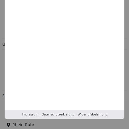
Batterieentsorgung &
Verpackungsverordnung
AGB & Kundeninformation
BESTELLUNG WIDERRUFEN
UNTERNEHMEN
Über uns
Kontakt
Impressum
Jobs
FILIALEN
Düsseldorf
Impressum
|
Datenschutzerklärung
|
Widerrufsbelehrung
Köln
Rhein-Ruhr