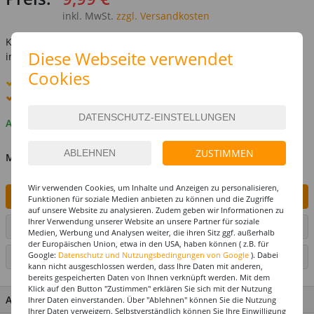
inkl. MwSt.
zzgl. Versandkosten
Kostenlose Lieferung ab
69,-€
Diese Webseite verwendet
innerhalb Deutschlands -
Details
Cookies
Standard-Lieferung
8. - 10. August
Premium
-Lieferung verfügbar
Auf Lager
ZUSTIMMEN
MENGE
Wir verwenden Cookies, um Inhalte und Anzeigen zu personalisieren,
IN DEN WARENKORB
Funktionen für soziale Medien anbieten zu können und die Zugriffe
auf unsere Website zu analysieren. Zudem geben wir Informationen zu
Ihrer Verwendung unserer Website an unsere Partner für soziale
ARTIKEL AUF WUNSCHLISTE SETZEN
Medien, Werbung und Analysen weiter, die ihren Sitz ggf. außerhalb
der Europäischen Union, etwa in den USA, haben können ( z.B. für
Google:
Datenschutz und Nutzungsbedingungen von Google
). Dabei
SEITE DRUCKEN
kann nicht ausgeschlossen werden, dass Ihre Daten mit anderen,
bereits gespeicherten Daten von Ihnen verknüpft werden. Mit dem
Klick auf den Button "Zustimmen" erklären Sie sich mit der Nutzung
ARTIKEL MERKMALE & DETAILS
Ihrer Daten einverstanden. Über "Ablehnen" können Sie die Nutzung
Ihrer Daten verweigern. Selbstverständlich können Sie Ihre Einwilligung