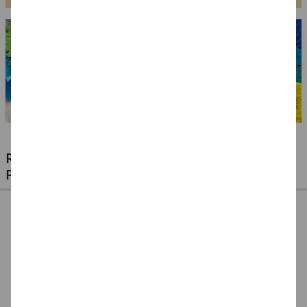
RIESIGE AUSWAHL KINDERSCHMINKEN,
PROFI-MAKE-UP & ZUBEHÖR
%
NEU Eulenspiegel
NEU Eulenspiegel
SALE Fantasy Aqua-
Metall-Paletten -
Schmink-Koffer -
Make-Up Schminke