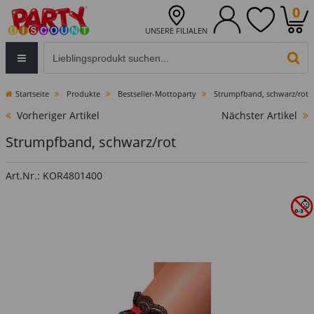
0
UNSERE FILIALEN
Eingabefeld für die Produktsuche im Header
PR
Startseite
Produkte
Bestseller-Mottoparty
Strumpfband, schwarz/rot
Vorheriger Artikel
Nächster Artikel
Strumpfband, schwarz/rot
Art.Nr.: KOR4801400