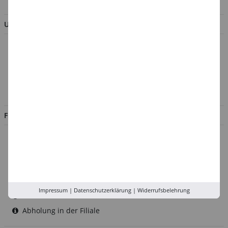
UNTERNEHMEN
Über uns
Kontakt
Impressum
Jobs
FILIALEN
Düsseldorf
Köln
Rhein-Ruhr
Versand-Zentrale
Impressum
|
Datenschutzerklärung
|
Widerrufsbelehrung
Service
Abholung in der Filiale