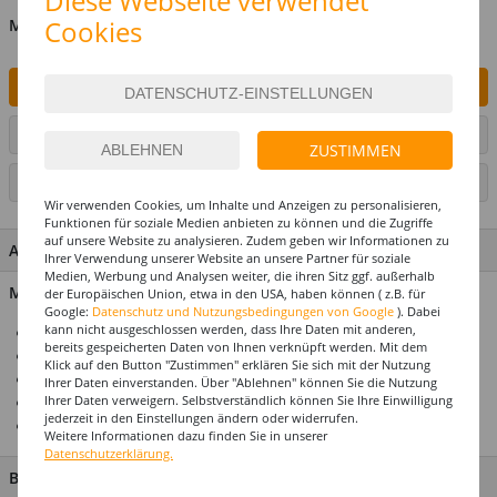
Diese Webseite verwendet
Cookies
MENGE
IN DEN WARENKORB
ARTIKEL AUF WUNSCHLISTE SETZEN
ZUSTIMMEN
SEITE DRUCKEN
Wir verwenden Cookies, um Inhalte und Anzeigen zu personalisieren,
Funktionen für soziale Medien anbieten zu können und die Zugriffe
auf unsere Website zu analysieren. Zudem geben wir Informationen zu
ARTIKEL MERKMALE & DETAILS
Ihrer Verwendung unserer Website an unsere Partner für soziale
Medien, Werbung und Analysen weiter, die ihren Sitz ggf. außerhalb
Material: 100 % Polyester
der Europäischen Union, etwa in den USA, haben können ( z.B. für
Google:
Datenschutz und Nutzungsbedingungen von Google
). Dabei
kann nicht ausgeschlossen werden, dass Ihre Daten mit anderen,
Für die perfekte Motto- & Themenparty
bereits gespeicherten Daten von Ihnen verknüpft werden. Mit dem
Alle Artikel abgestimmt im Design
Klick auf den Button "Zustimmen" erklären Sie sich mit der Nutzung
Premium-Qualität
Ihrer Daten einverstanden. Über "Ablehnen" können Sie die Nutzung
Ihrer Daten verweigern. Selbstverständlich können Sie Ihre Einwilligung
Top-Preis-Leistungsverhältnis
jederzeit in den Einstellungen ändern oder widerrufen.
Prämiertes US-Design
Weitere Informationen dazu finden Sie in unserer
Datenschutzerklärung.
BESCHREIBUNG