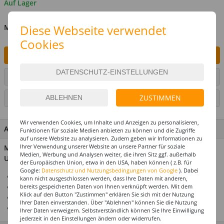
Auf Lager
Diese Webseite verwendet
MENGE
Cookies
IN DEN WARENKORB
ARTIKEL AUF WUNSCHLISTE SETZEN
ZUSTIMMEN
SEITE DRUCKEN
Wir verwenden Cookies, um Inhalte und Anzeigen zu personalisieren,
ARTIKEL MERKMALE & DETAILS
Funktionen für soziale Medien anbieten zu können und die Zugriffe
auf unsere Website zu analysieren. Zudem geben wir Informationen zu
Ihrer Verwendung unserer Website an unsere Partner für soziale
Material: 100% Polyester - Enthält nichttextile Teile tierischen
Medien, Werbung und Analysen weiter, die ihren Sitz ggf. außerhalb
Ursprungs: Federn
der Europäischen Union, etwa in den USA, haben können ( z.B. für
Google:
Datenschutz und Nutzungsbedingungen von Google
). Dabei
Ein echter Hingucker
kann nicht ausgeschlossen werden, dass Ihre Daten mit anderen,
Mit rotem Feder-Besatz
bereits gespeicherten Daten von Ihnen verknüpft werden. Mit dem
Klick auf den Button "Zustimmen" erklären Sie sich mit der Nutzung
Ideal für Käfer- und Wiesenkostüme
Ihrer Daten einverstanden. Über "Ablehnen" können Sie die Nutzung
Liebevoll gestaltet
Ihrer Daten verweigern. Selbstverständlich können Sie Ihre Einwilligung
jederzeit in den Einstellungen ändern oder widerrufen.