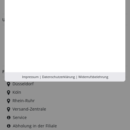
BESTELLUNG WIDERRUFEN
UNTERNEHMEN
Über uns
Kontakt
Impressum
Jobs
FILIALEN
Impressum
|
Datenschutzerklärung
|
Widerrufsbelehrung
Düsseldorf
Köln
Rhein-Ruhr
Versand-Zentrale
Service
Abholung in der Filiale