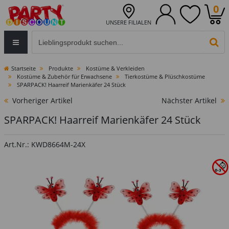
0
UNSERE FILIALEN
Eingabefeld für die Produktsuche im Header
PR
Startseite
Produkte
Kostüme & Verkleiden
Kostüme & Zubehör für Erwachsene
Tierkostüme & Plüschkostüme
SPARPACK! Haarreif Marienkäfer 24 Stück
Vorheriger Artikel
Nächster Artikel
SPARPACK! Haarreif Marienkäfer 24 Stück
Art.Nr.: KWD8664M-24X