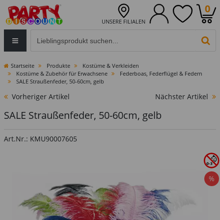
0
UNSERE FILIALEN
Eingabefeld für die Produktsuche im Header
PR
Startseite
Produkte
Kostüme & Verkleiden
Kostüme & Zubehör für Erwachsene
Federboas, Federflügel & Federn
SALE Straußenfeder, 50-60cm, gelb
Vorheriger Artikel
Nächster Artikel
SALE Straußenfeder, 50-60cm, gelb
Art.Nr.: KMU90007605
%