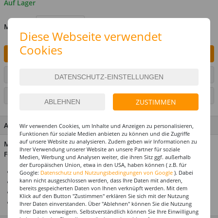
Auf Lager
MENGE
Diese Webseite verwendet
Cookies
IN DEN WARENKORB
ARTIKEL AUF WUNSCHLISTE SETZEN
SEITE DRUCKEN
ZUSTIMMEN
ARTIKEL MERKMALE & DETAILS
Wir verwenden Cookies, um Inhalte und Anzeigen zu personalisieren,
Funktionen für soziale Medien anbieten zu können und die Zugriffe
auf unsere Website zu analysieren. Zudem geben wir Informationen zu
Material: Enthält nichttextile Teile tierischen Ursprungs:
Ihrer Verwendung unserer Website an unsere Partner für soziale
Federn
Medien, Werbung und Analysen weiter, die ihren Sitz ggf. außerhalb
der Europäischen Union, etwa in den USA, haben können ( z.B. für
Ideal für Karneval & Fasching
Google:
Datenschutz und Nutzungsbedingungen von Google
). Dabei
kann nicht ausgeschlossen werden, dass Ihre Daten mit anderen,
Für die perfekte Motto- & Themenparty
bereits gespeicherten Daten von Ihnen verknüpft werden. Mit dem
Mega-Auswahl zu jedem Kostümthema
Klick auf den Button "Zustimmen" erklären Sie sich mit der Nutzung
Top-Preis-Leistungsverhältnis
Ihrer Daten einverstanden. Über "Ablehnen" können Sie die Nutzung
Ihrer Daten verweigern. Selbstverständlich können Sie Ihre Einwilligung