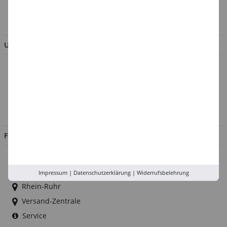
BESTELLUNG WIDERRUFEN
UNTERNEHMEN
Über uns
Kontakt
Impressum
Jobs
FILIALEN
Düsseldorf
Köln
Impressum
|
Datenschutzerklärung
|
Widerrufsbelehrung
Rhein-Ruhr
Versand-Zentrale
Service