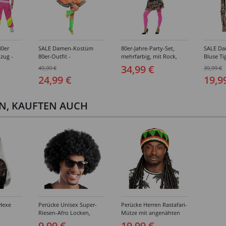
0er
SALE Damen-Kostüm
80er-Jahre-Party-Set,
SALE D
nzug -
80er-Outfit -
mehrfarbig, mit Rock,
Bluse Ti
ößen (S-
Verschiedene Größen
Kopfschmuck und
- Versc
34,99 €
49,99 €
39,99 €
(34-46)
Halskette - Verschiedene
(XS-XL)
24,99 €
19,9
Größen (S-L)
EN, KAUFTEN AUCH
Hexe
Perücke Unisex Super-
Perücke Herren Rastafari-
Riesen-Afro Locken,
Mütze mit angenähten
eiß
schwarz
Dreadlocks, schwarz
9,99 €
19,99 €