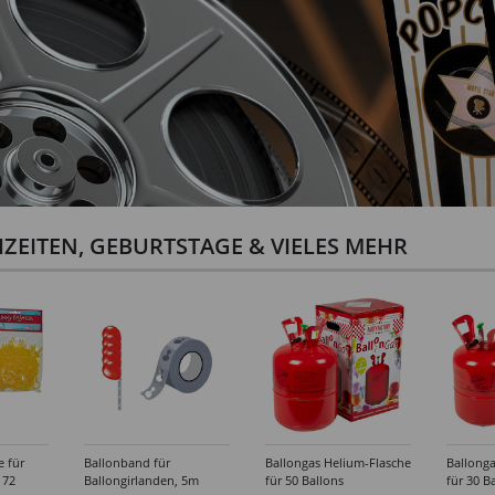
ZEITEN, GEBURTSTAGE & VIELES MEHR
e für
Ballonband für
Ballongas Helium-Flasche
Ballonga
 72
Ballongirlanden, 5m
für 50 Ballons
für 30 B