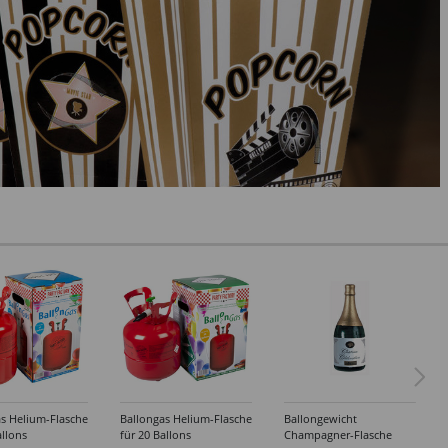
s Helium-Flasche
Ballongas Helium-Flasche
Ballongewicht
allons
für 20 Ballons
Champagner-Flasche