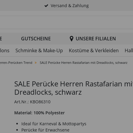
Versand & Zahlung
tsuche im Header
E
GUTSCHEINE
UNSERE FILIALEN
llons
Schminke & Make-Up
Kostüme & Verkleiden
Hal
erren-Perücken Trend
SALE Perücke Herren Rastafarian mit Dreadlocks, schwarz
SALE Perücke Herren Rastafarian mi
Dreadlocks, schwarz
Art.Nr.: KBO86310
Material: 100% Polyester
Ideal für Karneval & Mottopartys
Perücke für Erwachsene