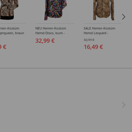
amen-Kostüm
NEU Herren-Kostüm
SALE Herren-Kostüm
gerqueen, braun
Hemd Disco, bunt -
Hemd Leopard -
hiedene Größen
verschiedene Größen (S-
verschiedene Größen (S-
32,99 €
32,99 €
XXXL)
XXXL)
9 €
16,49 €