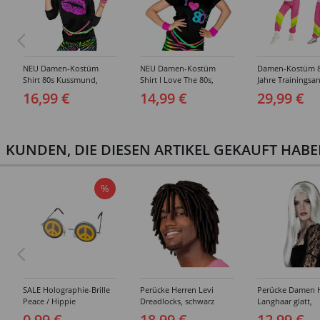
NEU Damen-Kostüm
NEU Damen-Kostüm
Damen-Kostüm 8
Shirt 80s Kussmund,
Shirt I Love The 80s,
Jahre Trainingsa
ärmellos - Verschiedene
ärmellos - Verschiedene
Verschiedene Gr
16,99 €
14,99 €
29,99 €
Größen (S-XXL)
Größen (S-XXL)
XL)
KUNDEN, DIE DIESEN ARTIKEL GEKAUFT HAB
%
SALE Holographie-Brille
Perücke Herren Levi
Perücke Damen 
Peace / Hippie
Dreadlocks, schwarz
Langhaar glatt,
Mittelscheitel, w
0,99 €
18,99 €
12,99 €