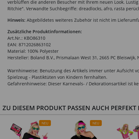
verblüffen die anderen Besucher mit Ihrem neuen Look. Lustig d
Ritchie". Verwandte Suchbegriffe: dreadlocks, afro, rasta perück
Hinweis:
Abgebildetes weiteres Zubehör ist nicht im Lieferumf
Zusätzliche Produktinformationen:
Art.Nr.: KBO86310
EAN: 8712026863102
Material: 100% Polyester
Hersteller: Boland B.V., Prismalaan West 31, 2665 PC Bleiswijk
Warnhinweise: Benutzung des Artikels immer unter Aufsicht vo
Spielzeug - Plastiktüten von Kindern fernhalten.
Gefahrenhinweise: Dieser Karnevals- / Dekorationsartikel ist ke
ZU DIESEM PRODUKT PASSEN AUCH PERFEKT D
NEU
NEU