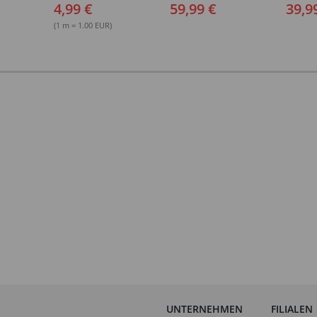
Deko-Band aus PVC
4,99 €
59,99 €
39,9
(1 m = 1.00 EUR)
UNTERNEHMEN
FILIALEN