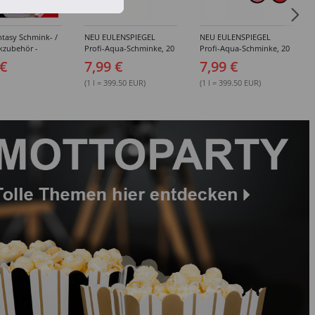
tasy Schmink- /
NEU EULENSPIEGEL
NEU EULENSPIEGEL
kzubehör -
Profi-Aqua-Schminke, 20
Profi-Aqua-Schminke, 20
dene Artikel
ml, Weiß- / Schwarz- &
ml, Rot-Töne -
 €
7,99 €
7,99 €
Grau-Töne -
Verschiedene Farben
Verschiedene Farben
(1 l = 399.50 EUR)
(1 l = 399.50 EUR)