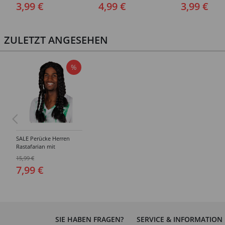
Stück
3,99 €
4,99 €
3,99 €
ZULETZT ANGESEHEN
%
SALE Perücke Herren
Rastafarian mit
Dreadlocks, schwarz
15,99 €
7,99 €
SIE HABEN FRAGEN?
SERVICE & INFORMATION