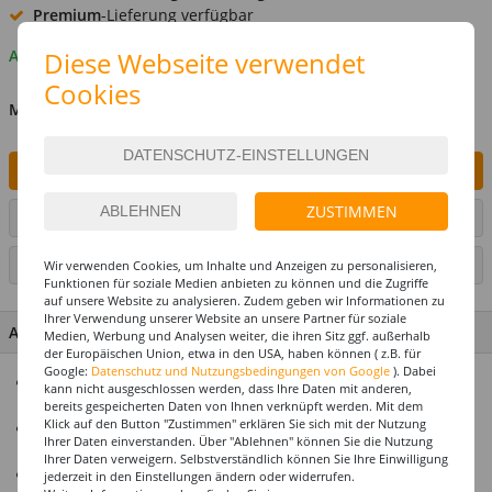
Premium
-Lieferung verfügbar
Diese Webseite verwendet
Auf Lager
Cookies
MENGE
IN DEN WARENKORB
ZUSTIMMEN
ARTIKEL AUF WUNSCHLISTE SETZEN
SEITE DRUCKEN
Wir verwenden Cookies, um Inhalte und Anzeigen zu personalisieren,
Funktionen für soziale Medien anbieten zu können und die Zugriffe
auf unsere Website zu analysieren. Zudem geben wir Informationen zu
Ihrer Verwendung unserer Website an unsere Partner für soziale
ARTIKEL MERKMALE & DETAILS
Medien, Werbung und Analysen weiter, die ihren Sitz ggf. außerhalb
der Europäischen Union, etwa in den USA, haben können ( z.B. für
Google:
Datenschutz und Nutzungsbedingungen von Google
). Dabei
Alles für Ihre Fest- & Partydekoration aus dem Hause Party-
kann nicht ausgeschlossen werden, dass Ihre Daten mit anderen,
Discount
bereits gespeicherten Daten von Ihnen verknüpft werden. Mit dem
Klick auf den Button "Zustimmen" erklären Sie sich mit der Nutzung
Erstklassige Qualität zu einem fairen Preis-
Ihrer Daten einverstanden. Über "Ablehnen" können Sie die Nutzung
Leistungsverhältnis
Ihrer Daten verweigern. Selbstverständlich können Sie Ihre Einwilligung
Alle Artikel sind perfekt farblich aufeinander abgestimmt
jederzeit in den Einstellungen ändern oder widerrufen.