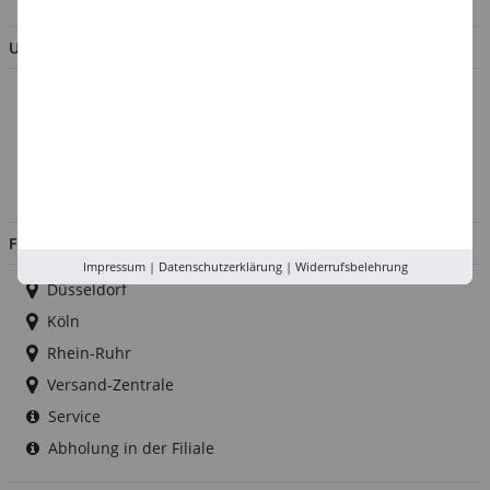
UNTERNEHMEN
Über uns
Kontakt
Impressum
Jobs
FILIALEN
Impressum
|
Datenschutzerklärung
|
Widerrufsbelehrung
Düsseldorf
Köln
Rhein-Ruhr
Versand-Zentrale
Service
Abholung in der Filiale