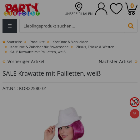
0
UNSERE FILIALEN
Eingabefeld für die Produktsuche im Header
PR
Startseite
Produkte
Kostüme & Verkleiden
Kostüme & Zubehör für Erwachsene
Zirkus, Fräcke & Westen
SALE Krawatte mit Pailletten, weiß
Vorheriger Artikel
Nächster Artikel
SALE Krawatte mit Pailletten, weiß
Art.Nr.: KOR22580-01
%