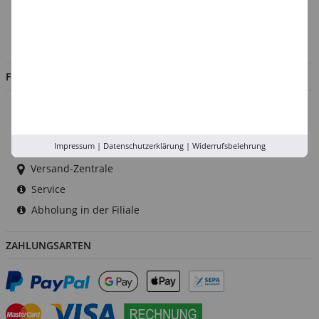
Impressum
Jobs
FILIALEN
Düsseldorf
Köln
Impressum
|
Datenschutzerklärung
|
Widerrufsbelehrung
Rhein-Ruhr
Versand-Zentrale
Service
Abholung in der Filiale
ZAHLUNGSARTEN