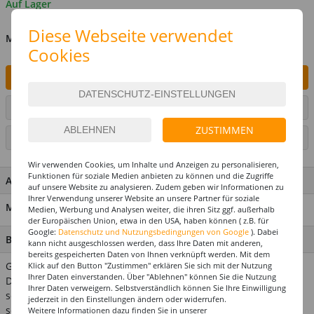
Auf Lager
Diese Webseite verwendet
MENGE
Cookies
IN DEN WARENKORB
ARTIKEL AUF WUNSCHLISTE SETZEN
ZUSTIMMEN
SEITE DRUCKEN
Wir verwenden Cookies, um Inhalte und Anzeigen zu personalisieren,
Funktionen für soziale Medien anbieten zu können und die Zugriffe
ARTIKEL MERKMALE & DETAILS
auf unsere Website zu analysieren. Zudem geben wir Informationen zu
Ihrer Verwendung unserer Website an unsere Partner für soziale
Material: 100 % Polyester
Medien, Werbung und Analysen weiter, die ihren Sitz ggf. außerhalb
der Europäischen Union, etwa in den USA, haben können ( z.B. für
Google:
Datenschutz und Nutzungsbedingungen von Google
). Dabei
BESCHREIBUNG
kann nicht ausgeschlossen werden, dass Ihre Daten mit anderen,
bereits gespeicherten Daten von Ihnen verknüpft werden. Mit dem
Glamour, Glitzer pur - diese Paillettenkrawatte ist für eine
Klick auf den Button "Zustimmen" erklären Sie sich mit der Nutzung
Ihrer Daten einverstanden. Über "Ablehnen" können Sie die Nutzung
Discoqueen genau das fehlende Accessoire. Der Knoten ist
Ihrer Daten verweigern. Selbstverständlich können Sie Ihre Einwilligung
schon fix und fertig. Hiermit sind sie auf jeden Fall eine
jederzeit in den Einstellungen ändern oder widerrufen.
schillernde Erscheinung auf der nächsten Karneval oder
Weitere Informationen dazu finden Sie in unserer