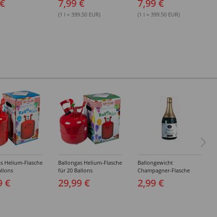
 €
7,99 €
7,99 €
Grau-Töne -
Verschiedene Farben
Verschiedene Farben
(1 l = 399.50 EUR)
(1 l = 399.50 EUR)
s Helium-Flasche
Ballongas Helium-Flasche
Ballongewicht
allons
für 20 Ballons
Champagner-Flasche
9 €
29,99 €
2,99 €