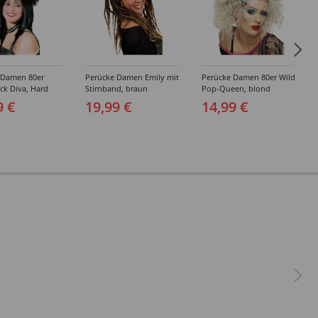
 Damen 80er
Perücke Damen Emily mit
Perücke Damen 80er Wild
ck Diva, Hard
Stirnband, braun
Pop-Queen, blond
chwarz
9 €
19,99 €
14,99 €