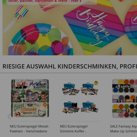
RIESIGE AUSWAHL KINDERSCHMINKEN, PROF
NEU Eulenspiegel Metall-
NEU Eulenspiegel
SALE Fantasy Aq
Paletten - Verschiedene
Schmink-Koffer -
Make-Up Schmin
Sets
Verschiedene
Wasserbasis, Mal