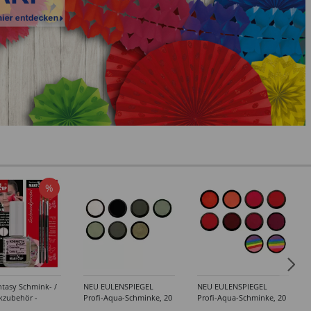
%
tasy Schmink- /
NEU EULENSPIEGEL
NEU EULENSPIEGEL
kzubehör -
Profi-Aqua-Schminke, 20
Profi-Aqua-Schminke, 20
dene Artikel
ml, Weiß- / Schwarz- &
ml, Rot-Töne -