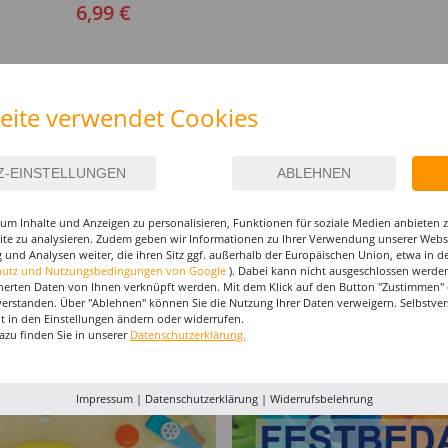
in, 12
6,99 €
e Farben
IEREN
eite verwendet Cookies
%
um Inhalte und Anzeigen zu personalisieren, Funktionen für soziale Medien anbieten
site zu analysieren. Zudem geben wir Informationen zu Ihrer Verwendung unserer Websi
 und Analysen weiter, die ihren Sitz ggf. außerhalb der Europäischen Union, etwa in 
hutz und Nutzungsbedingungen von Google
). Dabei kann nicht ausgeschlossen werden
herten Daten von Ihnen verknüpft werden. Mit dem Klick auf den Button "Zustimmen" er
Weste SWAT Look
SALE Damen-Kostüm
SALE D
verstanden. Über "Ablehnen" können Sie die Nutzung Ihrer Daten verweigern. Selbstver
"Kugelsicher" für
Minnie -Verschiedene
Neandert
eit in den Einstellungen ändern oder widerrufen.
ößen
Erwachsene
Größen (34-46)
Verschi
17,99 €
azu finden Sie in unserer
Datenschutzerklärung.
29,99 €
29,99 €
(38-48)
14,99 €
14,9
Impressum
|
Datenschutzerklärung
|
Widerrufsbelehrung