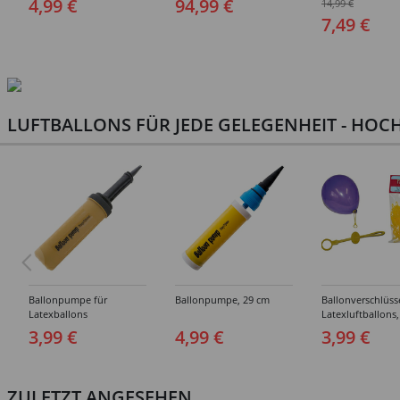
4,99 €
94,99 €
14,99 €
Ausführungen
Paletten - Versc
7,49 €
Ausführungen
LUFTBALLONS FÜR JEDE GELEGENHEIT - HOCH
Ballonpumpe für
Ballonpumpe, 29 cm
Ballonverschlüss
Latexballons
Latexluftballons,
Stück
3,99 €
4,99 €
3,99 €
ZULETZT ANGESEHEN