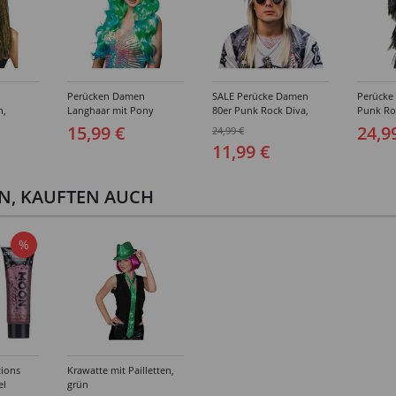
Perücken Damen
SALE Perücke Damen
Perücke
n,
Langhaar mit Pony
80er Punk Rock Diva,
Punk Ro
Meerjungfrau Aqua,
Hard Rock, meliert,
Rock, s
15,99 €
24,9
24,99 €
blau-grün
braun-blond
11,99 €
EN, KAUFTEN AUCH
%
ions
Krawatte mit Pailletten,
el
grün