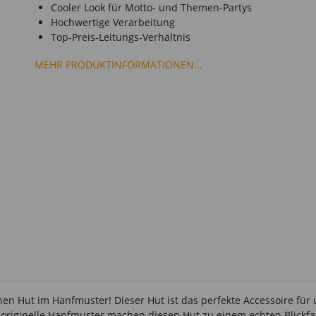
Cooler Look für Motto- und Themen-Partys
Hochwertige Verarbeitung
Top-Preis-Leitungs-Verhältnis
MEHR PRODUKTINFORMATIONEN...
en Hut im Hanfmuster! Dieser Hut ist das perfekte Accessoire für u
s originelle Hanfmuster machen diesen Hut zu einem echten Blickfa