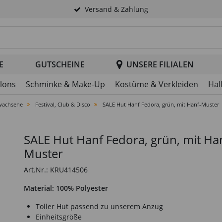
Versand & Zahlung
tsuche im Header
E
GUTSCHEINE
UNSERE FILIALEN
llons
Schminke & Make-Up
Kostüme & Verkleiden
Hal
wachsene
Festival, Club & Disco
SALE Hut Hanf Fedora, grün, mit Hanf-Muster
SALE Hut Hanf Fedora, grün, mit Ha
Muster
Art.Nr.: KRU414506
Material: 100% Polyester
Toller Hut passend zu unserem Anzug
Einheitsgröße