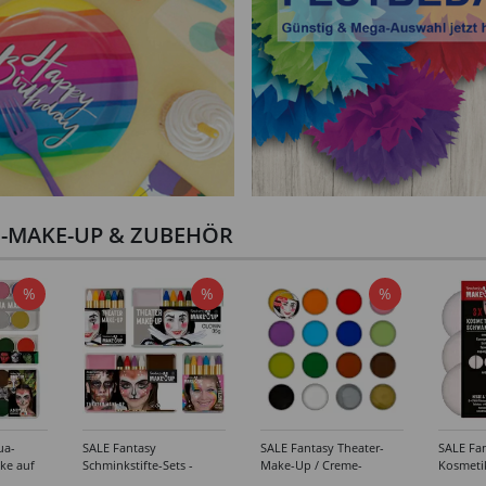
I-MAKE-UP & ZUBEHÖR
%
%
%
ua-
SALE Fantasy
SALE Fantasy Theater-
SALE Fan
ke auf
Schminkstifte-Sets -
Make-Up / Creme-
Kosmeti
kästen /
Verschiedene
Schminke auf Fettbasis,
Verschie