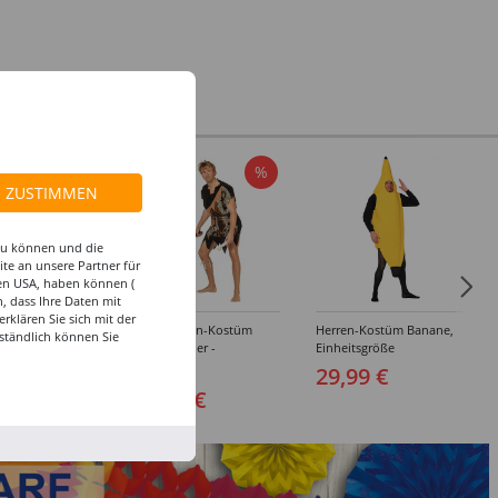
%
%
ZUSTIMMEN
 zu können und die
te an unsere Partner für
den USA, haben können (
, dass Ihre Daten mit
klären Sie sich mit der
amen-Kostüm
SALE Herren-Kostüm
Herren-Kostüm Banane,
ständlich können Sie
alerin -
Neandertaler -
Einheitsgröße
edene Größen
Verschiedene Größen
29,99 €
29,99 €
(50-60)
9 €
14,99 €