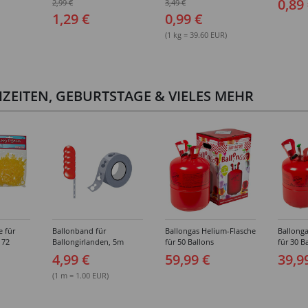
0,89
2,99 €
3,49 €
hiedene
Ausführungen
25g - Verschiedene
1,29 €
0,99 €
Karnevalsfarben
(1 kg = 39.60 EUR)
ZEITEN, GEBURTSTAGE & VIELES MEHR
e für
Ballonband für
Ballongas Helium-Flasche
Ballonga
 72
Ballongirlanden, 5m
für 50 Ballons
für 30 B
Deko-Band aus PVC
4,99 €
59,99 €
39,9
(1 m = 1.00 EUR)