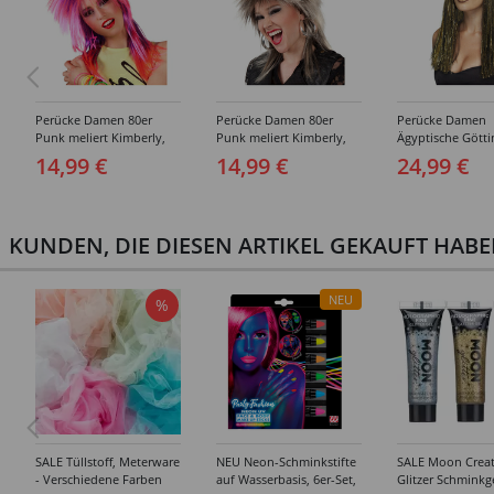
Perücke Damen 80er
Perücke Damen 80er
Perücke Damen
Punk meliert Kimberly,
Punk meliert Kimberly,
Ägyptische Götti
rosa-lila
braun-blond
schwarz-gold
14,99 €
14,99 €
24,99 €
KUNDEN, DIE DIESEN ARTIKEL GEKAUFT HAB
NEU
%
SALE Tüllstoff, Meterware
NEU Neon-Schminkstifte
SALE Moon Creat
- Verschiedene Farben
auf Wasserbasis, 6er-Set,
Glitzer Schminkg