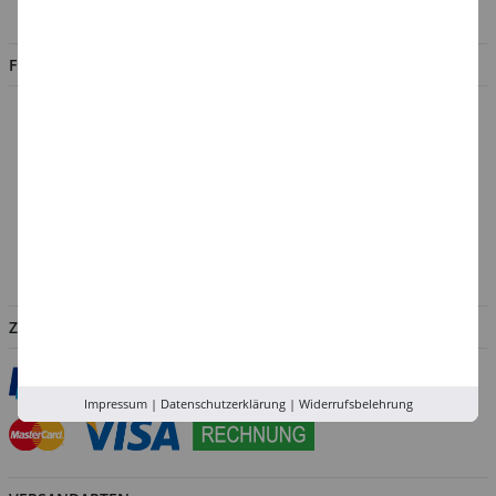
Jobs
FILIALEN
Düsseldorf
Köln
Rhein-Ruhr
Versand-Zentrale
Service
Abholung in der Filiale
ZAHLUNGSARTEN
Impressum
|
Datenschutzerklärung
|
Widerrufsbelehrung