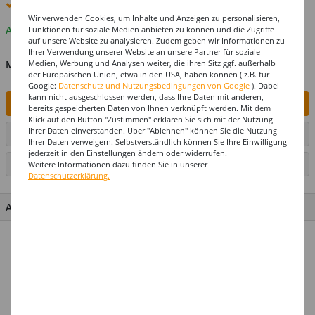
Premium
-Lieferung verfügbar
Wir verwenden Cookies, um Inhalte und Anzeigen zu personalisieren,
Auf Lager
Funktionen für soziale Medien anbieten zu können und die Zugriffe
auf unsere Website zu analysieren. Zudem geben wir Informationen zu
Ihrer Verwendung unserer Website an unsere Partner für soziale
Medien, Werbung und Analysen weiter, die ihren Sitz ggf. außerhalb
MENGE
der Europäischen Union, etwa in den USA, haben können ( z.B. für
Google:
Datenschutz und Nutzungsbedingungen von Google
). Dabei
kann nicht ausgeschlossen werden, dass Ihre Daten mit anderen,
IN DEN WARENKORB
bereits gespeicherten Daten von Ihnen verknüpft werden. Mit dem
Klick auf den Button "Zustimmen" erklären Sie sich mit der Nutzung
Ihrer Daten einverstanden. Über "Ablehnen" können Sie die Nutzung
ARTIKEL AUF WUNSCHLISTE SETZEN
Ihrer Daten verweigern. Selbstverständlich können Sie Ihre Einwilligung
jederzeit in den Einstellungen ändern oder widerrufen.
SEITE DRUCKEN
Weitere Informationen dazu finden Sie in unserer
Datenschutzerklärung.
ARTIKEL MERKMALE & DETAILS
Ideal für Hochzeits-Partys
Bunte Buchstabengirlande
Länge 1,5 m
Mit Befestigungsschnur
Top-Preis-Leistung