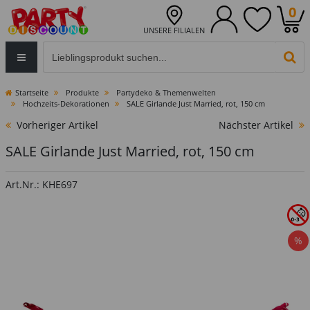
0
UNSERE FILIALEN
Eingabefeld für die Produktsuche im Header
PR
Startseite
Produkte
Partydeko & Themenwelten
Hochzeits-Dekorationen
SALE Girlande Just Married, rot, 150 cm
Vorheriger Artikel
Nächster Artikel
SALE Girlande Just Married, rot, 150 cm
Art.Nr.: KHE697
%